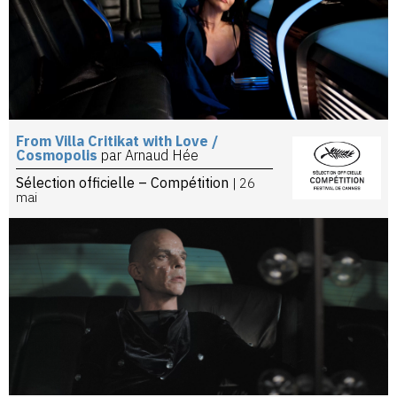
From Villa Critikat with Love /
Cosmopolis
par Arnaud Hée
Sélection officielle – Compétition
| 26
mai