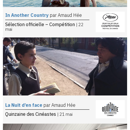
In Another Country
par Arnaud Hée
Sélection officielle – Compétition
| 22
mai
La Nuit d’en face
par Arnaud Hée
Quinzaine des Cinéastes
| 21 mai