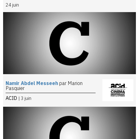
24 juin
Namir Abdel Messeeh
par Marion
Pasquier
ACID
| 3 juin