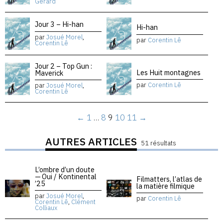
Gérard
Jour 3 – Hi-han
Hi-han
par
Josué Morel
,
par
Corentin Lê
Corentin Lê
Jour 2 – Top Gun :
Les Huit montagnes
Maverick
par
Corentin Lê
par
Josué Morel
,
Corentin Lê
←
1
…
8
9
10
11
→
AUTRES ARTICLES
51 résultats
L’ombre d’un doute
— Oui / Kontinental
Filmatters, l’atlas de
’25
la matière filmique
par
Josué Morel
,
par
Corentin Lê
Corentin Lê
,
Clément
Colliaux