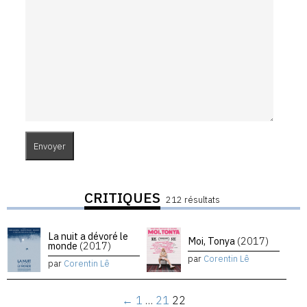
CRITIQUES
212 résultats
La nuit a dévoré le
Moi, Tonya
(2017)
monde
(2017)
par
Corentin Lê
par
Corentin Lê
←
1
…
21
22