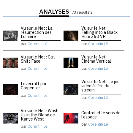
ANALYSES
73 résultats
Vu sur le Net : La
Vu sur le Net :
résurrection des
Falling into a Black
Lumière
Hole 360 VR
par
Corentin Lê
par
Corentin Lê
Vu sur le Net : Ctrl
Vu sur le Net :
Shift Face
Cinéma Vertical
par
Corentin Lê
par
Corentin Lê
Vu sur le Net : Le jeu
Lovecraft par
vidéo à l’ère du
Carpenter
stream
par
Corentin Lê
par
Corentin Lê
Vu sur le Net : Wash
Control et le sens de
Us in the Blood de
l’espace
Kanye West
par
Corentin Lê
par
Corentin Lê