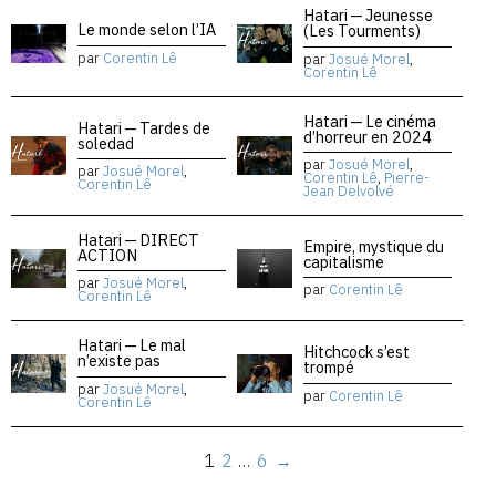
Hatari — Jeunesse
Le monde selon l’IA
(Les Tourments)
par
Corentin Lê
par
Josué Morel
,
Corentin Lê
Hatari — Le cinéma
Hatari — Tardes de
d’horreur en 2024
soledad
par
Josué Morel
,
par
Josué Morel
,
Corentin Lê
,
Pierre-
Corentin Lê
Jean Delvolvé
Hatari — DIRECT
Empire, mystique du
ACTION
capitalisme
par
Josué Morel
,
par
Corentin Lê
Corentin Lê
Hatari — Le mal
Hitchcock s’est
n’existe pas
trompé
par
Josué Morel
,
par
Corentin Lê
Corentin Lê
1
2
…
6
→