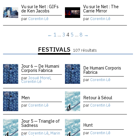
Vu sur le Net : GIFs
Vu sur le Net : The
de Ken Jacobs
Carrie Mirror
par
Corentin Lê
par
Corentin Lê
←
1
…
3
4
5
…
8
→
FESTIVALS
107 résultats
Jour 6 — De Humani
De Humani Corporis
Corporis Fabrica
Fabrica
par
Josué Morel
,
par
Corentin Lê
Corentin Lê
Men
Retour à Séoul
par
Corentin Lê
par
Corentin Lê
Jour 5 — Triangle of
Hunt
Sadness
par
Corentin Lê
par
Corentin Lê
,
Marin