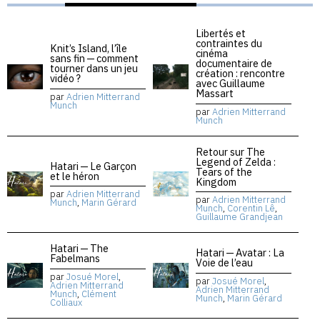
Libertés et
contraintes du
Knit’s Island, l’île
cinéma
sans fin — comment
documentaire de
tourner dans un jeu
création : rencontre
vidéo ?
avec Guillaume
Massart
par
Adrien Mitterrand
Munch
par
Adrien Mitterrand
Munch
Retour sur The
Legend of Zelda :
Hatari — Le Garçon
Tears of the
et le héron
Kingdom
par
Adrien Mitterrand
par
Adrien Mitterrand
Munch
,
Marin Gérard
Munch
,
Corentin Lê
,
Guillaume Grandjean
Hatari — The
Hatari — Avatar : La
Fabelmans
Voie de l’eau
par
Josué Morel
,
par
Josué Morel
,
Adrien Mitterrand
Adrien Mitterrand
Munch
,
Clément
Munch
,
Marin Gérard
Colliaux