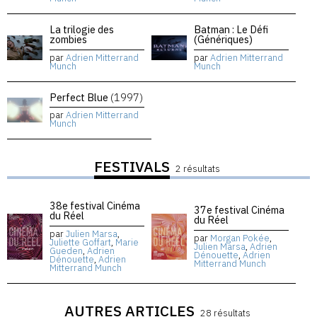
La trilogie des
Batman : Le Défi
zombies
(Génériques)
par
Adrien Mitterrand
par
Adrien Mitterrand
Munch
Munch
Perfect Blue
(1997)
par
Adrien Mitterrand
Munch
FESTIVALS
2 résultats
38e festival Cinéma
37e festival Cinéma
du Réel
du Réel
par
Julien Marsa
,
par
Morgan Pokée
,
Juliette Goffart
,
Marie
Julien Marsa
,
Adrien
Gueden
,
Adrien
Dénouette
,
Adrien
Dénouette
,
Adrien
Mitterrand Munch
Mitterrand Munch
AUTRES ARTICLES
28 résultats