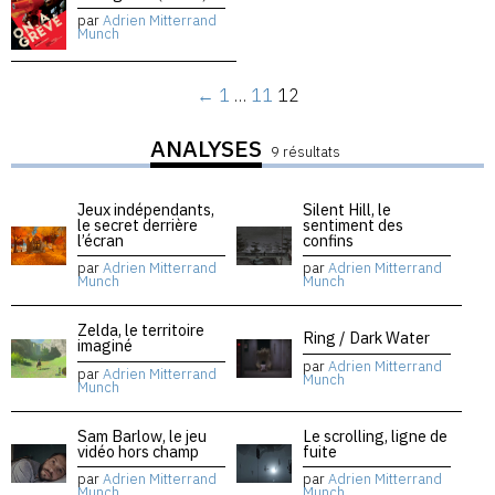
par
Adrien Mitterrand
Munch
←
1
…
11
12
ANALYSES
9 résultats
Jeux indépendants,
Silent Hill, le
le secret derrière
sentiment des
l’écran
confins
par
Adrien Mitterrand
par
Adrien Mitterrand
Munch
Munch
Zelda, le territoire
Ring / Dark Water
imaginé
par
Adrien Mitterrand
par
Adrien Mitterrand
Munch
Munch
Sam Barlow, le jeu
Le scrolling, ligne de
vidéo hors champ
fuite
par
Adrien Mitterrand
par
Adrien Mitterrand
Munch
Munch