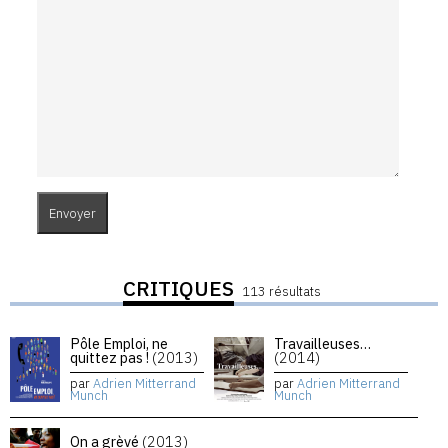
CRITIQUES
113 résultats
Pôle Emploi, ne
Travailleuses…
quittez pas !
(2013)
(2014)
par
Adrien Mitterrand
par
Adrien Mitterrand
Munch
Munch
On a grèvé
(2013)