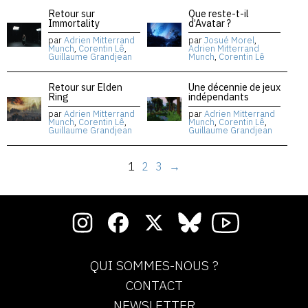
Retour sur
Que reste-t-il
Immortality
d’Avatar ?
par
Adrien Mitterrand
par
Josué Morel
,
Munch
,
Corentin Lê
,
Adrien Mitterrand
Guillaume Grandjean
Munch
,
Corentin Lê
Retour sur Elden
Une décennie de jeux
Ring
indépendants
par
Adrien Mitterrand
par
Adrien Mitterrand
Munch
,
Corentin Lê
,
Munch
,
Corentin Lê
,
Guillaume Grandjean
Guillaume Grandjean
1
2
3
→
QUI SOMMES-NOUS ?
CONTACT
NEWSLETTER