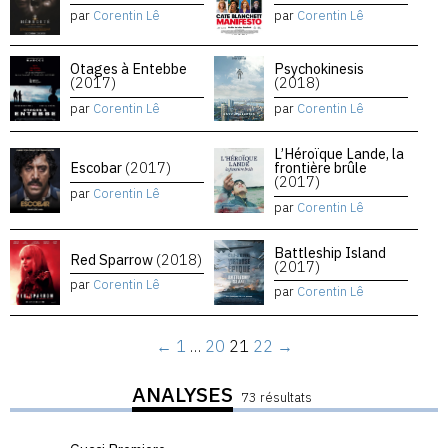
par
Corentin Lê
par
Corentin Lê
Otages à Entebbe
Psychokinesis
(2017)
(2018)
par
Corentin Lê
par
Corentin Lê
L’Héroïque Lande, la
Escobar
(2017)
frontière brûle
(2017)
par
Corentin Lê
par
Corentin Lê
Battleship Island
Red Sparrow
(2018)
(2017)
par
Corentin Lê
par
Corentin Lê
←
1
…
20
21
22
→
ANALYSES
73 résultats