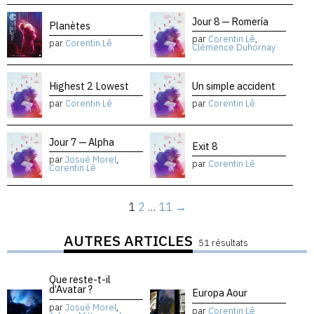
Jour 8 — Romería
Planètes
par
Corentin Lê
,
par
Corentin Lê
Clémence Duhornay
Highest 2 Lowest
Un simple accident
par
Corentin Lê
par
Corentin Lê
Jour 7 — Alpha
Exit 8
par
Josué Morel
,
par
Corentin Lê
Corentin Lê
1
2
…
11
→
AUTRES ARTICLES
51 résultats
Que reste-t-il
d’Avatar ?
Europa Aour
par
Josué Morel
,
par
Corentin Lê