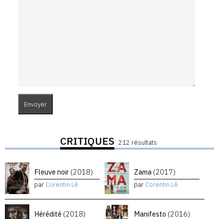
CRITIQUES
212 résultats
Fleuve noir
(2018)
Zama
(2017)
par
Corentin Lê
par
Corentin Lê
Hérédité
(2018)
Manifesto
(2016)