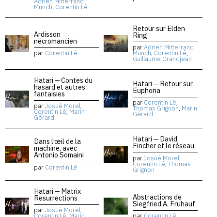
Adrien Mitterrand
Munch
,
Corentin Lê
Retour sur Elden
Ardisson
Ring
nécromancien
par
Adrien Mitterrand
par
Corentin Lê
Munch
,
Corentin Lê
,
Guillaume Grandjean
Hatari — Contes du
Hatari — Retour sur
hasard et autres
Euphoria
fantaisies
par
Corentin Lê
,
par
Josué Morel
,
Thomas Grignon
,
Marin
Corentin Lê
,
Marin
Gérard
Gérard
Hatari — David
Dans l’œil de la
Fincher et le réseau
machine, avec
Antonio Somaini
par
Josué Morel
,
Corentin Lê
,
Thomas
par
Corentin Lê
Grignon
Hatari — Matrix
Abstractions de
Resurrections
Siegfried A. Fruhauf
par
Josué Morel
,
Corentin Lê
,
Marin
par
Corentin Lê