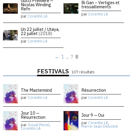
Gucci Premiere —
Bi Gan – Vertiges et
Nicolas Winding
tressaillements
Refn
par
Corentin Lê
par
Corentin Lê
Un 22 juillet / Utøya,
22 juillet
(2018)
par
Corentin Lê
←
1
…
7
8
FESTIVALS
107 résultats
The Mastermind
Résurrection
par
Corentin Lê
par
Corentin Lê
Jour 10 —
Jour 9 — Oui
Résurrection
par
Corentin Lê
,
par
Josué Morel
,
Pierre-Jean Delvolvé
Corentin Lê