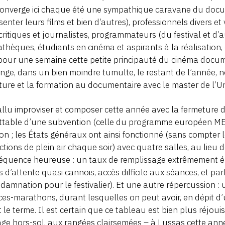
Converge ici chaque été une sympathique caravane du docume
senter leurs films et bien d’autres), professionnels divers et
, critiques et journalistes, programmateurs (du festival et d
thèques, étudiants en cinéma et aspirants à la réalisation,
pour une semaine cette petite principauté du cinéma docume
nge, dans un bien moindre tumulte, le restant de l’année, 
iture et la formation au documentaire avec le master de l’Un
fallu improviser et composer cette année avec la fermeture d
ettable d’une subvention (celle du programme européen M
tion ; les États généraux ont ainsi fonctionné (sans compter 
ctions de plein air chaque soir) avec quatre salles, au lieu 
quence heureuse : un taux de remplissage extrêmement él
 d’attente quasi cannois, accès difficile aux séances, et parf
 damnation pour le festivalier). Et une autre répercussion :
es-marathons, durant lesquelles on peut avoir, en dépit d’u
 le terme. Il est certain que ce tableau est bien plus réjoui
ge hors-sol, aux rangées clairsemées – à Lussas cette ann