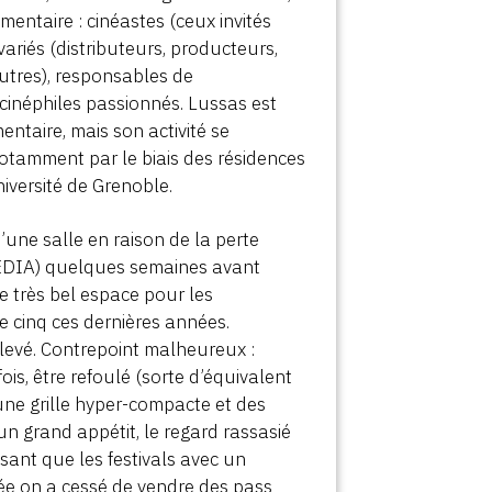
ntaire : cinéastes (ceux invités
 variés (distributeurs, producteurs,
’autres), responsables de
 cinéphiles passionnés. Lussas est
ntaire, mais son activité se
notamment par le biais des résidences
iversité de Grenoble.
’une salle en raison de la perte
EDIA) quelques semaines avant
le très bel espace pour les
de cinq ces dernières années.
evé. Contrepoint malheureux :
ois, être refoulé (sorte d’équivalent
 une grille hyper-compacte et des
n grand appétit, le regard rassasié
ssant que les festivals avec un
ée on a cessé de vendre des pass