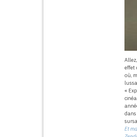
Allez
effet
où, m
lussa
« Exp
cinéa
année
dans 
sursa
Et ma
Zend