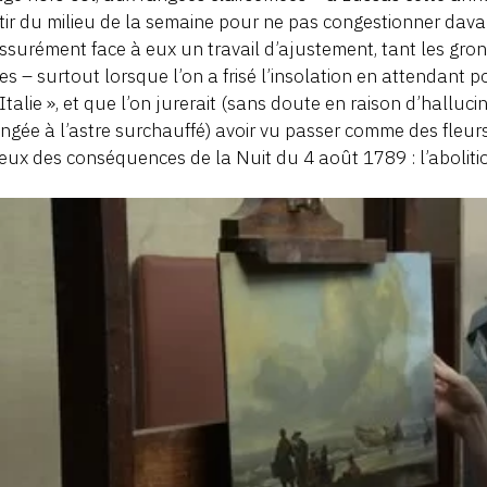
tir du milieu de la semaine pour ne pas congestionner dava
ssurément face à eux un travail d’ajustement, tant les gro
iles – surtout lorsque l’on a frisé l’insolation en attendant 
 Italie », et que l’on jurerait (sans doute en raison d’halluci
ngée à l’astre surchauffé) avoir vu passer comme des fleu
eux des conséquences de la Nuit du 4 août 1789 : l’abolitio