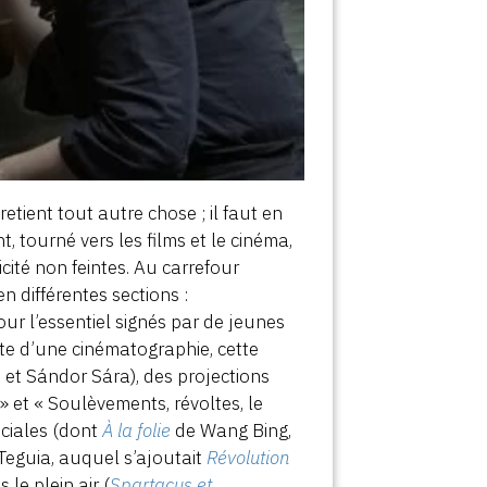
etient tout autre chose ; il faut en
, tourné vers les films et le cinéma,
cité non feintes. Au carrefour
n différentes sections :
ur l’essentiel signés par de jeunes
nte d’une cinématographie, cette
 et Sándor Sára), des projections
 » et « Soulèvements, révoltes, le
ciales (dont
À la folie
de Wang Bing,
Teguia, auquel s’ajoutait
Révolution
le plein air (
Spartacus et