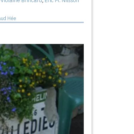
Violaine Brincard
,
Eric M. Nilsson
aud Hée