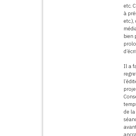
etc. 
à pré
etc.)
média
bien 
prolo
d’écr
Il a 
regr
l’édi
proje
Consé
temps
de la
séanc
avant
ancra