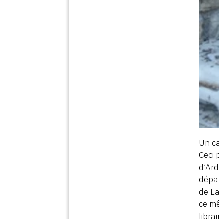
Un ca
Ceci 
d’Ard
dépar
de La
ce mê
libra