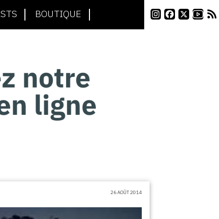
STS
BOUTIQUE
26 AOÛT 2014