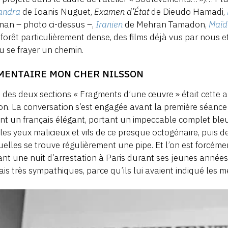
andra
de Ioanis Nuguet,
Examen d’État
de Dieudo Hamadi,
man – photo ci-dessus –,
Iranien
de Mehran Tamadon,
Maïd
 forêt particulièrement dense, des films déjà vus par nous e
lu se frayer un chemin.
MENTAIRE MON CHER NILSSON
 des deux sections « Fragments d’une œuvre » était cette 
on. La conversation s’est engagée avant la première séan
nt un français élégant, portant un impeccable complet ble
 les yeux malicieux et vifs de ce presque octogénaire, puis 
elles se trouve régulièrement une pipe. Et l’on est forcément
ant une nuit d’arrestation à Paris durant ses jeunes années, e
ais très sympathiques, parce qu’ils lui avaient indiqué les m