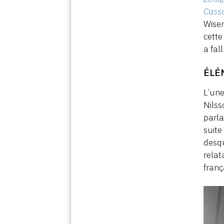
Cass
Wise
cette
a fal
ÉLÉ
L’une
Nilss
parla
suite
desqu
relat
franç