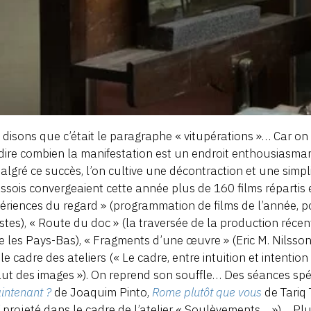
, disons que c’était le paragraphe « vitupérations »… Car on r
 dire combien la manifestation est un endroit enthousiasmant
algré ce succès, l’on cultive une décontraction et une simpli
ssois convergeaient cette année plus de 160 films répartis e
ériences du regard » (programmation de films de l’année, po
stes), « Route du doc » (la traversée de la production réce
 les Pays-Bas), « Fragments d’une œuvre » (Eric M. Nilsson
le cadre des ateliers (« Le cadre, entre intuition et intention
ut des images »). On reprend son souffle… Des séances spé
intenant ?
de Joaquim Pinto,
Rome plutôt que vous
de Tariq 
j
projeté dans le cadre de l’atelier « Soulèvements… »)… Plus 