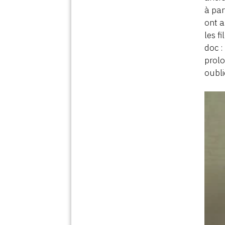
à par
ont a
les f
doc :
prolo
oubli