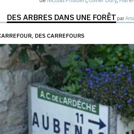
de
Nicolas Philibert
,
Olivier Dury
,
Marie-
DES ARBRES DANS UNE FORÊT
par
Arn
CARREFOUR, DES CARREFOURS