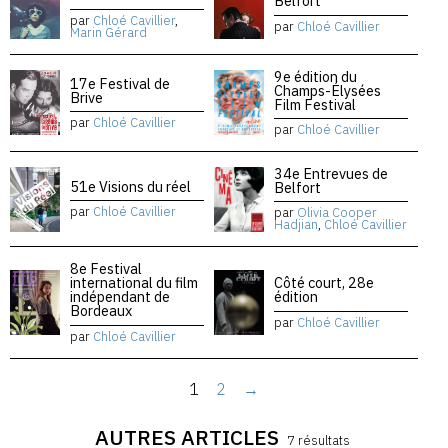
Belfort
par
Chloé Cavillier
,
par
Chloé Cavillier
Marin Gérard
9e édition du
17e Festival de
Champs-Élysées
Brive
Film Festival
par
Chloé Cavillier
par
Chloé Cavillier
34e Entrevues de
51e Visions du réel
Belfort
par
Chloé Cavillier
par
Olivia Cooper
Hadjian
,
Chloé Cavillier
8e Festival
international du film
Côté court, 28e
indépendant de
édition
Bordeaux
par
Chloé Cavillier
par
Chloé Cavillier
1
2
→
AUTRES ARTICLES
7 résultats