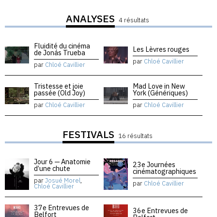
ANALYSES
4 résultats
Fluidité du cinéma
Les Lèvres rouges
de Jonás Trueba
par
Chloé Cavillier
par
Chloé Cavillier
Tristesse et joie
Mad Love in New
passée (Old Joy)
York (Génériques)
par
Chloé Cavillier
par
Chloé Cavillier
FESTIVALS
16 résultats
Jour 6 — Anatomie
23e Journées
d’une chute
cinématographiques
par
Josué Morel
,
par
Chloé Cavillier
Chloé Cavillier
37e Entrevues de
36e Entrevues de
Belfort