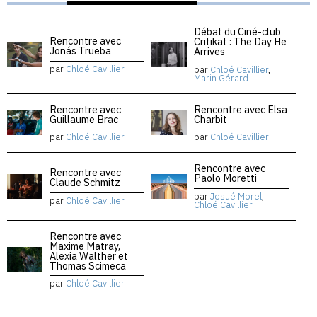
Débat du Ciné-club
Rencontre avec
Critikat : The Day He
Jonás Trueba
Arrives
par
Chloé Cavillier
par
Chloé Cavillier
,
Marin Gérard
Rencontre avec
Rencontre avec Elsa
Guillaume Brac
Charbit
par
Chloé Cavillier
par
Chloé Cavillier
Rencontre avec
Rencontre avec
Paolo Moretti
Claude Schmitz
par
Josué Morel
,
par
Chloé Cavillier
Chloé Cavillier
Rencontre avec
Maxime Matray,
Alexia Walther et
Thomas Scimeca
par
Chloé Cavillier