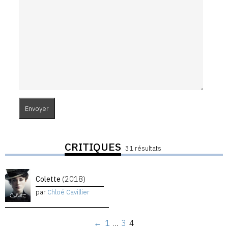
CRITIQUES
31 résultats
Colette
(2018)
par
Chloé Cavillier
←
1
…
3
4