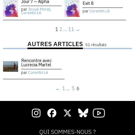
Jour 7 — Alpha
Exit 8
par
Josué Morel
,
par
Corentin Lê
Corentin Lê
1
2
…
11
→
AUTRES ARTICLES
51 résultats
Rencontre avec
Lucrecia Martel
par
Corentin Lê
←
1
…
5
6
QUI SOMMES-NOUS ?