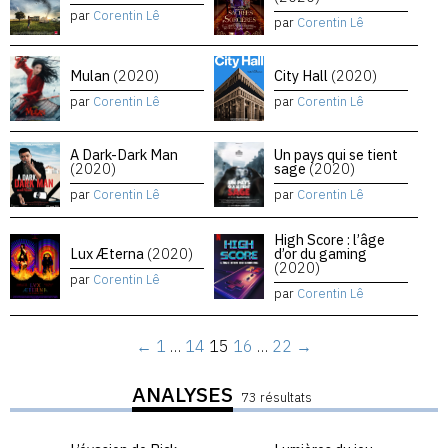
par
Corentin Lê
par
Corentin Lê
Mulan
(2020)
City Hall
(2020)
par
Corentin Lê
par
Corentin Lê
A Dark-Dark Man
Un pays qui se tient
(2020)
sage
(2020)
par
Corentin Lê
par
Corentin Lê
High Score : l’âge
Lux Æterna
(2020)
d’or du gaming
(2020)
par
Corentin Lê
par
Corentin Lê
←
1
…
14
15
16
…
22
→
ANALYSES
73 résultats