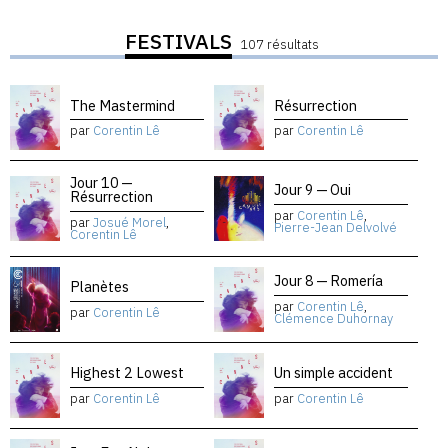
FESTIVALS
107 résultats
The Mastermind
Résurrection
par
Corentin Lê
par
Corentin Lê
Jour 10 —
Jour 9 — Oui
Résurrection
par
Corentin Lê
,
par
Josué Morel
,
Pierre-Jean Delvolvé
Corentin Lê
Jour 8 — Romería
Planètes
par
Corentin Lê
,
par
Corentin Lê
Clémence Duhornay
Highest 2 Lowest
Un simple accident
par
Corentin Lê
par
Corentin Lê