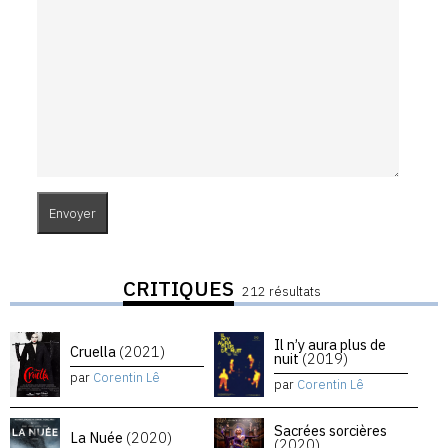
CRITIQUES
212 résultats
Il n’y aura plus de
Cruella
(2021)
nuit
(2019)
par
Corentin Lê
par
Corentin Lê
Sacrées sorcières
La Nuée
(2020)
(2020)