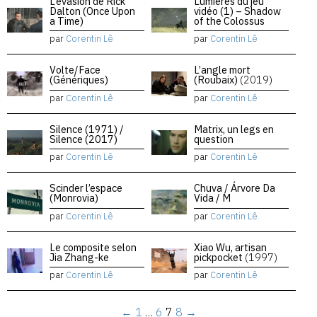
L’évasion de Rick
Lumières du jeu
Dalton (Once Upon
vidéo (1) – Shadow
a Time)
of the Colossus
par
Corentin Lê
par
Corentin Lê
Volte/Face
L’angle mort
(Génériques)
(Roubaix)
(2019)
par
Corentin Lê
par
Corentin Lê
Silence (1971) /
Matrix, un legs en
Silence (2017)
question
par
Corentin Lê
par
Corentin Lê
Scinder l’espace
Chuva / Árvore Da
(Monrovia)
Vida / M
par
Corentin Lê
par
Corentin Lê
Le composite selon
Xiao Wu, artisan
Jia Zhang-ke
pickpocket
(1997)
par
Corentin Lê
par
Corentin Lê
←
1
…
6
7
8
→