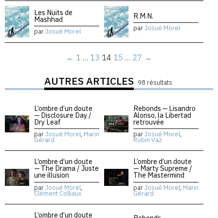
Les Nuits de
R.M.N.
Mashhad
par
Josué Morel
par
Josué Morel
←
1
…
13
14
15
…
27
→
AUTRES ARTICLES
98 résultats
L’ombre d’un doute
Rebonds — Lisandro
— Disclosure Day /
Alonso, la Libertad
Dry Leaf
retrouvée
par
Josué Morel
,
Marin
par
Josué Morel
,
Gérard
Robin Vaz
L’ombre d’un doute
L’ombre d’un doute
— The Drama / Juste
— Marty Supreme /
une illusion
The Mastermind
par
Josué Morel
,
par
Josué Morel
,
Marin
Clément Colliaux
Gérard
L’ombre d’un doute
Rebonds —