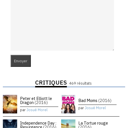
CRITIQUES
469 résultats
Peter et Elliott le
Bad Moms
(2016)
Dragon
(2016)
par
Josué Morel
par
Josué Morel
Independence Day :
La Tortue rouge
Resurgence
(2016)
(2016)