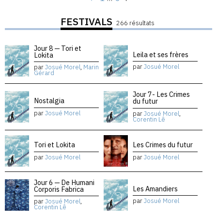
FESTIVALS
266 résultats
Jour 8 — Tori et
Leila et ses frères
Lokita
par
Josué Morel
par
Josué Morel
,
Marin
Gérard
Jour 7- Les Crimes
Nostalgia
du futur
par
Josué Morel
par
Josué Morel
,
Corentin Lê
Tori et Lokita
Les Crimes du futur
par
Josué Morel
par
Josué Morel
Jour 6 — De Humani
Les Amandiers
Corporis Fabrica
par
Josué Morel
par
Josué Morel
,
Corentin Lê