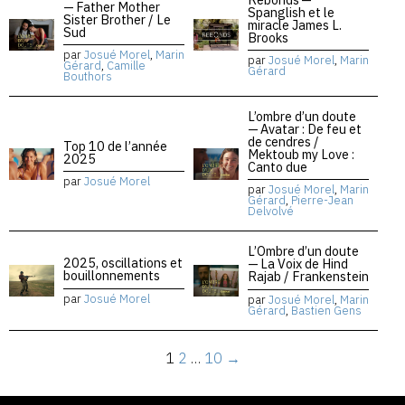
— Father Mother
Spanglish et le
Sister Brother / Le
miracle James L.
Sud
Brooks
par
Josué Morel
,
Marin
par
Josué Morel
,
Marin
Gérard
,
Camille
Gérard
Bouthors
L’ombre d’un doute
— Avatar : De feu et
de cendres /
Top 10 de l’année
Mektoub my Love :
2025
Canto due
par
Josué Morel
par
Josué Morel
,
Marin
Gérard
,
Pierre-Jean
Delvolvé
L’Ombre d’un doute
2025, oscillations et
— La Voix de Hind
bouillonnements
Rajab / Frankenstein
par
Josué Morel
par
Josué Morel
,
Marin
Gérard
,
Bastien Gens
1
2
…
10
→