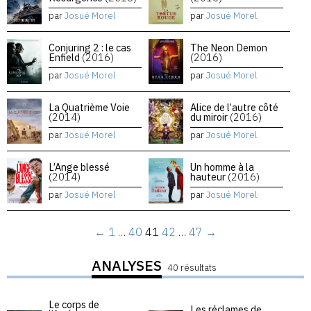
par
Josué Morel
par
Josué Morel
Conjuring 2 : le cas
The Neon Demon
Enfield
(2016)
(2016)
par
Josué Morel
par
Josué Morel
La Quatrième Voie
Alice de l’autre côté
(2014)
du miroir
(2016)
par
Josué Morel
par
Josué Morel
L’Ange blessé
Un homme à la
(2014)
hauteur
(2016)
par
Josué Morel
par
Josué Morel
←
1
…
40
41
42
…
47
→
ANALYSES
40 résultats
Le corps de
Les réclames de