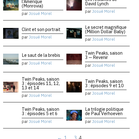
l’Amérique
David Lynch
(Monrovia)
par
Josué Morel
par
Josué Morel
Le secret magnifique
Clint et son portrait
(Million Dollar Baby)
par
Josué Morel
par
Josué Morel
Twin Peaks, saison
Le saut de la brebis
3 — Revenir
par
Josué Morel
par
Josué Morel
Twin Peaks, saison
Twin Peaks, saison
3 : épisodes 11, 12,
3 : épisodes 9 et 10
13 et 14
par
Josué Morel
par
Josué Morel
Twin Peaks, saison
La trilogie politique
3 : épisodes 5 et 6
de Paul Verhoeven
par
Josué Morel
par
Josué Morel
←
1
…
3
4