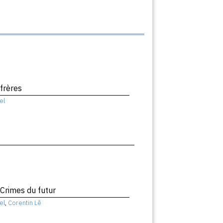
 frères
el
 Crimes du futur
el
,
Corentin Lê