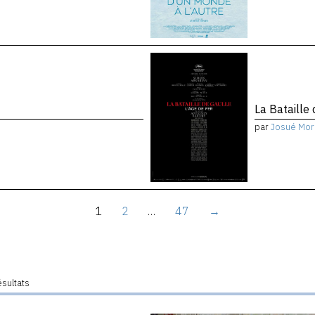
La Bataille 
par
Josué Mor
1
2
…
47
→
ésultats