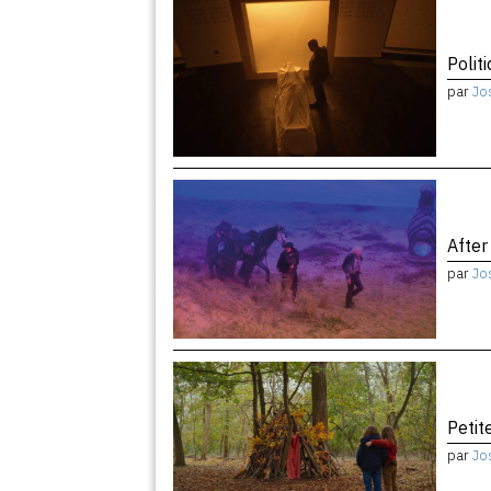
Politi
par
Jo
After
par
Jo
Peti
par
Jo