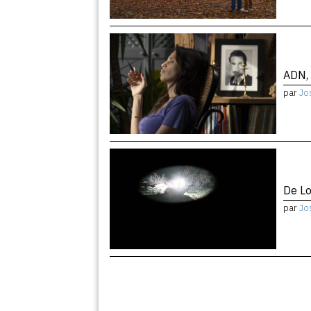
ADN, 
par
Jo
De Lo
par
Jo