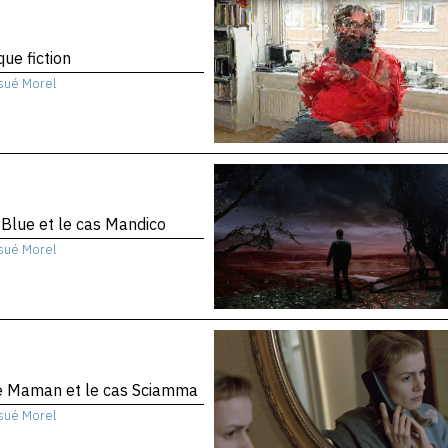
que fiction
sué Morel
 Blue et le cas Mandico
sué Morel
te Maman et le cas Sciamma
sué Morel