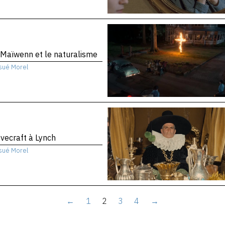
Maïwenn et le naturalisme
sué Morel
vecraft à Lynch
sué Morel
←
1
2
3
4
→