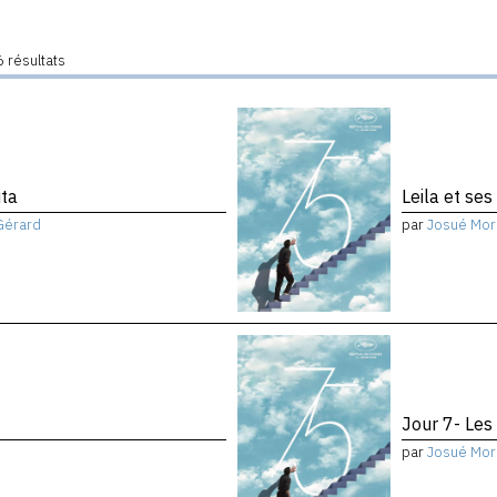
 résultats
ita
Leila et ses
Gérard
par
Josué Mor
Jour 7- Les
par
Josué Mor