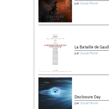
par
Josué Morel
La Bataille de Gaul
par
Josué Morel
Disclosure Day
par
Josué Morel