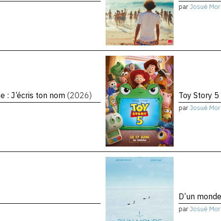
par
Josué Mor
le : J’écris ton nom
(2026)
Toy Story 5
par
Josué Mor
D’un monde 
par
Josué Mor