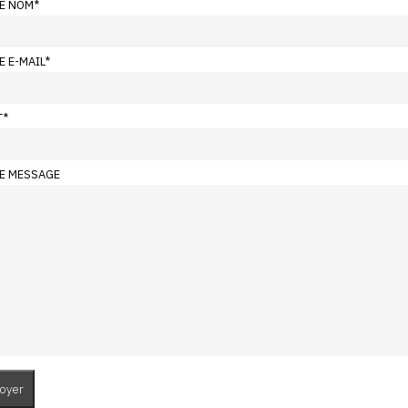
E NOM
*
E E-MAIL
*
T
*
E MESSAGE