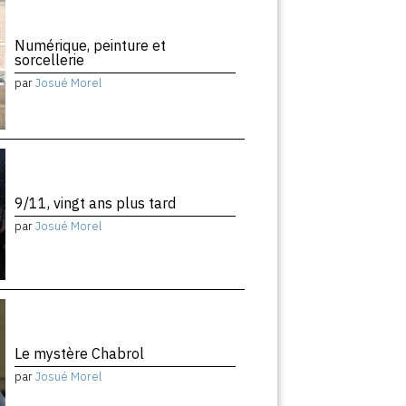
Numérique, peinture et
sorcellerie
par
Josué Morel
9/11, vingt ans plus tard
par
Josué Morel
Le mystère Chabrol
par
Josué Morel