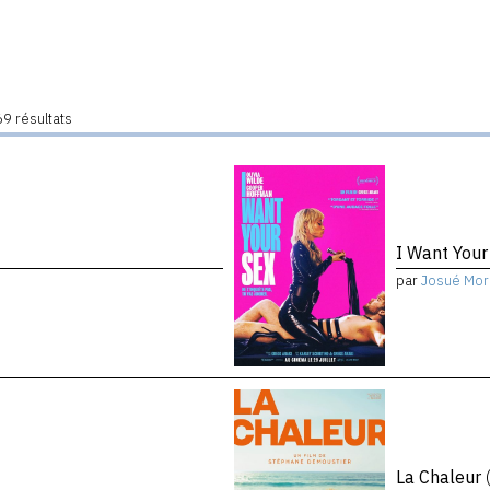
9 résultats
I Want You
par
Josué Mor
La Chaleur