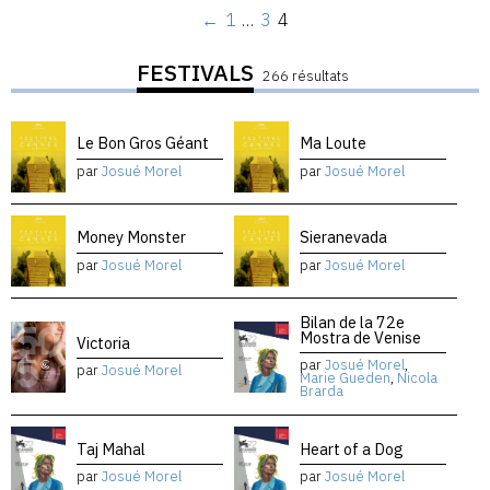
←
1
…
3
4
FESTIVALS
266 résultats
Le Bon Gros Géant
Ma Loute
par
Josué Morel
par
Josué Morel
Money Monster
Sieranevada
par
Josué Morel
par
Josué Morel
Bilan de la 72e
Mostra de Venise
Victoria
par
Josué Morel
,
par
Josué Morel
Marie Gueden
,
Nicola
Brarda
Taj Mahal
Heart of a Dog
par
Josué Morel
par
Josué Morel