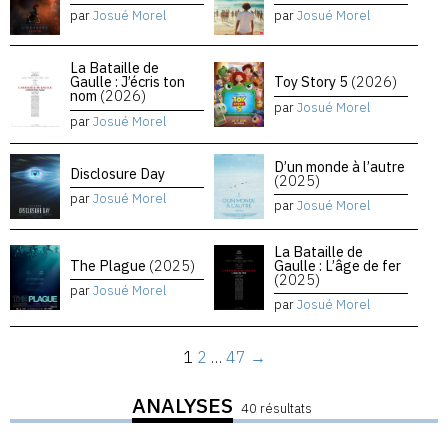
par
Josué Morel
par
Josué Morel
La Bataille de
Gaulle : J’écris ton
Toy Story 5
(2026)
nom
(2026)
par
Josué Morel
par
Josué Morel
D’un monde à l’autre
Disclosure Day
(2025)
par
Josué Morel
par
Josué Morel
La Bataille de
The Plague
(2025)
Gaulle : L’âge de fer
(2025)
par
Josué Morel
par
Josué Morel
1
2
…
47
→
ANALYSES
40 résultats