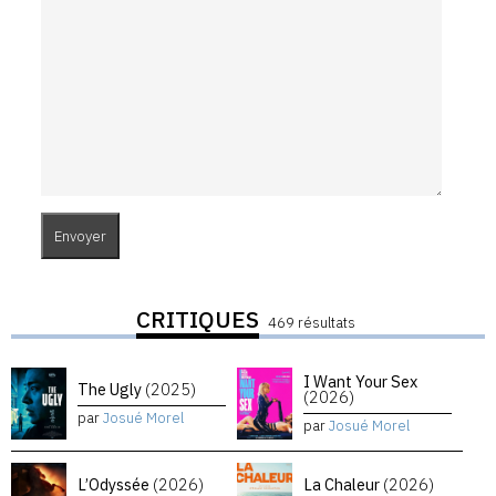
CRITIQUES
469 résultats
I Want Your Sex
The Ugly
(2025)
(2026)
par
Josué Morel
par
Josué Morel
L’Odyssée
(2026)
La Chaleur
(2026)