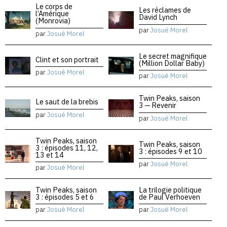
Le corps de
Les réclames de
l’Amérique
David Lynch
(Monrovia)
par
Josué Morel
par
Josué Morel
Le secret magnifique
Clint et son portrait
(Million Dollar Baby)
par
Josué Morel
par
Josué Morel
Twin Peaks, saison
Le saut de la brebis
3 — Revenir
par
Josué Morel
par
Josué Morel
Twin Peaks, saison
Twin Peaks, saison
3 : épisodes 11, 12,
3 : épisodes 9 et 10
13 et 14
par
Josué Morel
par
Josué Morel
Twin Peaks, saison
La trilogie politique
3 : épisodes 5 et 6
de Paul Verhoeven
par
Josué Morel
par
Josué Morel