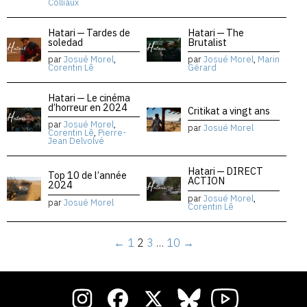
Colliaux
Hatari — Tardes de
Hatari — The
soledad
Brutalist
par
Josué Morel
,
par
Josué Morel
,
Marin
Corentin Lê
Gérard
Hatari — Le cinéma
d’horreur en 2024
Critikat a vingt ans
par
Josué Morel
,
par
Josué Morel
Corentin Lê
,
Pierre-
Jean Delvolvé
Hatari — DIRECT
Top 10 de l’année
ACTION
2024
par
Josué Morel
,
par
Josué Morel
Corentin Lê
←
1
2
3
…
10
→