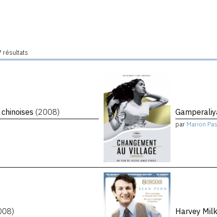
 résultats
 chinoises
(2008)
Gamperaliy
par
Marion Pa
008)
Harvey Mil