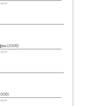
squier
igou
(2008)
squier
2008)
squier