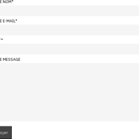
E NOM
*
E E-MAIL
*
T
*
E MESSAGE