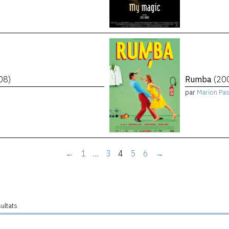
08)
Rumba
(20
par
Marion Pa
←
1
…
3
4
5
6
→
sultats