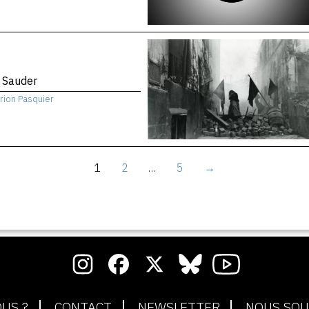
 Sauder
rion Pasquier
1
2
…
5
→
US ?
CONTACT
NEWSLETTER
NOUS SOU