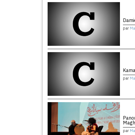
Damie
par
Ma
Kama
par
Ma
Pano
Magh
par
Ma