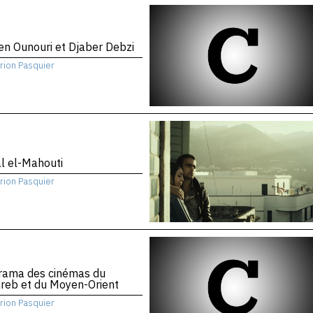
n Ounouri et Djaber Debzi
rion Pasquier
l el-Mahouti
rion Pasquier
rama des cinémas du
reb et du Moyen-Orient
rion Pasquier