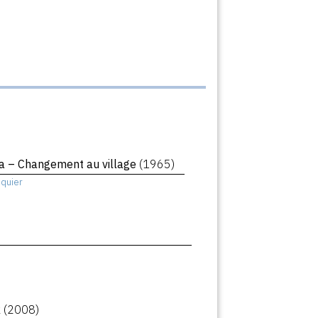
a – Changement au village
(1965)
squier
k
(2008)