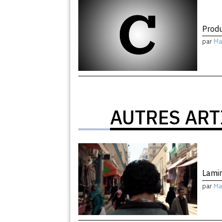
Produ
par
Ma
AUTRES ART
Lami
par
Ma