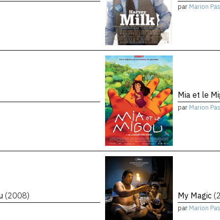
par
Marion Pa
Mia et le M
par
Marion Pa
eu
(2008)
My Magic
(
par
Marion Pa