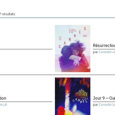
 résultats
Résurrectio
par
Corentin L
tion
Jour 9 — Ou
in Lê
par
Corentin L