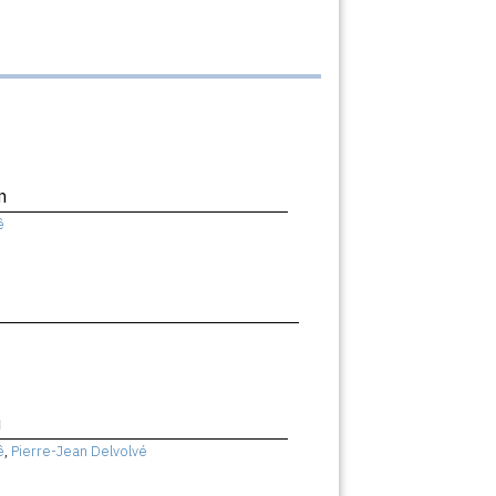
n
ê
i
ê
,
Pierre-Jean Delvolvé