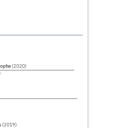
trophe
(2020)
ê
rs
(2019)