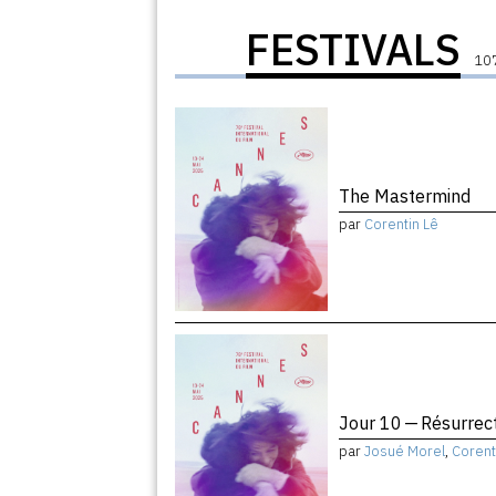
FESTIVALS
107
The Mastermind
par
Corentin Lê
Jour 10 — Résurrec
par
Josué Morel
,
Corent