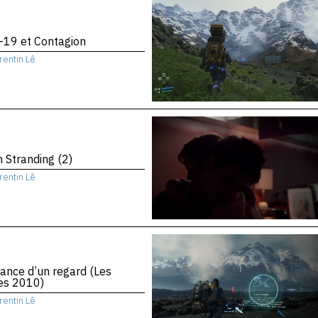
-19 et Contagion
rentin Lê
 Stranding (2)
rentin Lê
ance d’un regard (Les
es 2010)
rentin Lê