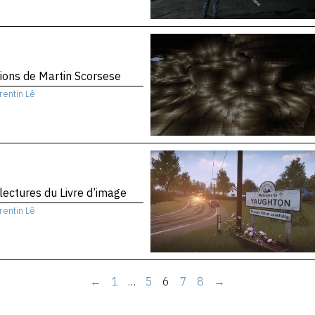
sions de Martin Scorsese
rentin Lê
 lectures du Livre d’image
rentin Lê
←
1
…
5
6
7
8
→