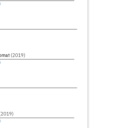
ê
romat
(2019)
ê
(2019)
ê