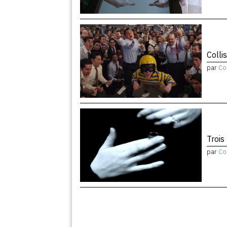
Colli
par
Co
Trois
par
Co