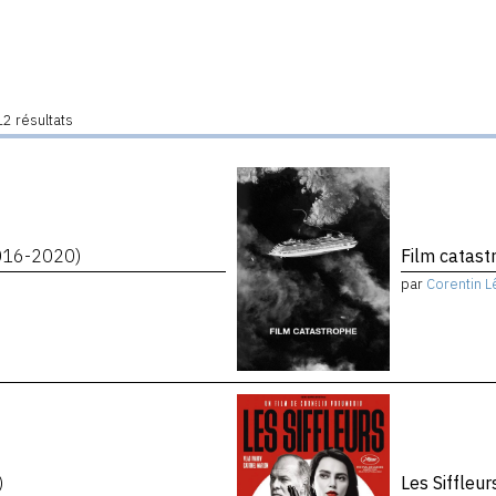
2 résultats
016-2020)
Film catas
par
Corentin L
)
Les Siffleu