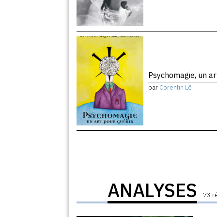
Psychomagie, un ar
par
Corentin Lê
ANALYSES
73 r