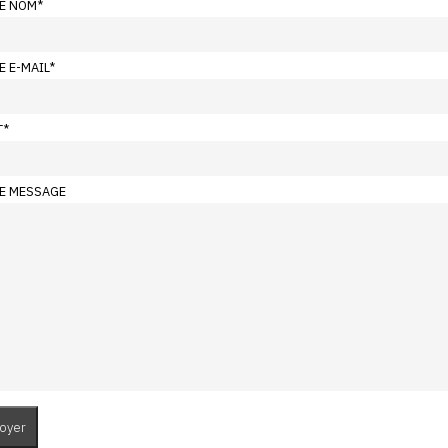
E NOM
*
E E-MAIL
*
T
*
E MESSAGE