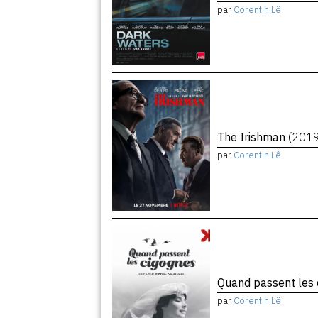
par
Corentin Lê
The Irishman
(201
par
Corentin Lê
Quand passent les
par
Corentin Lê