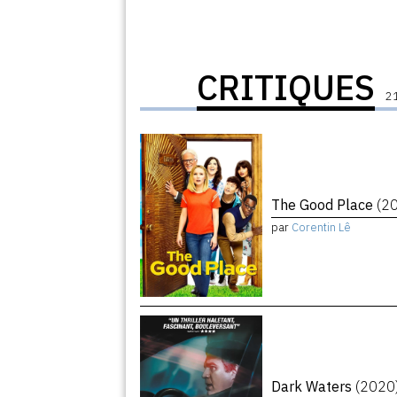
CRITIQUES
21
The Good Place
(2
par
Corentin Lê
Dark Waters
(2020