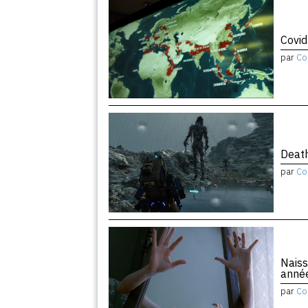
Covid
par
Co
Death
par
Co
Naiss
anné
par
Co