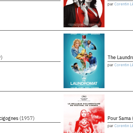
par
Corentin L
9)
The Laund
par
Corentin L
 cigognes
(1957)
Pour Sama
par
Corentin L