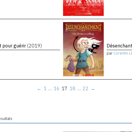
t pour guérir
(2019)
Désenchant
par
Corentin L
←
1
…
16
17
18
…
22
→
ésultats