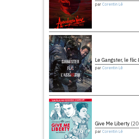
par
Corentin Lê
Le Gangster, le flic
par
Corentin Lê
Give Me Liberty
(20
par
Corentin Lê