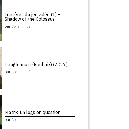
Lumières du jeu vidéo (1) –
Shadow of the Colossus
par
Corentin Lê
L’angle mort (Roubaix)
(2019)
par
Corentin Lê
Matrix, un legs en question
par
Corentin Lê