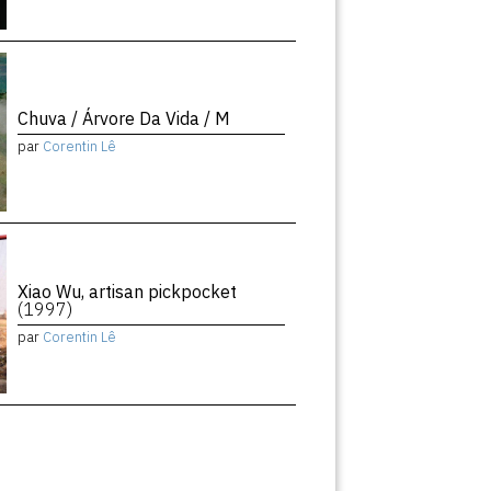
Chuva / Árvore Da Vida / M
par
Corentin Lê
Xiao Wu, artisan pickpocket
(1997)
par
Corentin Lê