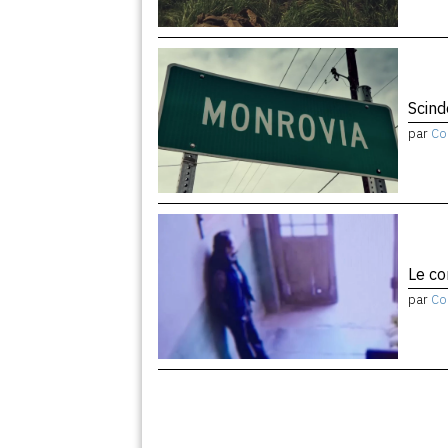
Scind
par
Co
Le co
par
Co