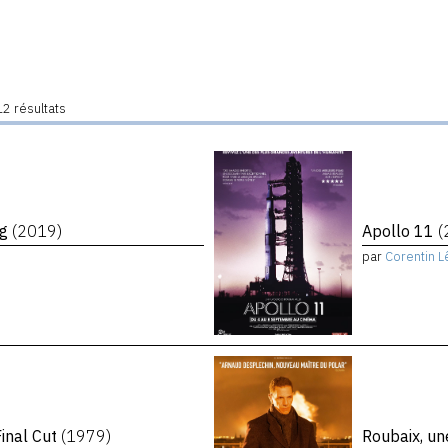
2 résultats
ng
(2019)
Apollo 11
(
par
Corentin L
inal Cut
(1979)
Roubaix, un