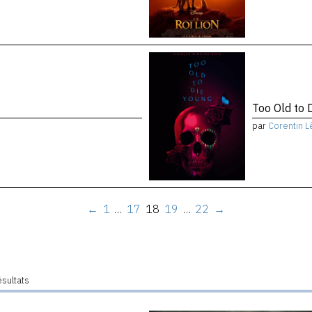
Too Old to 
par
Corentin L
←
1
…
17
18
19
…
22
→
ésultats