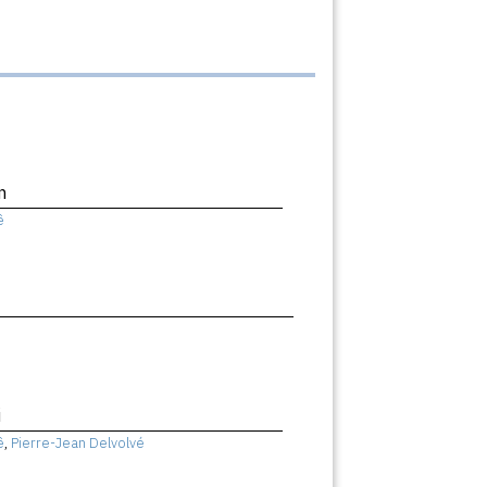
n
ê
i
ê
,
Pierre-Jean Delvolvé