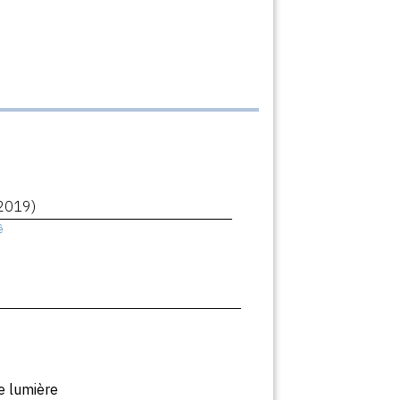
2019)
ê
e lumière