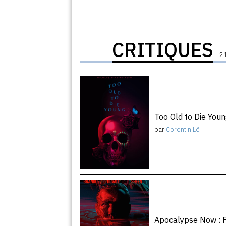
CRITIQUES
21
Too Old to Die You
par
Corentin Lê
Apocalypse Now : F