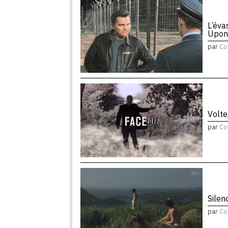
L’éva
Upon
par
Co
Volte
par
Co
Silen
par
Co