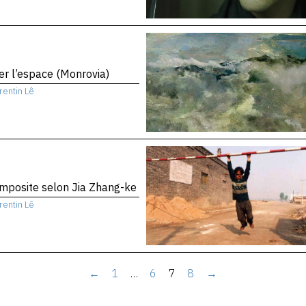
er l’espace (Monrovia)
rentin Lê
mposite selon Jia Zhang-ke
rentin Lê
←
1
…
6
7
8
→