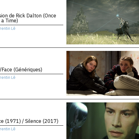
sion de Rick Dalton (Once
 a Time)
rentin Lê
/Face (Génériques)
rentin Lê
ce (1971) / Silence (2017)
rentin Lê