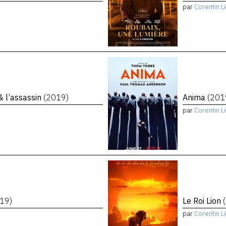
par
Corentin L
 & l’assassin
(2019)
Anima
(201
par
Corentin L
19)
Le Roi Lion
par
Corentin L