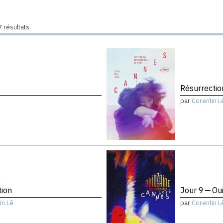
 résultats
Résurrectio
par
Corentin L
tion
Jour 9 — Ou
in Lê
par
Corentin L