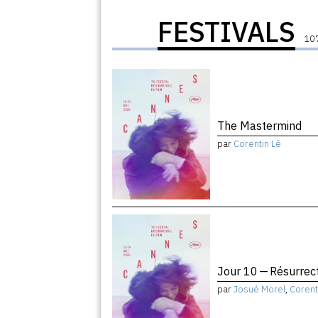
FESTIVALS
107
The Mastermind
par
Corentin Lê
Jour 10 — Résurrec
par
Josué Morel
,
Corent