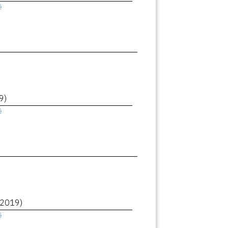
ê
9)
ê
(2019)
ê