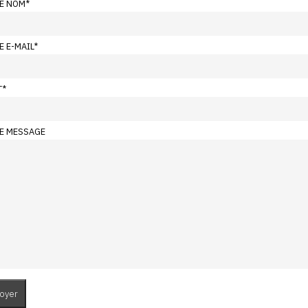
E NOM
*
E E-MAIL
*
T
*
E MESSAGE