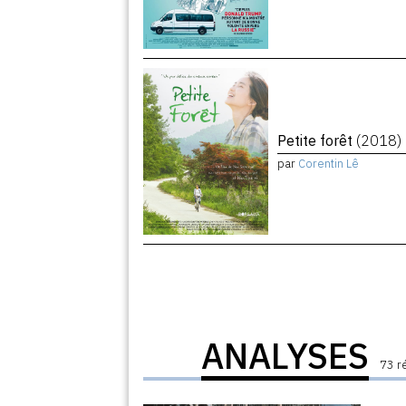
Petite forêt
(2018)
par
Corentin Lê
ANALYSES
73 r