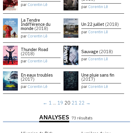
par
Corentin Lê
par
Corentin Lê
La Tendre
Indifférence du
Un 22 juillet
(2018)
monde
(2018)
par
Corentin Lê
par
Corentin Lê
Thunder Road
Sauvage
(2018)
(2018)
par
Corentin Lê
par
Corentin Lê
En eaux troubles
Une pluie sans fin
(2017)
(2017)
par
Corentin Lê
par
Corentin Lê
←
1
…
19
20
21
22
→
ANALYSES
73 résultats