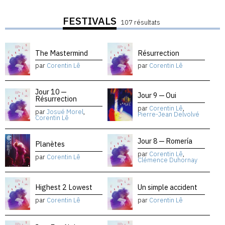
FESTIVALS
107 résultats
The Mastermind
Résurrection
par
Corentin Lê
par
Corentin Lê
Jour 10 —
Jour 9 — Oui
Résurrection
par
Corentin Lê
,
par
Josué Morel
,
Pierre-Jean Delvolvé
Corentin Lê
Jour 8 — Romería
Planètes
par
Corentin Lê
,
par
Corentin Lê
Clémence Duhornay
Highest 2 Lowest
Un simple accident
par
Corentin Lê
par
Corentin Lê