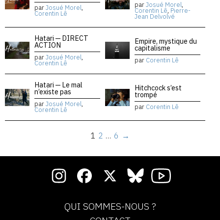
par
Josué Morel
,
par
Josué Morel
,
Corentin Lê
,
Pierre-
Corentin Lê
Jean Delvolvé
Hatari — DIRECT
Empire, mystique du
ACTION
capitalisme
par
Josué Morel
,
par
Corentin Lê
Corentin Lê
Hatari — Le mal
Hitchcock s’est
n’existe pas
trompé
par
Josué Morel
,
par
Corentin Lê
Corentin Lê
1
2
…
6
→
QUI SOMMES-NOUS ?