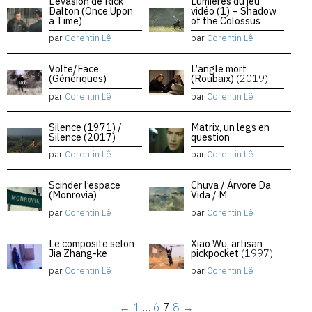
L’évasion de Rick
Lumières du jeu
Dalton (Once Upon
vidéo (1) – Shadow
a Time)
of the Colossus
par
Corentin Lê
par
Corentin Lê
Volte/Face
L’angle mort
(Génériques)
(Roubaix)
(2019)
par
Corentin Lê
par
Corentin Lê
Silence (1971) /
Matrix, un legs en
Silence (2017)
question
par
Corentin Lê
par
Corentin Lê
Scinder l’espace
Chuva / Árvore Da
(Monrovia)
Vida / M
par
Corentin Lê
par
Corentin Lê
Le composite selon
Xiao Wu, artisan
Jia Zhang-ke
pickpocket
(1997)
par
Corentin Lê
par
Corentin Lê
←
1
…
6
7
8
→