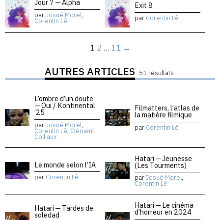
Jour 7 — Alpha
Exit 8
par
Josué Morel
,
par
Corentin Lê
Corentin Lê
1
2
…
11
→
AUTRES ARTICLES
51 résultats
L’ombre d’un doute
— Oui / Kontinental
Filmatters, l’atlas de
’25
la matière filmique
par
Josué Morel
,
par
Corentin Lê
Corentin Lê
,
Clément
Colliaux
Hatari — Jeunesse
Le monde selon l’IA
(Les Tourments)
par
Corentin Lê
par
Josué Morel
,
Corentin Lê
Hatari — Le cinéma
Hatari — Tardes de
d’horreur en 2024
soledad