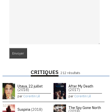
CRITIQUES
212 résultats
Utøya, 22 juillet
After My Death
(2018)
(2017)
par
Corentin Lê
par
Corentin Lê
The Spy Gone North
Suspiria
(2018)
(2018)