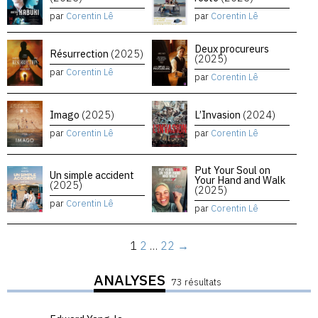
par
Corentin Lê
par
Corentin Lê
Deux procureurs
Résurrection
(2025)
(2025)
par
Corentin Lê
par
Corentin Lê
Imago
(2025)
L’Invasion
(2024)
par
Corentin Lê
par
Corentin Lê
Put Your Soul on
Un simple accident
Your Hand and Walk
(2025)
(2025)
par
Corentin Lê
par
Corentin Lê
1
2
…
22
→
ANALYSES
73 résultats