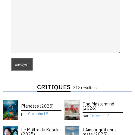
CRITIQUES
212 résultats
The Mastermind
Planètes
(2025)
(2026)
par
Corentin Lê
par
Corentin Lê
Le Maître du Kabuki
L’Amour qu’il nous
(2025)
reste
(2025)