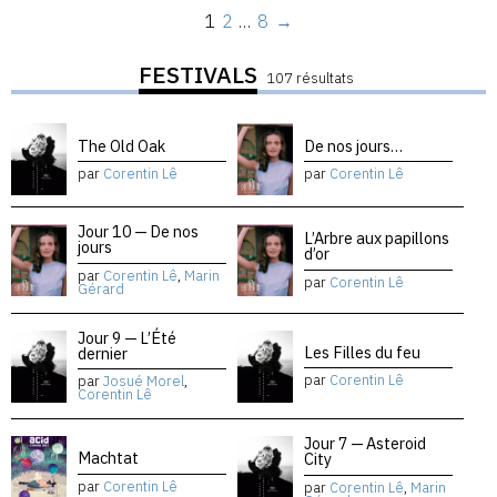
1
2
…
8
→
FESTIVALS
107 résultats
The Old Oak
De nos jours…
par
Corentin Lê
par
Corentin Lê
Jour 10 — De nos
L’Arbre aux papillons
jours
d’or
par
Corentin Lê
,
Marin
par
Corentin Lê
Gérard
Jour 9 — L’Été
Les Filles du feu
dernier
par
Corentin Lê
par
Josué Morel
,
Corentin Lê
Jour 7 — Asteroid
Machtat
City
par
Corentin Lê
par
Corentin Lê
,
Marin