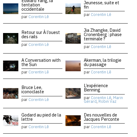
Edward Yang, la
Jeunesse, suite et
tentation
fin
occidentale
par
Corentin Lê
par
Corentin Lê
Jia Zhangke, David
Retour sur À l’ouest
Cronenberg : phase
des rails
terminale ?
par
Corentin Lê
par
Corentin Lê
A Conversation with
Akerman, la trilogie
the Sun
du passage
par
Corentin Lê
par
Corentin Lê
L’expérience
Bruce Lee,
Benning
iconoclaste
par
Corentin Lê
,
Marin
par
Corentin Lê
Gérard
,
Robin Vaz
Godard au pied de la
Des nouvelles de
lettre
Jacques Perconte
par
Corentin Lê
par
Corentin Lê