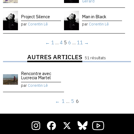
Gérard
Project Silence
Man in Black
par
Corentin Lê
par
Corentin Lê
←
1
…
4
5
6
…
11
→
AUTRES ARTICLES
51 résultats
Rencontre avec
Lucrecia Martel
par
Corentin Lê
←
1
…
5
6