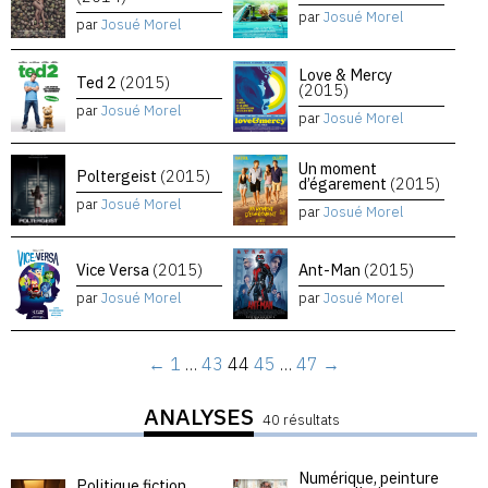
par
Josué Morel
par
Josué Morel
Love & Mercy
Ted 2
(2015)
(2015)
par
Josué Morel
par
Josué Morel
Un moment
Poltergeist
(2015)
d’égarement
(2015)
par
Josué Morel
par
Josué Morel
Vice Versa
(2015)
Ant-Man
(2015)
par
Josué Morel
par
Josué Morel
←
1
…
43
44
45
…
47
→
ANALYSES
40 résultats
Numérique, peinture
Politique fiction