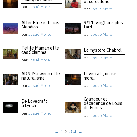
et sorcellerie
par
Josué Morel
par
Josué Morel
After Blue et le cas
9/11, vingt ans plus
Mandico
tard
par
Josué Morel
par
Josué Morel
Petite Maman et le
Le mystère Chabrol
cas Sciamma
par
Josué Morel
par
Josué Morel
ADN, Maïwenn et le
Lovecraft, un cas
naturalisme
moral
par
Josué Morel
par
Josué Morel
Grandeur et
De Lovecraft
décadence de Louis
à Lynch
de Funès
par
Josué Morel
par
Josué Morel
←
1
2
3
4
→