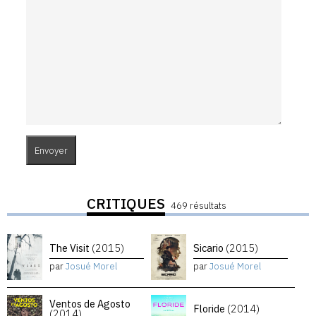
CRITIQUES
469 résultats
The Visit
(2015)
Sicario
(2015)
par
Josué Morel
par
Josué Morel
Ventos de Agosto
Floride
(2014)
(2014)