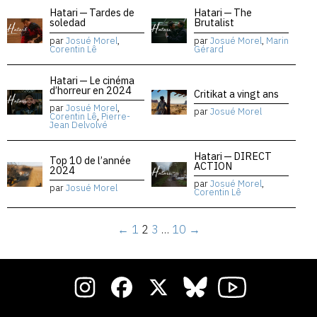
Hatari — Tardes de
Hatari — The
soledad
Brutalist
par
Josué Morel
,
par
Josué Morel
,
Marin
Corentin Lê
Gérard
Hatari — Le cinéma
d’horreur en 2024
Critikat a vingt ans
par
Josué Morel
,
par
Josué Morel
Corentin Lê
,
Pierre-
Jean Delvolvé
Hatari — DIRECT
Top 10 de l’année
ACTION
2024
par
Josué Morel
,
par
Josué Morel
Corentin Lê
←
1
2
3
…
10
→