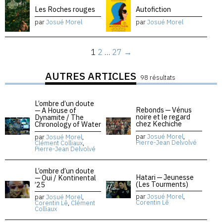
Les Roches rouges
Autofiction
par
Josué Morel
par
Josué Morel
1
2
…
27
→
AUTRES ARTICLES
98 résultats
L’ombre d’un doute
Rebonds — Vénus
— A House of
noire et le regard
Dynamite / The
chez Kechiche
Chronology of Water
par
Josué Morel
,
par
Josué Morel
,
Pierre-Jean Delvolvé
Clément Colliaux
,
Pierre-Jean Delvolvé
L’ombre d’un doute
Hatari — Jeunesse
— Oui / Kontinental
(Les Tourments)
’25
par
Josué Morel
,
par
Josué Morel
,
Corentin Lê
Corentin Lê
,
Clément
Colliaux