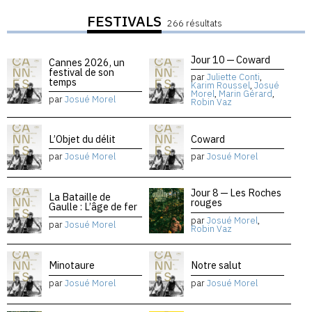
FESTIVALS
266 résultats
Jour 10 — Coward
Cannes 2026, un
festival de son
par
Juliette Conti
,
temps
Karim Roussel
,
Josué
Morel
,
Marin Gérard
,
par
Josué Morel
Robin Vaz
L’Objet du délit
Coward
par
Josué Morel
par
Josué Morel
Jour 8 — Les Roches
La Bataille de
rouges
Gaulle : L’âge de fer
par
Josué Morel
,
par
Josué Morel
Robin Vaz
Minotaure
Notre salut
par
Josué Morel
par
Josué Morel