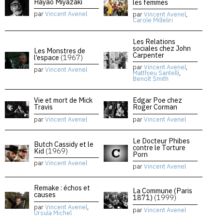
Hayao Miyazaki
les femmes
par
Vincent Avenel
par
Vincent Avenel
,
Carole Milleliri
Les Relations
sociales chez John
Les Monstres de
Carpenter
l’espace
(1967)
par
Vincent Avenel
,
par
Vincent Avenel
Matthieu Santelli
,
Benoît Smith
Vie et mort de Mick
Edgar Poe chez
Travis
Roger Corman
par
Vincent Avenel
par
Vincent Avenel
Le Docteur Phibes
Butch Cassidy et le
contre le Torture
Kid
(1969)
Porn
par
Vincent Avenel
par
Vincent Avenel
Remake : échos et
La Commune (Paris
causes
1871)
(1999)
par
Vincent Avenel
,
par
Vincent Avenel
Ursula Michel