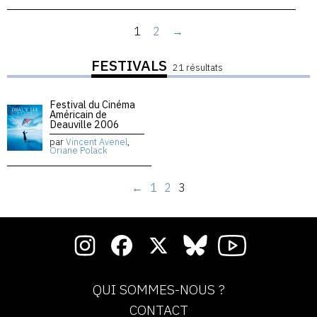
1
2
→
FESTIVALS
21 résultats
Festival du Cinéma
Américain de
Deauville 2006
par
Vincent Avenel
,
Oriane Polack
←
1
2
3
QUI SOMMES-NOUS ?
CONTACT