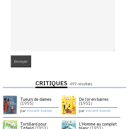
CRITIQUES
497 résultats
Tueurs de dames
De l’or en barres
(1955)
(1951)
par
Vincent Avenel
par
Vincent Avenel
Tortillard pour
L’Homme au complet
Titfield
(1953)
blanc
(1951)