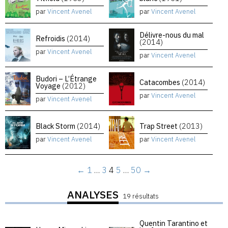
par
Vincent Avenel
par
Vincent Avenel
Délivre-nous du mal
Refroidis
(2014)
(2014)
par
Vincent Avenel
par
Vincent Avenel
Budori – L’Étrange
Catacombes
(2014)
Voyage
(2012)
par
Vincent Avenel
par
Vincent Avenel
Black Storm
(2014)
Trap Street
(2013)
par
Vincent Avenel
par
Vincent Avenel
←
1
…
3
4
5
…
50
→
ANALYSES
19 résultats
Quentin Tarantino et