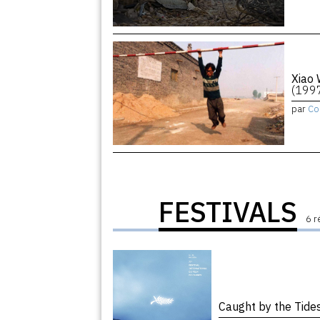
Xiao 
(199
par
Co
FESTIVALS
6 r
Caught by the Tide