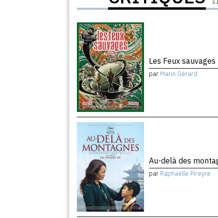
11
Les Feux sauvages
par
Marin Gérard
Au-delà des mont
par
Raphaëlle Pireyre