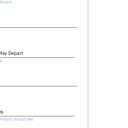
Pireyre
May Depart
e
is
Pireyre
,
Arnaud Hée