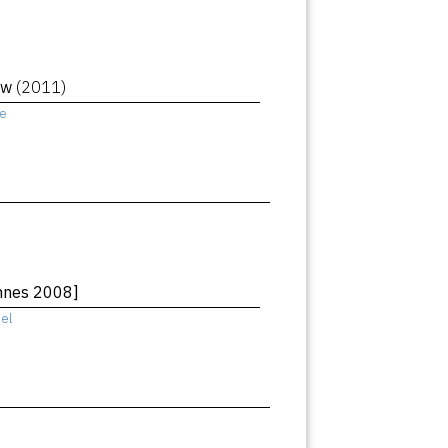
new
(2011)
e
annes 2008]
el