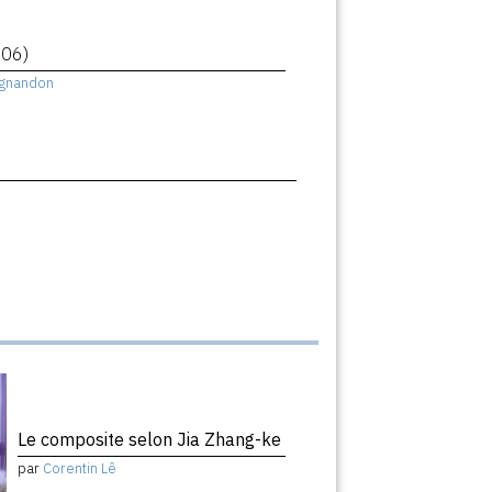
006)
ignandon
Le composite selon Jia Zhang-ke
par
Corentin Lê