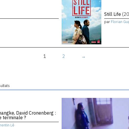
Still Life
(2
par
Florian Gu
1
2
→
sultats
hangke, David Cronenberg :
 terminale ?
rentin Lê