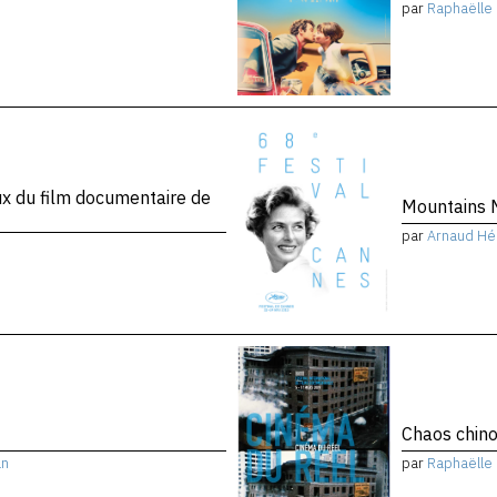
par
Raphaëlle 
x du film documentaire de
Mountains 
par
Arnaud Hé
Chaos chino
an
par
Raphaëlle 