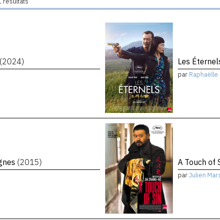
 résultats
(2024)
Les Éterne
par
Raphaëlle 
agnes
(2015)
A Touch of 
par
Julien Mar