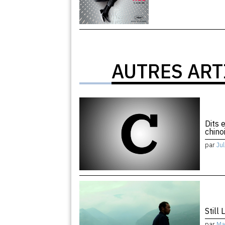
AUTRES ART
Dits 
chino
par
Ju
Still 
par
Ma