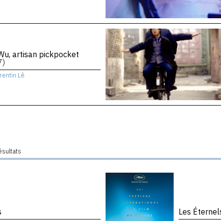
Wu, artisan pickpocket
7)
rentin Lê
ésultats
s
Les Éternel