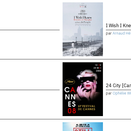
I Wish I K
par
Arnaud Hé
24 City [C
par
Ophélie Wi