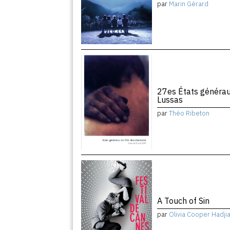
par
Marin Gérard
27es États générau
Lussas
par
Théo Ribeton
A Touch of Sin
par
Olivia Cooper Hadji