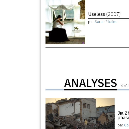
Useless
(2007)
par
Sarah Elkaïm
ANALYSES
4 ré
Jia Z
phase
par
Co