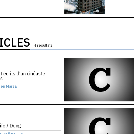
ICLES
4 résultats
et écrits d’un cinéaste
is
lien Marsa
Life / Dong
rion Pasquier