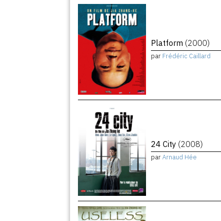
Platform
(2000)
par
Frédéric Caillard
24 City
(2008)
par
Arnaud Hée