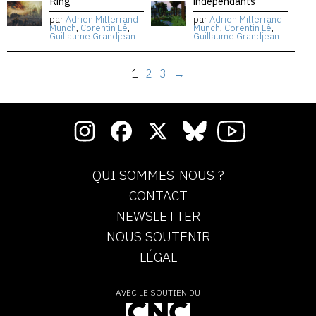
Ring
indépendants
par
Adrien Mitterrand
par
Adrien Mitterrand
Munch
,
Corentin Lê
,
Munch
,
Corentin Lê
,
Guillaume Grandjean
Guillaume Grandjean
1
2
3
→
QUI SOMMES-NOUS ?
CONTACT
NEWSLETTER
NOUS SOUTENIR
LÉGAL
AVEC LE SOUTIEN DU