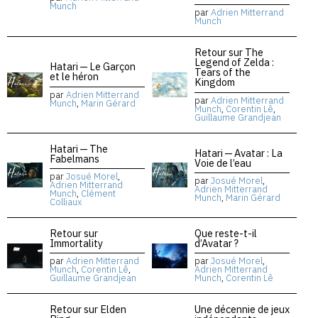
Munch
par
Adrien Mitterrand
Munch
Retour sur The
Legend of Zelda :
Hatari — Le Garçon
Tears of the
et le héron
Kingdom
par
Adrien Mitterrand
par
Adrien Mitterrand
Munch
,
Marin Gérard
Munch
,
Corentin Lê
,
Guillaume Grandjean
Hatari — The
Hatari — Avatar : La
Fabelmans
Voie de l’eau
par
Josué Morel
,
par
Josué Morel
,
Adrien Mitterrand
Adrien Mitterrand
Munch
,
Clément
Munch
,
Marin Gérard
Colliaux
Retour sur
Que reste-t-il
Immortality
d’Avatar ?
par
Adrien Mitterrand
par
Josué Morel
,
Munch
,
Corentin Lê
,
Adrien Mitterrand
Guillaume Grandjean
Munch
,
Corentin Lê
Retour sur Elden
Une décennie de jeux