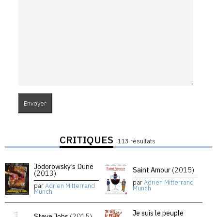
CRITIQUES
113 résultats
Jodorowsky’s Dune
Saint Amour
(2015)
(2013)
par
Adrien Mitterrand
par
Adrien Mitterrand
Munch
Munch
Je suis le peuple
Steve Jobs
(2015)