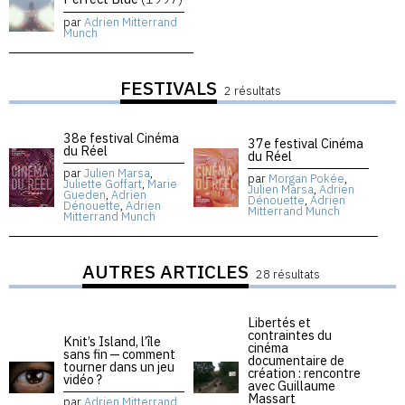
par
Adrien Mitterrand
Munch
FESTIVALS
2 résultats
38e festival Cinéma
37e festival Cinéma
du Réel
du Réel
par
Julien Marsa
,
par
Morgan Pokée
,
Juliette Goffart
,
Marie
Julien Marsa
,
Adrien
Gueden
,
Adrien
Dénouette
,
Adrien
Dénouette
,
Adrien
Mitterrand Munch
Mitterrand Munch
AUTRES ARTICLES
28 résultats
Libertés et
contraintes du
Knit’s Island, l’île
cinéma
sans fin — comment
documentaire de
tourner dans un jeu
création : rencontre
vidéo ?
avec Guillaume
Massart
par
Adrien Mitterrand