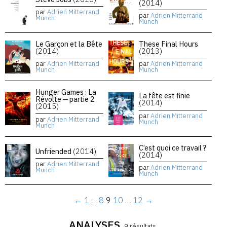
(2014)
par
Adrien Mitterrand
par
Adrien Mitterrand
Munch
Munch
Le Garçon et la Bête
These Final Hours
(2014)
(2013)
par
Adrien Mitterrand
par
Adrien Mitterrand
Munch
Munch
Hunger Games : La
La fête est finie
Révolte — partie 2
(2014)
(2015)
par
Adrien Mitterrand
par
Adrien Mitterrand
Munch
Munch
C’est quoi ce travail ?
Unfriended
(2014)
(2014)
par
Adrien Mitterrand
par
Adrien Mitterrand
Munch
Munch
←
1
…
8
9
10
…
12
→
ANALYSES
9 résultats