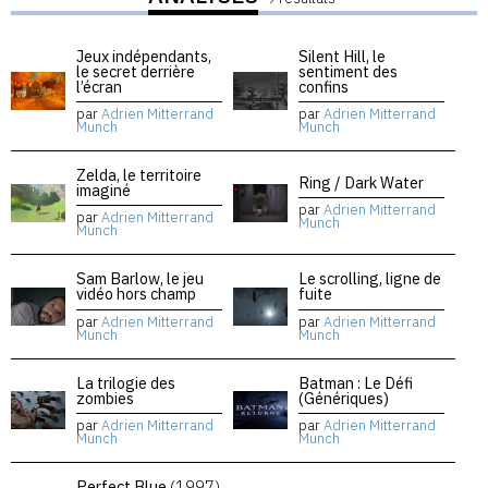
Jeux indépendants,
Silent Hill, le
le secret derrière
sentiment des
l’écran
confins
par
Adrien Mitterrand
par
Adrien Mitterrand
Munch
Munch
Zelda, le territoire
Ring / Dark Water
imaginé
par
Adrien Mitterrand
par
Adrien Mitterrand
Munch
Munch
Sam Barlow, le jeu
Le scrolling, ligne de
vidéo hors champ
fuite
par
Adrien Mitterrand
par
Adrien Mitterrand
Munch
Munch
La trilogie des
Batman : Le Défi
zombies
(Génériques)
par
Adrien Mitterrand
par
Adrien Mitterrand
Munch
Munch
Perfect Blue
(1997)