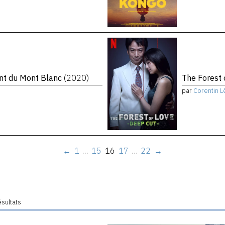
ent du Mont Blanc
(2020)
The Forest 
par
Corentin L
←
1
…
15
16
17
…
22
→
ésultats