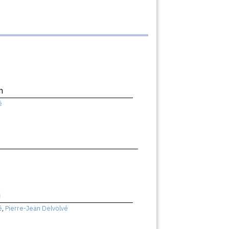
n
ê
i
ê
,
Pierre-Jean Delvolvé