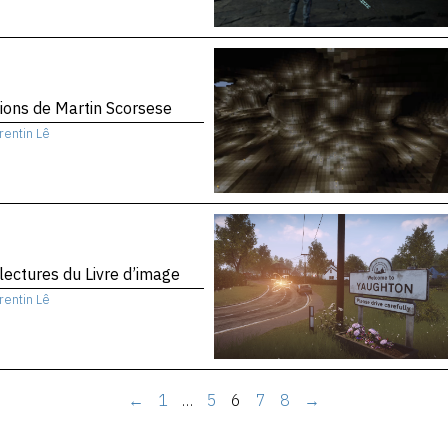
sions de Martin Scorsese
rentin Lê
 lectures du Livre d’image
rentin Lê
←
1
…
5
6
7
8
→