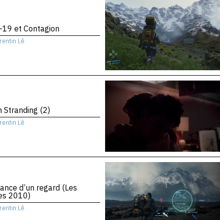
-19 et Contagion
rentin Lê
 Stranding (2)
rentin Lê
ance d’un regard (Les
es 2010)
rentin Lê