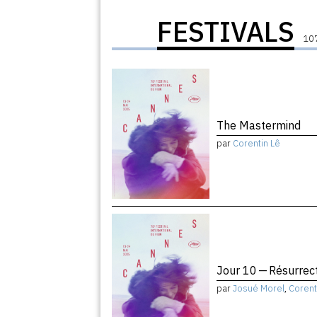
FESTIVALS
107
The Mastermind
par
Corentin Lê
Jour 10 — Résurrec
par
Josué Morel
,
Corent