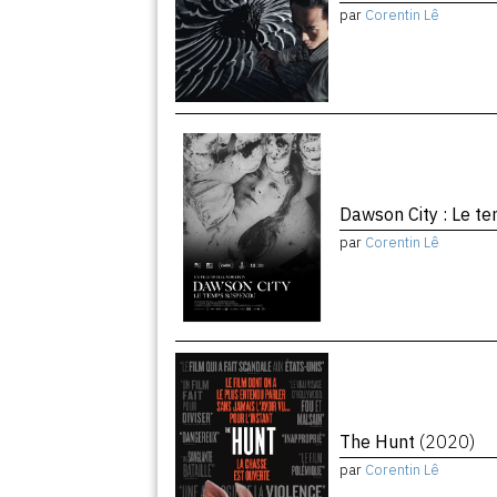
par
Corentin Lê
Dawson City : Le 
par
Corentin Lê
The Hunt
(2020)
par
Corentin Lê