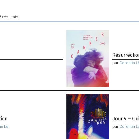
 résultats
Résurrectio
par
Corentin L
tion
Jour 9 — Ou
in Lê
par
Corentin L