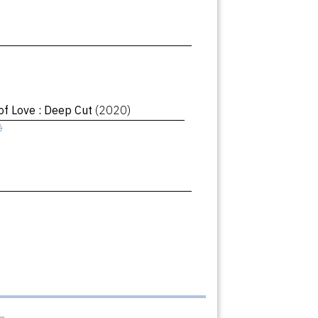
of Love : Deep Cut
(2020)
ê