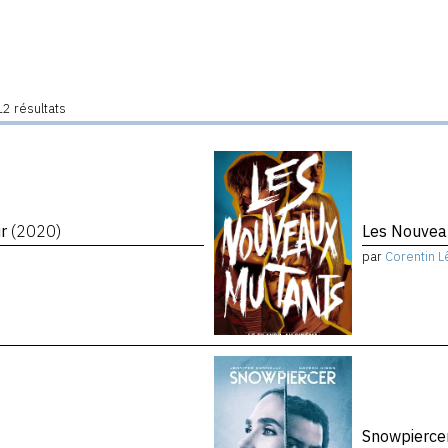
2 résultats
ir
(2020)
Les Nouvea
par
Corentin L
Snowpierce