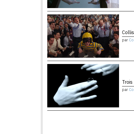
Colli
par
Co
Trois
par
Co