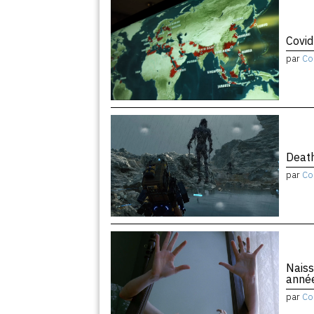
Covid
par
Co
Death
par
Co
Naiss
anné
par
Co