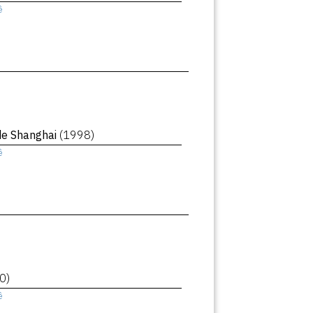
ê
de Shanghai
(1998)
ê
0)
ê