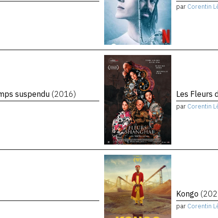
par
Corentin L
temps suspendu
(2016)
Les Fleurs 
par
Corentin L
Kongo
(202
par
Corentin L