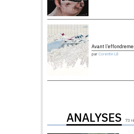
Avant l’effondrem
par
Corentin Lê
ANALYSES
73 r