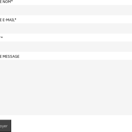
E NOM
*
E E-MAIL
*
T
*
E MESSAGE