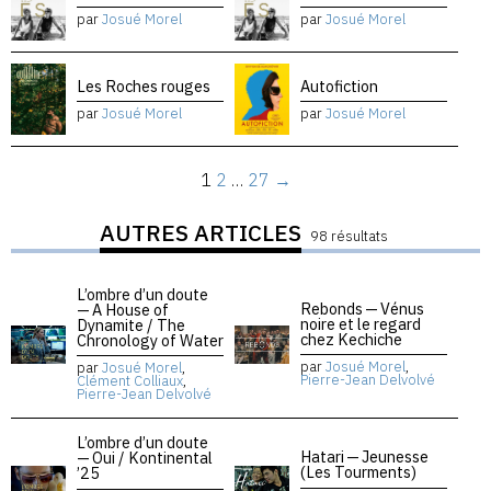
par
Josué Morel
par
Josué Morel
Les Roches rouges
Autofiction
par
Josué Morel
par
Josué Morel
1
2
…
27
→
AUTRES ARTICLES
98 résultats
L’ombre d’un doute
Rebonds — Vénus
— A House of
noire et le regard
Dynamite / The
chez Kechiche
Chronology of Water
par
Josué Morel
,
par
Josué Morel
,
Pierre-Jean Delvolvé
Clément Colliaux
,
Pierre-Jean Delvolvé
L’ombre d’un doute
Hatari — Jeunesse
— Oui / Kontinental
(Les Tourments)
’25