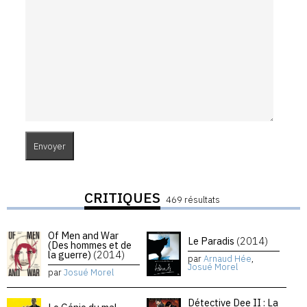
CRITIQUES
469 résultats
Of Men and War
Le Paradis
(2014)
(Des hommes et de
la guerre)
(2014)
par
Arnaud Hée
,
Josué Morel
par
Josué Morel
Détective Dee II : La