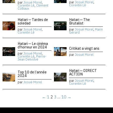
par
Josué Morel
,
par
Josué Morel
,
Corentin Lê
Corentin Lê
,
Clément
Colliaux
Hatari — Tardes de
Hatari — The
soledad
Brutalist
par
Josué Morel
,
par
Josué Morel
,
Marin
Corentin Lê
Gérard
Hatari — Le cinéma
d’horreur en 2024
Critikat a vingt ans
par
Josué Morel
,
par
Josué Morel
Corentin Lê
,
Pierre-
Jean Delvolvé
Hatari — DIRECT
Top 10 de l’année
ACTION
2024
par
Josué Morel
,
par
Josué Morel
Corentin Lê
←
1
2
3
…
10
→