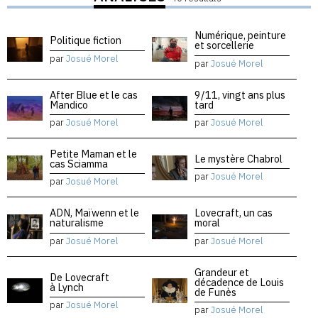
Numérique, peinture
Politique fiction
et sorcellerie
par
Josué Morel
par
Josué Morel
After Blue et le cas
9/11, vingt ans plus
Mandico
tard
par
Josué Morel
par
Josué Morel
Petite Maman et le
Le mystère Chabrol
cas Sciamma
par
Josué Morel
par
Josué Morel
ADN, Maïwenn et le
Lovecraft, un cas
naturalisme
moral
par
Josué Morel
par
Josué Morel
Grandeur et
De Lovecraft
décadence de Louis
à Lynch
de Funès
par
Josué Morel
par
Josué Morel