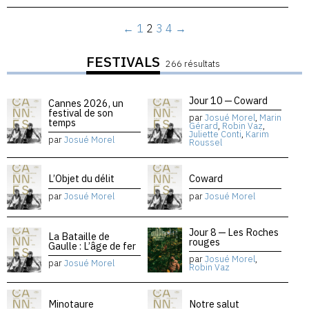
←
1
2
3
4
→
FESTIVALS
266 résultats
Jour 10 — Coward
Cannes 2026, un
festival de son
par
Josué Morel
,
Marin
temps
Gérard
,
Robin Vaz
,
Juliette Conti
,
Karim
par
Josué Morel
Roussel
L’Objet du délit
Coward
par
Josué Morel
par
Josué Morel
Jour 8 — Les Roches
La Bataille de
rouges
Gaulle : L’âge de fer
par
Josué Morel
,
par
Josué Morel
Robin Vaz
Minotaure
Notre salut