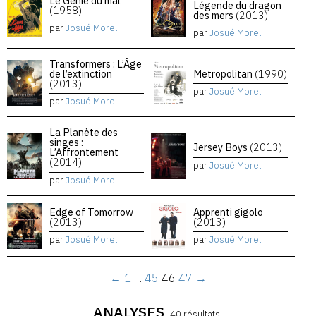
Le Génie du mal
Légende du dragon
(1958)
des mers
(2013)
par
Josué Morel
par
Josué Morel
Transformers : L’Âge
de l’extinction
Metropolitan
(1990)
(2013)
par
Josué Morel
par
Josué Morel
La Planète des
singes :
Jersey Boys
(2013)
L’Affrontement
(2014)
par
Josué Morel
par
Josué Morel
Edge of Tomorrow
Apprenti gigolo
(2013)
(2013)
par
Josué Morel
par
Josué Morel
←
1
…
45
46
47
→
ANALYSES
40 résultats