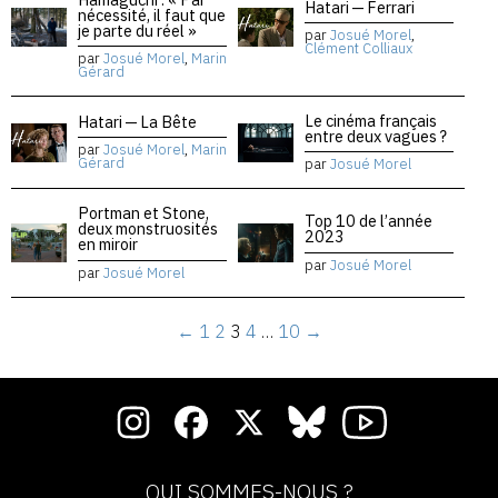
Hatari — Ferrari
nécessité, il faut que
je parte du réel »
par
Josué Morel
,
Clément Colliaux
par
Josué Morel
,
Marin
Gérard
Le cinéma français
Hatari — La Bête
entre deux vagues ?
par
Josué Morel
,
Marin
Gérard
par
Josué Morel
Portman et Stone,
Top 10 de l’année
deux monstruosités
2023
en miroir
par
Josué Morel
par
Josué Morel
←
1
2
3
4
…
10
→
QUI SOMMES-NOUS ?