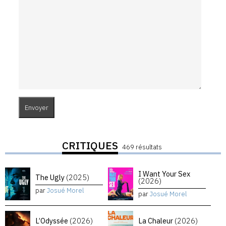
CRITIQUES
469 résultats
I Want Your Sex
The Ugly
(2025)
(2026)
par
Josué Morel
par
Josué Morel
L’Odyssée
(2026)
La Chaleur
(2026)