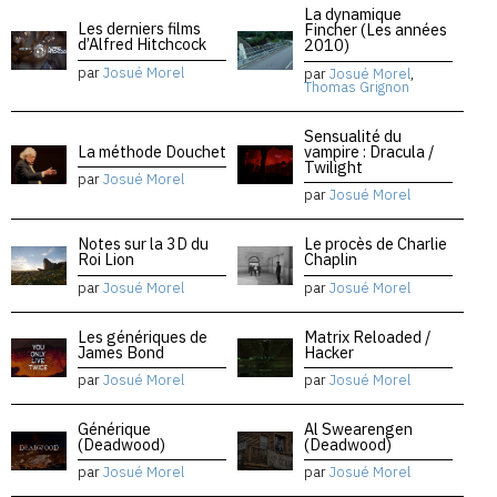
La dynamique
Les derniers films
Fincher (Les années
d’Alfred Hitchcock
2010)
par
Josué Morel
par
Josué Morel
,
Thomas Grignon
Sensualité du
La méthode Douchet
vampire : Dracula /
Twilight
par
Josué Morel
par
Josué Morel
Notes sur la 3D du
Le procès de Charlie
Roi Lion
Chaplin
par
Josué Morel
par
Josué Morel
Les génériques de
Matrix Reloaded /
James Bond
Hacker
par
Josué Morel
par
Josué Morel
Générique
Al Swearengen
(Deadwood)
(Deadwood)
par
Josué Morel
par
Josué Morel