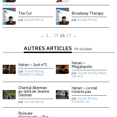
The Cut
Broadway Therapy
par
Josué Morel
par
Josué Morel
←
1
…
25
26
27
→
AUTRES ARTICLES
98 résultats
Hatari —
Hatari — Juré n°2
Megalopolis
par
Josué Morel
,
par
Josué Morel
,
Marin
Clément Colliaux
Gérard
Chantal Akerman
Hatari — Le mal
au-delà de Jeanne
n’existe pas
Dielman
par
Josué Morel
,
Corentin Lê
par
Josué Morel
Ryūsuke
Hamaguchi : « Par