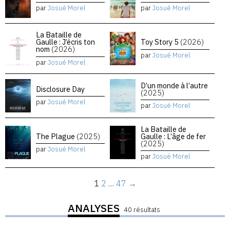
par
Josué Morel
par
Josué Morel
La Bataille de
Gaulle : J’écris ton
Toy Story 5
(2026)
nom
(2026)
par
Josué Morel
par
Josué Morel
D’un monde à l’autre
Disclosure Day
(2025)
par
Josué Morel
par
Josué Morel
La Bataille de
The Plague
(2025)
Gaulle : L’âge de fer
(2025)
par
Josué Morel
par
Josué Morel
1
2
…
47
→
ANALYSES
40 résultats