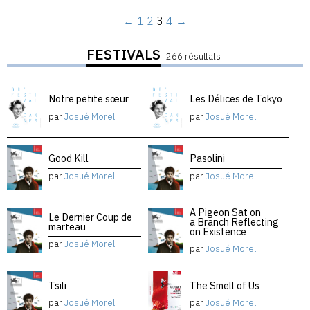
←
1
2
3
4
→
FESTIVALS
266 résultats
Notre petite sœur
Les Délices de Tokyo
par
Josué Morel
par
Josué Morel
Good Kill
Pasolini
par
Josué Morel
par
Josué Morel
A Pigeon Sat on
Le Dernier Coup de
a Branch Reflecting
marteau
on Existence
par
Josué Morel
par
Josué Morel
Tsili
The Smell of Us
par
Josué Morel
par
Josué Morel