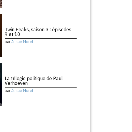
Twin Peaks, saison 3 : épisodes
9 et 10
par
Josué Morel
La trilogie politique de Paul
Verhoeven
par
Josué Morel