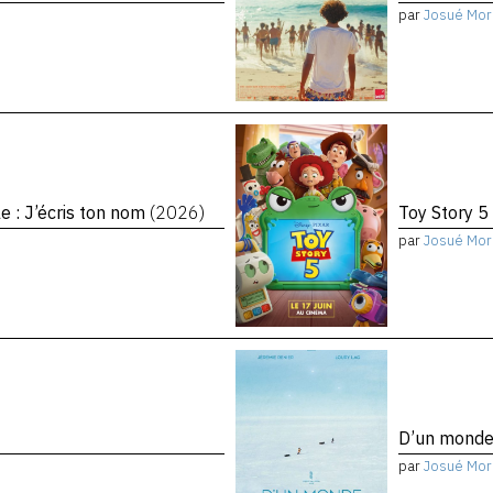
par
Josué Mor
le : J’écris ton nom
(2026)
Toy Story 5
par
Josué Mor
D’un monde 
par
Josué Mor