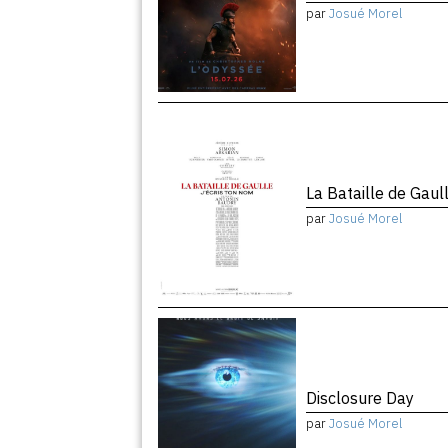
par
Josué Morel
La Bataille de Gaul
par
Josué Morel
Disclosure Day
par
Josué Morel