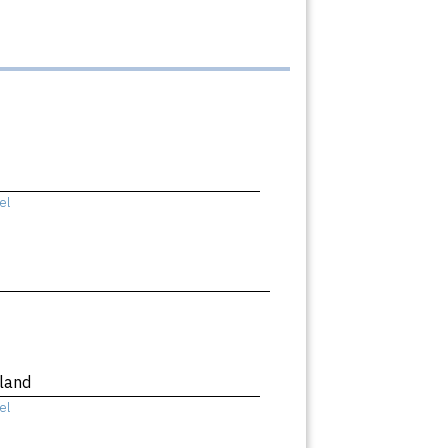
el
land
el