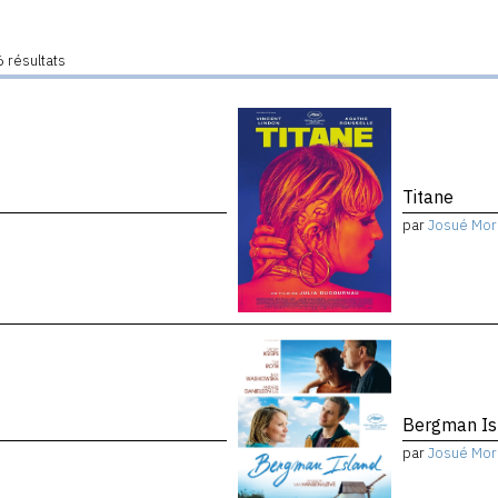
 résultats
Titane
par
Josué Mor
Bergman Is
par
Josué Mor