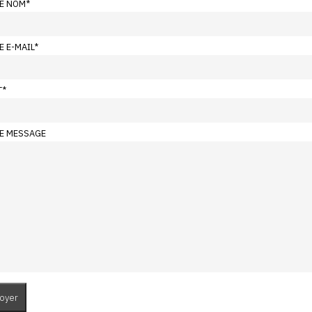
E NOM
*
E E-MAIL
*
T
*
E MESSAGE