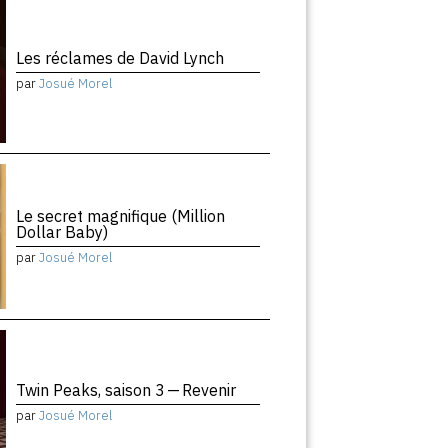
Les réclames de David Lynch
par
Josué Morel
Le secret magnifique (Million
Dollar Baby)
par
Josué Morel
Twin Peaks, saison 3 — Revenir
par
Josué Morel