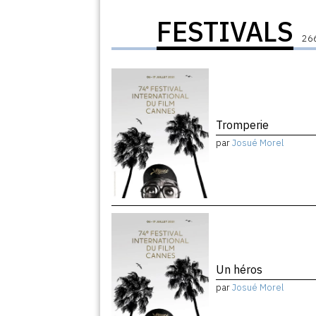
FESTIVALS
266
Tromperie
par
Josué Morel
Un héros
par
Josué Morel