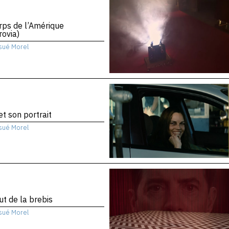
rps de l’Amérique
ovia)
sué Morel
 et son portrait
sué Morel
ut de la brebis
sué Morel