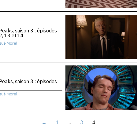
Peaks, saison 3 : épisodes
2, 13 et 14
sué Morel
Peaks, saison 3 : épisodes
6
sué Morel
←
1
…
3
4