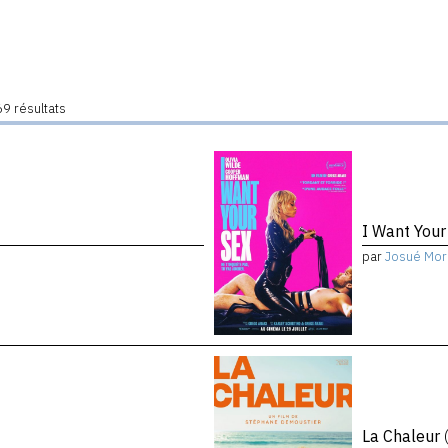
9 résultats
I Want You
par
Josué Mor
La Chaleur