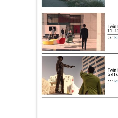
Twin 
11, 1
par
Jo
Twin 
5 et 
par
Jo