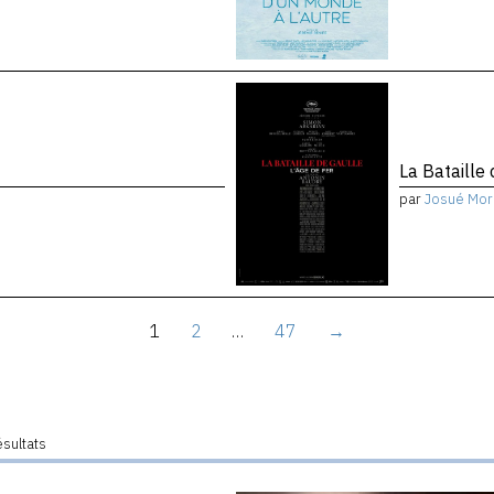
La Bataille 
par
Josué Mor
1
2
…
47
→
ésultats