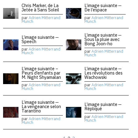
Chris Marker, de La
L’image suivante —
Jetée à Sans Soleil
De l’espace
par
Adrien Mitterrand
par
Adrien Mitterrand
Munch
Munch
L’image suivante —
L’image suivante —
Sous la pluie avec
Speech
Bong Joon-ho
par
Adrien Mitterrand
par
Adrien Mitterrand
Munch
Munch
L’image suivante –
L’image suivante —
Peurs d’enfants par
Les révolutions des
M. Night Shyamalan
Wachowski
par
Adrien Mitterrand
par
Adrien Mitterrand
Munch
Munch
L’image suivante —
L’image suivante —
La vengeance selon
Répliqué
Tarantino
par
Adrien Mitterrand
par
Adrien Mitterrand
Munch
Munch