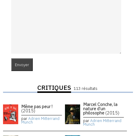
CRITIQUES
113 résultats
Marcel Conche, la
Même pas peur !
nature d’un
(2015)
philosophe
(2015)
par
Adrien Mitterrand
par
Adrien Mitterrand
Munch
Munch