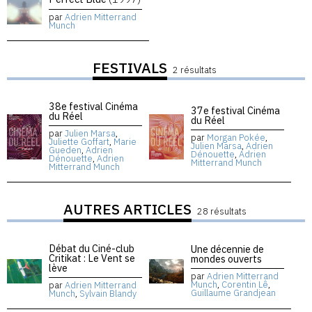
par
Adrien Mitterrand
Munch
FESTIVALS
2 résultats
38e festival Cinéma
37e festival Cinéma
du Réel
du Réel
par
Julien Marsa
,
par
Morgan Pokée
,
Juliette Goffart
,
Marie
Julien Marsa
,
Adrien
Gueden
,
Adrien
Dénouette
,
Adrien
Dénouette
,
Adrien
Mitterrand Munch
Mitterrand Munch
AUTRES ARTICLES
28 résultats
Débat du Ciné-club
Une décennie de
Critikat : Le Vent se
mondes ouverts
lève
par
Adrien Mitterrand
Munch
,
Corentin Lê
,
par
Adrien Mitterrand
Guillaume Grandjean
Munch
,
Sylvain Blandy