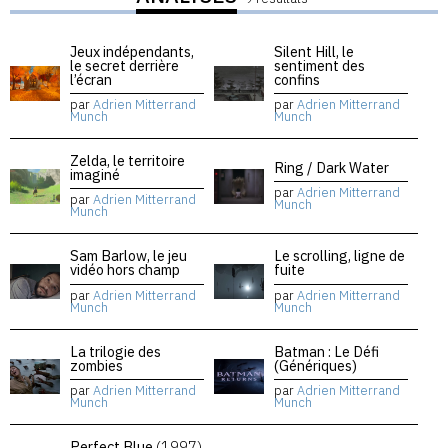
Jeux indépendants,
Silent Hill, le
le secret derrière
sentiment des
l’écran
confins
par
Adrien Mitterrand
par
Adrien Mitterrand
Munch
Munch
Zelda, le territoire
Ring / Dark Water
imaginé
par
Adrien Mitterrand
par
Adrien Mitterrand
Munch
Munch
Sam Barlow, le jeu
Le scrolling, ligne de
vidéo hors champ
fuite
par
Adrien Mitterrand
par
Adrien Mitterrand
Munch
Munch
La trilogie des
Batman : Le Défi
zombies
(Génériques)
par
Adrien Mitterrand
par
Adrien Mitterrand
Munch
Munch
Perfect Blue
(1997)