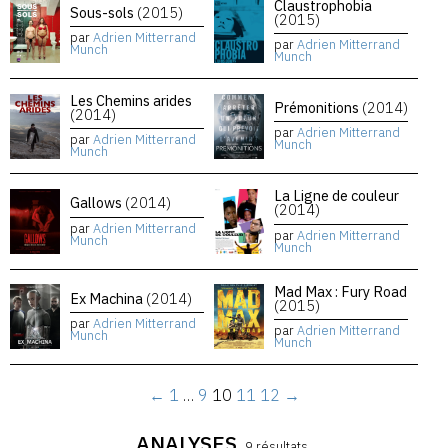
Claustrophobia
Sous-sols
(2015)
(2015)
par
Adrien Mitterrand
par
Adrien Mitterrand
Munch
Munch
Les Chemins arides
Prémonitions
(2014)
(2014)
par
Adrien Mitterrand
par
Adrien Mitterrand
Munch
Munch
La Ligne de couleur
Gallows
(2014)
(2014)
par
Adrien Mitterrand
par
Adrien Mitterrand
Munch
Munch
Mad Max : Fury Road
Ex Machina
(2014)
(2015)
par
Adrien Mitterrand
par
Adrien Mitterrand
Munch
Munch
←
1
…
9
10
11
12
→
ANALYSES
9 résultats