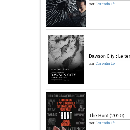
par
Corentin Lê
Dawson City : Le 
par
Corentin Lê
The Hunt
(2020)
par
Corentin Lê