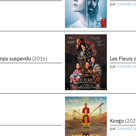
par
Corentin L
temps suspendu
(2016)
Les Fleurs 
par
Corentin L
Kongo
(202
par
Corentin L