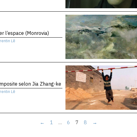
er l’espace (Monrovia)
rentin Lê
mposite selon Jia Zhang-ke
rentin Lê
←
1
…
6
7
8
→