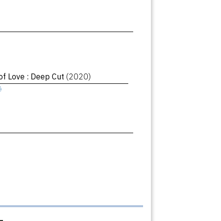
of Love : Deep Cut
(2020)
ê