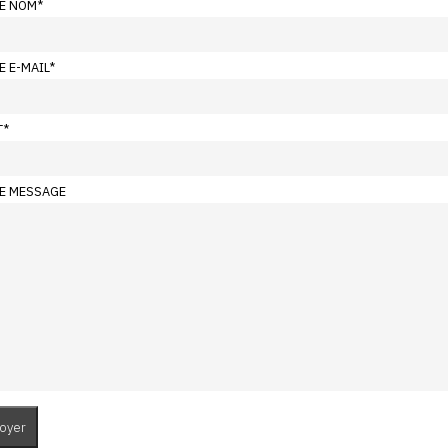
E NOM
*
E E-MAIL
*
T
*
E MESSAGE