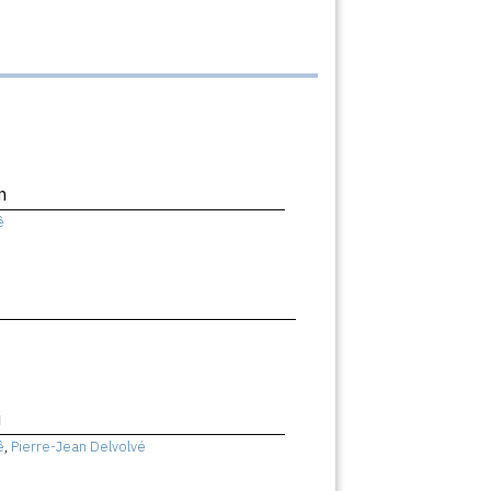
n
ê
i
ê
,
Pierre-Jean Delvolvé