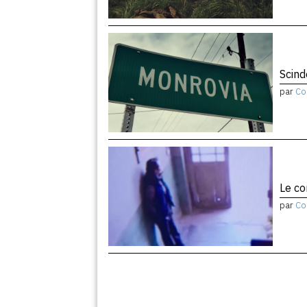
Scind
par
Co
Le co
par
Co