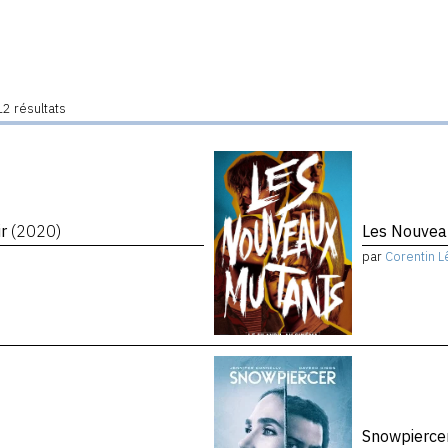
2 résultats
ir
(2020)
Les Nouvea
par
Corentin L
Snowpierce