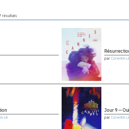
 résultats
Résurrectio
par
Corentin L
tion
Jour 9 — Ou
in Lê
par
Corentin L