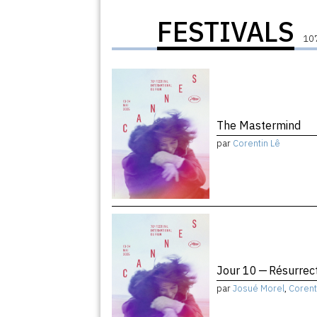
FESTIVALS
107
The Mastermind
par
Corentin Lê
Jour 10 — Résurrec
par
Josué Morel
,
Corent