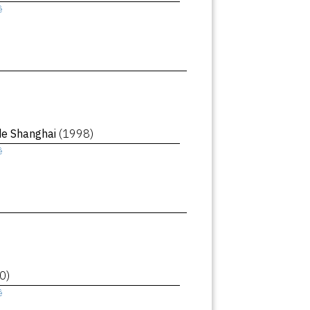
ê
de Shanghai
(1998)
ê
0)
ê