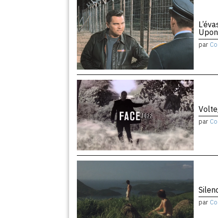
L’éva
Upon
par
Co
Volte
par
Co
Silen
par
Co