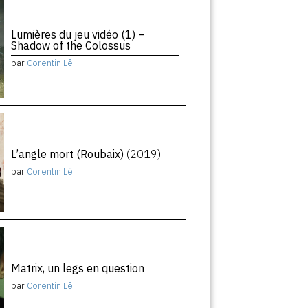
Lumières du jeu vidéo (1) –
Shadow of the Colossus
par
Corentin Lê
L’angle mort (Roubaix)
(2019)
par
Corentin Lê
Matrix, un legs en question
par
Corentin Lê