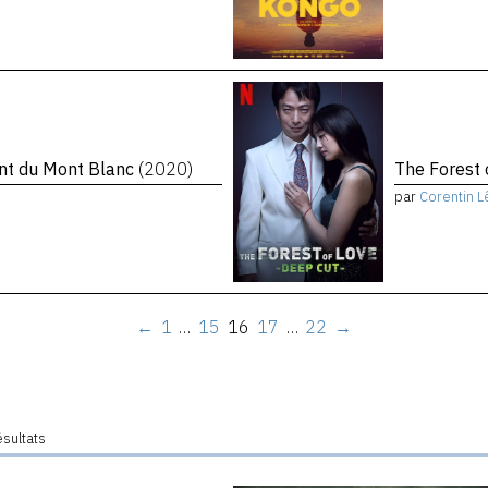
ent du Mont Blanc
(2020)
The Forest 
par
Corentin L
←
1
…
15
16
17
…
22
→
ésultats