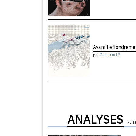
Avant l’effondrem
par
Corentin Lê
ANALYSES
73 r