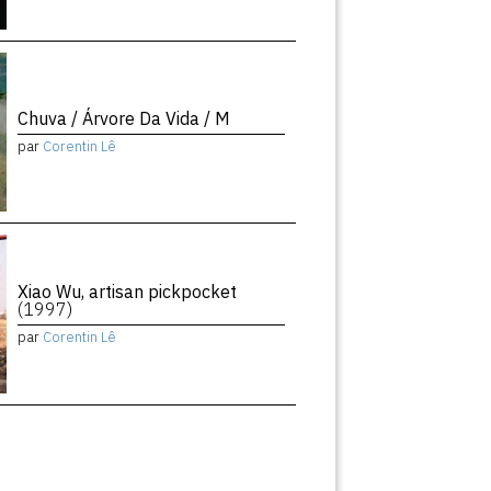
Chuva / Árvore Da Vida / M
par
Corentin Lê
Xiao Wu, artisan pickpocket
(1997)
par
Corentin Lê