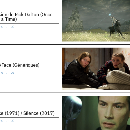
sion de Rick Dalton (Once
 a Time)
rentin Lê
/Face (Génériques)
rentin Lê
ce (1971) / Silence (2017)
rentin Lê