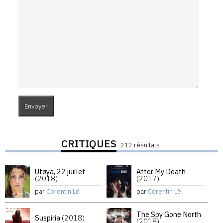
CRITIQUES
212 résultats
Utøya, 22 juillet
After My Death
(2018)
(2017)
par
Corentin Lê
par
Corentin Lê
The Spy Gone North
Suspiria
(2018)
(2018)