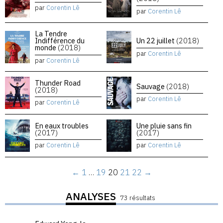
par
Corentin Lê
par
Corentin Lê
La Tendre
Indifférence du
Un 22 juillet
(2018)
monde
(2018)
par
Corentin Lê
par
Corentin Lê
Thunder Road
Sauvage
(2018)
(2018)
par
Corentin Lê
par
Corentin Lê
En eaux troubles
Une pluie sans fin
(2017)
(2017)
par
Corentin Lê
par
Corentin Lê
←
1
…
19
20
21
22
→
ANALYSES
73 résultats