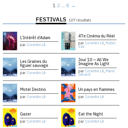
1
2
…
8
→
FESTIVALS
107 résultats
47e Cinéma du Réel
L’Intérêt d’Adam
par
Corentin Lê
,
Robin
par
Corentin Lê
Vaz
Jour 10 — All We
Les Graines du
Imagine As Light
figuier sauvage
par
Corentin Lê
,
Marin
par
Corentin Lê
Gérard
Motel Destino
Un pays en flammes
par
Corentin Lê
par
Corentin Lê
Gazer
Eat the Night
par
Corentin Lê
par
Corentin Lê