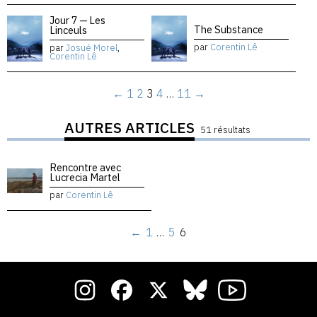
Jour 7 — Les
The Substance
Linceuls
par
Corentin Lê
par
Josué Morel
,
Corentin Lê
←
1
2
3
4
…
11
→
AUTRES ARTICLES
51 résultats
Rencontre avec
Lucrecia Martel
par
Corentin Lê
←
1
…
5
6