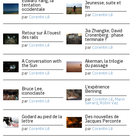
Edward Yang, la
Jeunesse, suite et
tentation
fin
occidentale
par
Corentin Lê
par
Corentin Lê
Jia Zhangke, David
Retour sur À l’ouest
Cronenberg : phase
des rails
terminale ?
par
Corentin Lê
par
Corentin Lê
A Conversation with
Akerman, la trilogie
the Sun
du passage
par
Corentin Lê
par
Corentin Lê
L’expérience
Bruce Lee,
Benning
iconoclaste
par
Corentin Lê
,
Marin
par
Corentin Lê
Gérard
,
Robin Vaz
Godard au pied de la
Des nouvelles de
lettre
Jacques Perconte
par
Corentin Lê
par
Corentin Lê