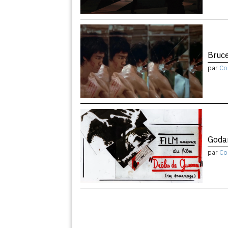
Bruce
par
Co
Godar
par
Co