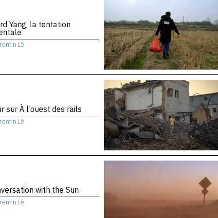
d Yang, la tentation
entale
rentin Lê
r sur À l’ouest des rails
rentin Lê
versation with the Sun
rentin Lê