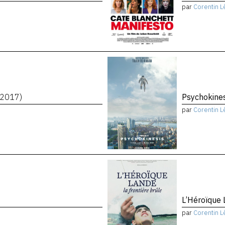
par
Corentin L
(2017)
Psychokine
par
Corentin L
L’Héroïque 
par
Corentin L