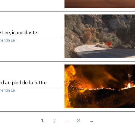
 Lee, iconoclaste
rentin Lê
d au pied de la lettre
rentin Lê
1
2
…
8
→