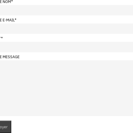
E NOM
*
E E-MAIL
*
T
*
E MESSAGE