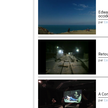
Edwar
occid
par
Co
Retou
par
Co
A Con
par
Co