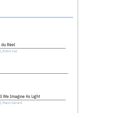
 du Réel
ê
,
Robin Vaz
ll We Imagine As Light
ê
,
Marin Gérard