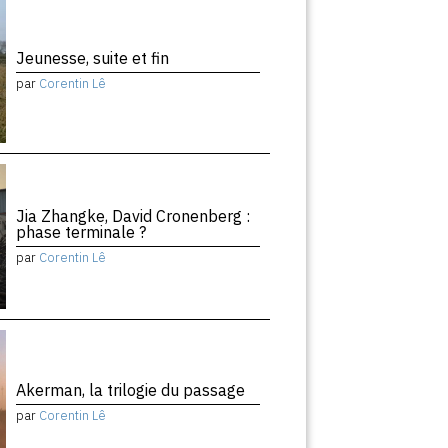
Jeunesse, suite et fin
par
Corentin Lê
Jia Zhangke, David Cronenberg :
phase terminale ?
par
Corentin Lê
Akerman, la trilogie du passage
par
Corentin Lê