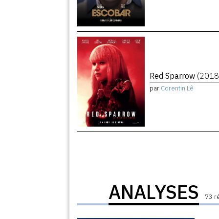
Red Sparrow
(2018
par
Corentin Lê
ANALYSES
73 r