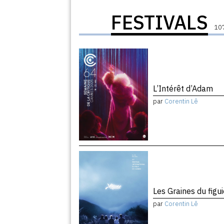
FESTIVALS
107
L’Intérêt d’Adam
par
Corentin Lê
Les Graines du figu
par
Corentin Lê