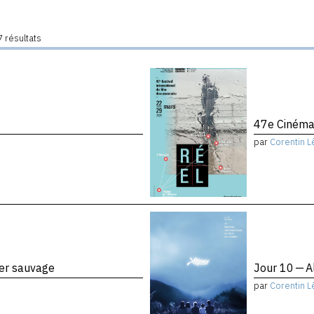
 résultats
47e Cinéma
par
Corentin L
ier sauvage
Jour 10 — A
par
Corentin L