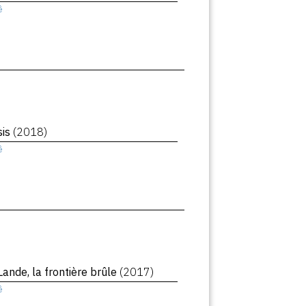
ê
sis
(2018)
ê
Lande, la frontière brûle
(2017)
ê