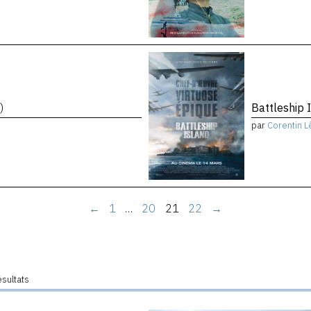
)
Battleship 
par
Corentin L
←
1
…
20
21
22
→
ésultats