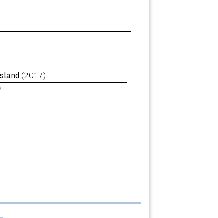
Island
(2017)
ê