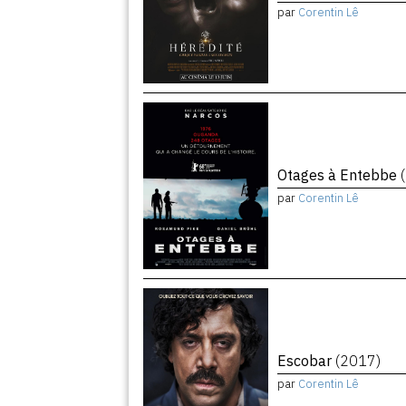
par
Corentin Lê
Otages à Entebbe
par
Corentin Lê
Escobar
(2017)
par
Corentin Lê