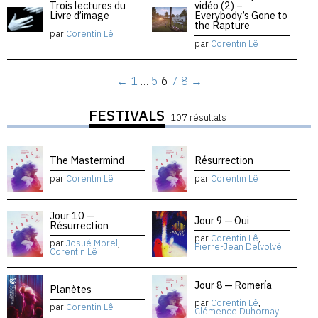
Trois lectures du
vidéo (2) –
Livre d’image
Everybody’s Gone to
the Rapture
par
Corentin Lê
par
Corentin Lê
←
1
…
5
6
7
8
→
FESTIVALS
107 résultats
The Mastermind
Résurrection
par
Corentin Lê
par
Corentin Lê
Jour 10 —
Jour 9 — Oui
Résurrection
par
Corentin Lê
,
par
Josué Morel
,
Pierre-Jean Delvolvé
Corentin Lê
Jour 8 — Romería
Planètes
par
Corentin Lê
,
par
Corentin Lê
Clémence Duhornay