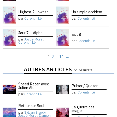
Highest 2 Lowest
Un simple accident
par
Corentin Lê
par
Corentin Lê
Jour 7 — Alpha
Exit 8
par
Josué Morel
,
par
Corentin Lê
Corentin Lê
1
2
…
11
→
AUTRES ARTICLES
51 résultats
Speed Racer, avec
Pulsar / Quasar
Julien Abadie
par
Corentin Lê
par
Corentin Lê
Retour sur Soul
La guerre des
images
par
Sylvain Blandy
,
Josué Morel
,
Damien