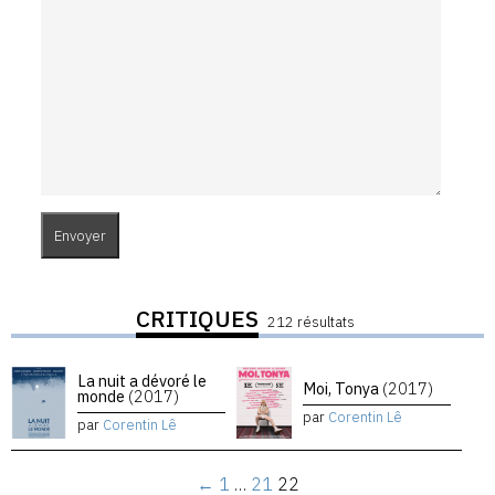
CRITIQUES
212 résultats
La nuit a dévoré le
Moi, Tonya
(2017)
monde
(2017)
par
Corentin Lê
par
Corentin Lê
←
1
…
21
22