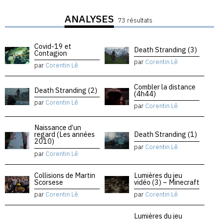
ANALYSES
73 résultats
Covid-19 et
Death Stranding (3)
Contagion
par
Corentin Lê
par
Corentin Lê
Combler la distance
Death Stranding (2)
(4h44)
par
Corentin Lê
par
Corentin Lê
Naissance d’un
regard (Les années
Death Stranding (1)
2010)
par
Corentin Lê
par
Corentin Lê
Collisions de Martin
Lumières du jeu
Scorsese
vidéo (3) – Minecraft
par
Corentin Lê
par
Corentin Lê
Lumières du jeu