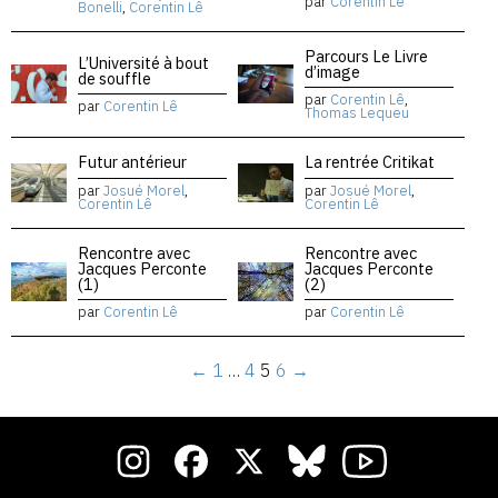
par
Corentin Lê
Bonelli
,
Corentin Lê
Parcours Le Livre
L’Université à bout
d’image
de souffle
par
Corentin Lê
,
par
Corentin Lê
Thomas Lequeu
Futur antérieur
La rentrée Critikat
par
Josué Morel
,
par
Josué Morel
,
Corentin Lê
Corentin Lê
Rencontre avec
Rencontre avec
Jacques Perconte
Jacques Perconte
(1)
(2)
par
Corentin Lê
par
Corentin Lê
←
1
…
4
5
6
→