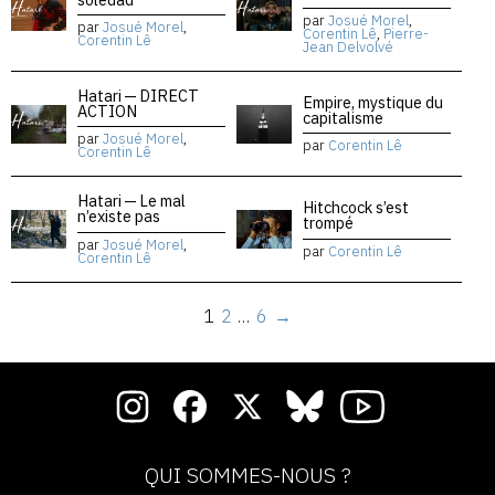
par
Josué Morel
,
par
Josué Morel
,
Corentin Lê
,
Pierre-
Corentin Lê
Jean Delvolvé
Hatari — DIRECT
Empire, mystique du
ACTION
capitalisme
par
Josué Morel
,
par
Corentin Lê
Corentin Lê
Hatari — Le mal
Hitchcock s’est
n’existe pas
trompé
par
Josué Morel
,
par
Corentin Lê
Corentin Lê
1
2
…
6
→
QUI SOMMES-NOUS ?