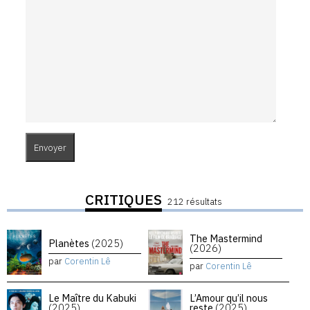
CRITIQUES
212 résultats
The Mastermind
Planètes
(2025)
(2026)
par
Corentin Lê
par
Corentin Lê
Le Maître du Kabuki
L’Amour qu’il nous
(2025)
reste
(2025)