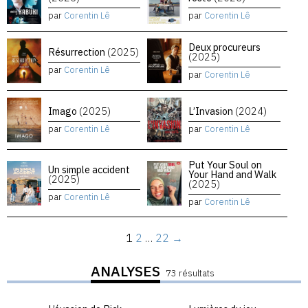
par
Corentin Lê
par
Corentin Lê
Deux procureurs
Résurrection
(2025)
(2025)
par
Corentin Lê
par
Corentin Lê
Imago
(2025)
L’Invasion
(2024)
par
Corentin Lê
par
Corentin Lê
Put Your Soul on
Un simple accident
Your Hand and Walk
(2025)
(2025)
par
Corentin Lê
par
Corentin Lê
1
2
…
22
→
ANALYSES
73 résultats