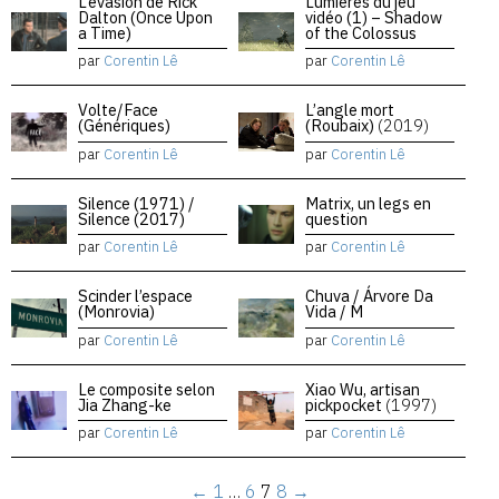
L’évasion de Rick
Lumières du jeu
Dalton (Once Upon
vidéo (1) – Shadow
a Time)
of the Colossus
par
Corentin Lê
par
Corentin Lê
Volte/Face
L’angle mort
(Génériques)
(Roubaix)
(2019)
par
Corentin Lê
par
Corentin Lê
Silence (1971) /
Matrix, un legs en
Silence (2017)
question
par
Corentin Lê
par
Corentin Lê
Scinder l’espace
Chuva / Árvore Da
(Monrovia)
Vida / M
par
Corentin Lê
par
Corentin Lê
Le composite selon
Xiao Wu, artisan
Jia Zhang-ke
pickpocket
(1997)
par
Corentin Lê
par
Corentin Lê
←
1
…
6
7
8
→