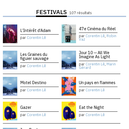
FESTIVALS
107 résultats
47e Cinéma du Réel
L’Intérêt d’Adam
par
Corentin Lê
,
Robin
par
Corentin Lê
Vaz
Jour 10 — All We
Les Graines du
Imagine As Light
figuier sauvage
par
Corentin Lê
,
Marin
par
Corentin Lê
Gérard
Motel Destino
Un pays en flammes
par
Corentin Lê
par
Corentin Lê
Gazer
Eat the Night
par
Corentin Lê
par
Corentin Lê