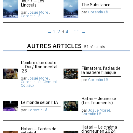
Jour 7 — Les
The Substance
Linceuls
par
Corentin Lê
par
Josué Morel
,
Corentin Lê
←
1
2
3
4
…
11
→
AUTRES ARTICLES
51 résultats
L’ombre d’un doute
— Oui / Kontinental
Filmatters, l’atlas de
’25
la matière filmique
par
Josué Morel
,
par
Corentin Lê
Corentin Lê
,
Clément
Colliaux
Hatari — Jeunesse
Le monde selon l’IA
(Les Tourments)
par
Corentin Lê
par
Josué Morel
,
Corentin Lê
Hatari — Le cinéma
Hatari — Tardes de
d’horreur en 2024
soledad