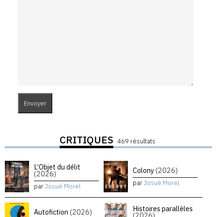
CRITIQUES
469 résultats
L’Objet du délit
Colony
(2026)
(2026)
par
Josué Morel
par
Josué Morel
Histoires parallèles
Autofiction
(2026)
(2026)