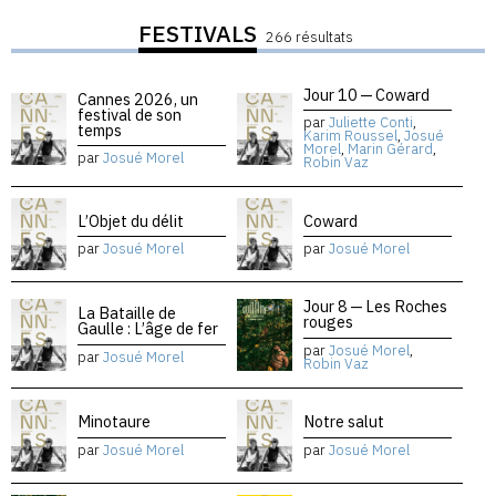
FESTIVALS
266 résultats
Jour 10 — Coward
Cannes 2026, un
festival de son
par
Juliette Conti
,
temps
Karim Roussel
,
Josué
Morel
,
Marin Gérard
,
par
Josué Morel
Robin Vaz
L’Objet du délit
Coward
par
Josué Morel
par
Josué Morel
Jour 8 — Les Roches
La Bataille de
rouges
Gaulle : L’âge de fer
par
Josué Morel
,
par
Josué Morel
Robin Vaz
Minotaure
Notre salut
par
Josué Morel
par
Josué Morel