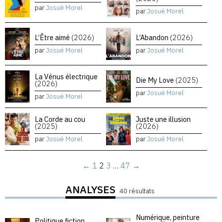
par
Josué Morel
par
Josué Morel
L’Être aimé
(2026)
L’Abandon
(2026)
par
Josué Morel
par
Josué Morel
La Vénus électrique
Die My Love
(2025)
(2026)
par
Josué Morel
par
Josué Morel
La Corde au cou
Juste une illusion
(2025)
(2026)
par
Josué Morel
par
Josué Morel
←
1
2
3
…
47
→
ANALYSES
40 résultats
Numérique, peinture
Politique fiction