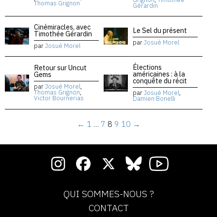
Thomas Grignon
Gérardin
Cinémiracles, avec
Le Sel du présent
Timothée Gérardin
par
Josué Morel
par
Josué Morel
Élections
Retour sur Uncut
américaines : à la
Gems
conquête du récit
par
Josué Morel
,
Thomas Grignon
,
par
Josué Morel
,
Victor Bournerias
Damien Bonelli
←
1
…
7
8
9
10
→
QUI SOMMES-NOUS ?
CONTACT