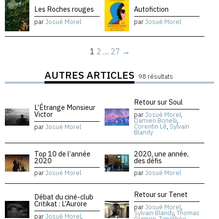
Les Roches rouges
Autofiction
par
Josué Morel
par
Josué Morel
1
2
…
27
→
AUTRES ARTICLES
98 résultats
Retour sur Soul
L’Étrange Monsieur
Victor
par
Josué Morel
,
Damien Bonelli
,
Corentin Lê
,
Sylvain
par
Josué Morel
Blandy
Top 10 de l’année
2020, une année,
2020
des défis
par
Josué Morel
par
Josué Morel
Retour sur Tenet
Débat du ciné-club
Critikat : L’Aurore
par
Josué Morel
,
Sylvain Blandy
,
Thomas
par
Josué Morel
,
Grignon
,
Timothée