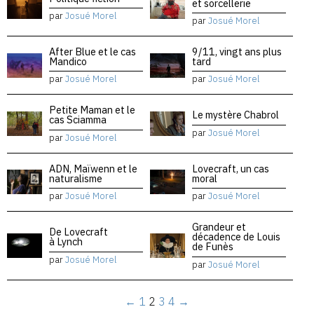
et sorcellerie
par
Josué Morel
par
Josué Morel
After Blue et le cas
9/11, vingt ans plus
Mandico
tard
par
Josué Morel
par
Josué Morel
Petite Maman et le
Le mystère Chabrol
cas Sciamma
par
Josué Morel
par
Josué Morel
ADN, Maïwenn et le
Lovecraft, un cas
naturalisme
moral
par
Josué Morel
par
Josué Morel
Grandeur et
De Lovecraft
décadence de Louis
à Lynch
de Funès
par
Josué Morel
par
Josué Morel
←
1
2
3
4
→