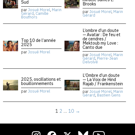
Sud
Brooks
par
Josué Morel
,
Marin
par
Josué Morel
,
Marin
Gérard
,
Camille
Gérard
Bouthors
L’ombre d’un doute
— Avatar : De feu et
de cendres /
Top 10 de l’année
Mektoub my Love :
2025
Canto due
par
Josué Morel
par
Josué Morel
,
Marin
Gérard
,
Pierre-Jean
Delvolvé
L’Ombre d’un doute
2025, oscillations et
— La Voix de Hind
bouillonnements
Rajab / Frankenstein
par
Josué Morel
par
Josué Morel
,
Marin
Gérard
,
Bastien Gens
1
2
…
10
→