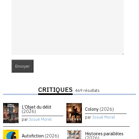
CRITIQUES
469 résultats
L’Objet du délit
Colony
(2026)
(2026)
par
Josué Morel
par
Josué Morel
Histoires parallèles
Autofiction
(2026)
(2026)