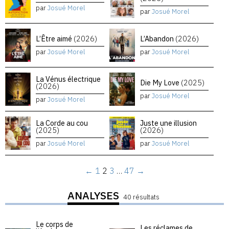
par
Josué Morel
par
Josué Morel
L’Être aimé
(2026)
L’Abandon
(2026)
par
Josué Morel
par
Josué Morel
La Vénus électrique
Die My Love
(2025)
(2026)
par
Josué Morel
par
Josué Morel
La Corde au cou
Juste une illusion
(2025)
(2026)
par
Josué Morel
par
Josué Morel
←
1
2
3
…
47
→
ANALYSES
40 résultats
Le corps de
Les réclames de