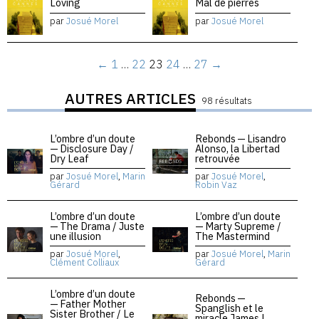
Loving
Mal de pierres
par
Josué Morel
par
Josué Morel
←
1
…
22
23
24
…
27
→
AUTRES ARTICLES
98 résultats
L’ombre d’un doute
Rebonds — Lisandro
— Disclosure Day /
Alonso, la Libertad
Dry Leaf
retrouvée
par
Josué Morel
,
Marin
par
Josué Morel
,
Gérard
Robin Vaz
L’ombre d’un doute
L’ombre d’un doute
— The Drama / Juste
— Marty Supreme /
une illusion
The Mastermind
par
Josué Morel
,
par
Josué Morel
,
Marin
Clément Colliaux
Gérard
L’ombre d’un doute
Rebonds —
— Father Mother
Spanglish et le
Sister Brother / Le
miracle James L.