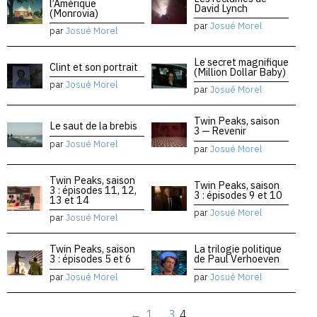
l’Amérique
David Lynch
(Monrovia)
par
Josué Morel
par
Josué Morel
Le secret magnifique
Clint et son portrait
(Million Dollar Baby)
par
Josué Morel
par
Josué Morel
Twin Peaks, saison
Le saut de la brebis
3 — Revenir
par
Josué Morel
par
Josué Morel
Twin Peaks, saison
Twin Peaks, saison
3 : épisodes 11, 12,
3 : épisodes 9 et 10
13 et 14
par
Josué Morel
par
Josué Morel
Twin Peaks, saison
La trilogie politique
3 : épisodes 5 et 6
de Paul Verhoeven
par
Josué Morel
par
Josué Morel
←
1
…
3
4