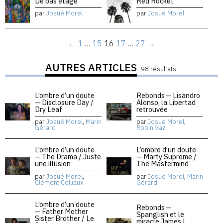
De bas étage
Red Rocket
par
Josué Morel
par
Josué Morel
←
1
…
15
16
17
…
27
→
AUTRES ARTICLES
98 résultats
L’ombre d’un doute
Rebonds — Lisandro
— Disclosure Day /
Alonso, la Libertad
Dry Leaf
retrouvée
par
Josué Morel
,
Marin
par
Josué Morel
,
Gérard
Robin Vaz
L’ombre d’un doute
L’ombre d’un doute
— The Drama / Juste
— Marty Supreme /
une illusion
The Mastermind
par
Josué Morel
,
par
Josué Morel
,
Marin
Clément Colliaux
Gérard
L’ombre d’un doute
Rebonds —
— Father Mother
Spanglish et le
Sister Brother / Le
miracle James L.