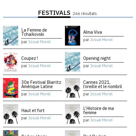
FESTIVALS
266 résultats
La Femme de
Alma Viva
Tchaïkovski
par
Josué Morel
par
Josué Morel
Coupez !
Opening night
par
Josué Morel
par
Josué Morel
30e Festival Biarritz
Cannes 2021,
Amérique Latine
l’oreille et le nombril
par
Josué Morel
par
Josué Morel
L’Histoire de ma
Haut et fort
femme
par
Josué Morel
par
Josué Morel