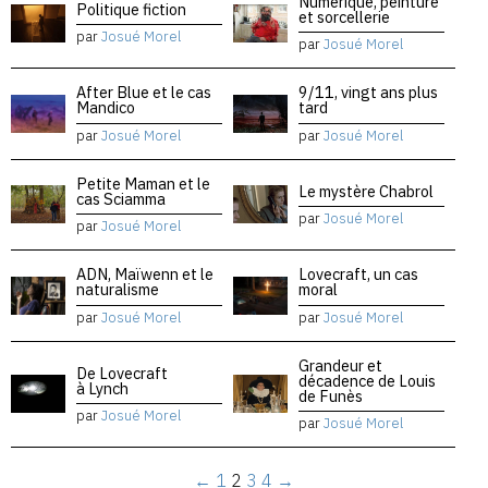
Numérique, peinture
Politique fiction
et sorcellerie
par
Josué Morel
par
Josué Morel
After Blue et le cas
9/11, vingt ans plus
Mandico
tard
par
Josué Morel
par
Josué Morel
Petite Maman et le
Le mystère Chabrol
cas Sciamma
par
Josué Morel
par
Josué Morel
ADN, Maïwenn et le
Lovecraft, un cas
naturalisme
moral
par
Josué Morel
par
Josué Morel
Grandeur et
De Lovecraft
décadence de Louis
à Lynch
de Funès
par
Josué Morel
par
Josué Morel
←
1
2
3
4
→