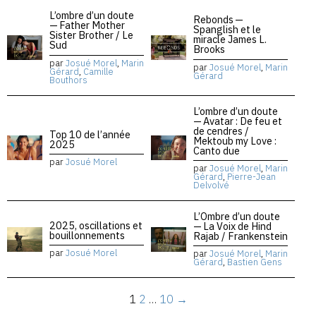
L’ombre d’un doute
Rebonds —
— Father Mother
Spanglish et le
Sister Brother / Le
miracle James L.
Sud
Brooks
par
Josué Morel
,
Marin
par
Josué Morel
,
Marin
Gérard
,
Camille
Gérard
Bouthors
L’ombre d’un doute
— Avatar : De feu et
de cendres /
Top 10 de l’année
Mektoub my Love :
2025
Canto due
par
Josué Morel
par
Josué Morel
,
Marin
Gérard
,
Pierre-Jean
Delvolvé
L’Ombre d’un doute
2025, oscillations et
— La Voix de Hind
bouillonnements
Rajab / Frankenstein
par
Josué Morel
par
Josué Morel
,
Marin
Gérard
,
Bastien Gens
1
2
…
10
→