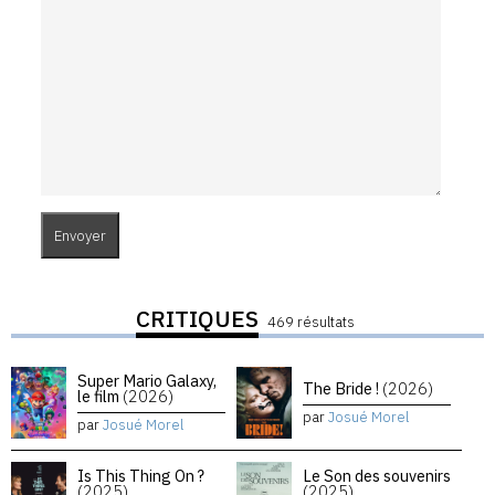
CRITIQUES
469 résultats
Super Mario Galaxy,
The Bride !
(2026)
le film
(2026)
par
Josué Morel
par
Josué Morel
Is This Thing On ?
Le Son des souvenirs
(2025)
(2025)