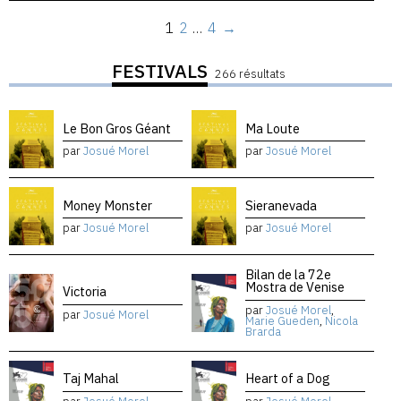
1
2
…
4
→
FESTIVALS
266 résultats
Le Bon Gros Géant
Ma Loute
par
Josué Morel
par
Josué Morel
Money Monster
Sieranevada
par
Josué Morel
par
Josué Morel
Bilan de la 72e
Mostra de Venise
Victoria
par
Josué Morel
,
par
Josué Morel
Marie Gueden
,
Nicola
Brarda
Taj Mahal
Heart of a Dog