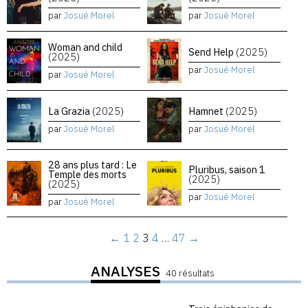
par
Josué Morel
par
Josué Morel
Woman and child
Send Help
(2025)
(2025)
par
Josué Morel
par
Josué Morel
La Grazia
(2025)
Hamnet
(2025)
par
Josué Morel
par
Josué Morel
28 ans plus tard : Le
Pluribus, saison 1
Temple des morts
(2025)
(2025)
par
Josué Morel
par
Josué Morel
←
1
2
3
4
…
47
→
ANALYSES
40 résultats