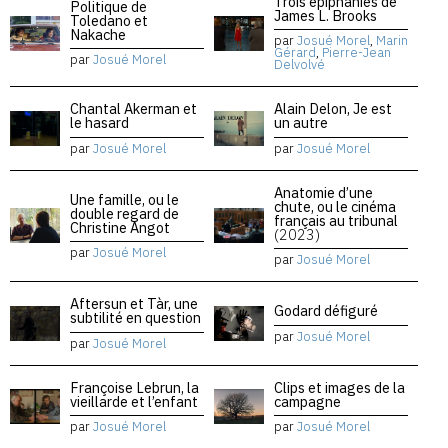
Trois épiphanies de
Politique de
James L. Brooks
Toledano et
Nakache
par
Josué Morel
,
Marin
Gérard
,
Pierre-Jean
par
Josué Morel
Delvolvé
Chantal Akerman et
Alain Delon, Je est
le hasard
un autre
par
Josué Morel
par
Josué Morel
Anatomie d’une
Une famille, ou le
chute, ou le cinéma
double regard de
français au tribunal
Christine Angot
(2023)
par
Josué Morel
par
Josué Morel
Aftersun et Tàr, une
Godard défiguré
subtilité en question
par
Josué Morel
par
Josué Morel
Françoise Lebrun, la
Clips et images de la
vieillarde et l’enfant
campagne
par
Josué Morel
par
Josué Morel