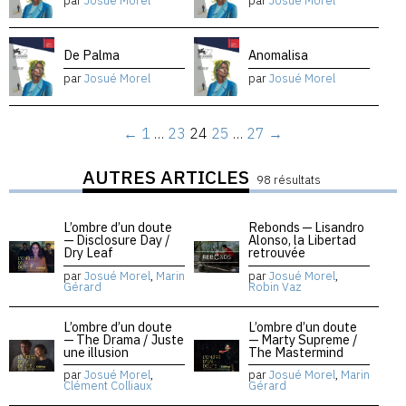
par
Josué Morel
par
Josué Morel
De Palma
Anomalisa
par
Josué Morel
par
Josué Morel
←
1
…
23
24
25
…
27
→
AUTRES ARTICLES
98 résultats
L’ombre d’un doute
Rebonds — Lisandro
— Disclosure Day /
Alonso, la Libertad
Dry Leaf
retrouvée
par
Josué Morel
,
Marin
par
Josué Morel
,
Gérard
Robin Vaz
L’ombre d’un doute
L’ombre d’un doute
— The Drama / Juste
— Marty Supreme /
une illusion
The Mastermind
par
Josué Morel
,
par
Josué Morel
,
Marin
Clément Colliaux
Gérard