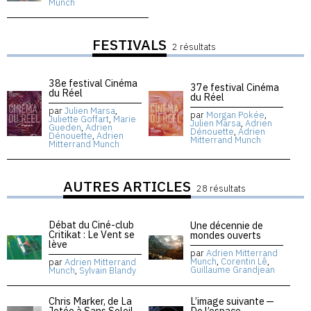
Munch
FESTIVALS
2 résultats
38e festival Cinéma
37e festival Cinéma
du Réel
du Réel
par
Julien Marsa
,
par
Morgan Pokée
,
Juliette Goffart
,
Marie
Julien Marsa
,
Adrien
Gueden
,
Adrien
Dénouette
,
Adrien
Dénouette
,
Adrien
Mitterrand Munch
Mitterrand Munch
AUTRES ARTICLES
28 résultats
Débat du Ciné-club
Une décennie de
Critikat : Le Vent se
mondes ouverts
lève
par
Adrien Mitterrand
Munch
,
Corentin Lê
,
par
Adrien Mitterrand
Guillaume Grandjean
Munch
,
Sylvain Blandy
Chris Marker, de La
L’image suivante —
Jetée à Sans Soleil
De l’espace