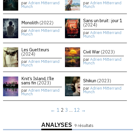
par
Adrien Mitterrand
par
Adrien Mitterrand
Munch
Munch
Sans un bruit : jour 1
Monolith
(2022)
(2024)
par
Adrien Mitterrand
par
Adrien Mitterrand
Munch
Munch
Les Guetteurs
Civil War
(2023)
(2024)
par
Adrien Mitterrand
par
Adrien Mitterrand
Munch
Munch
Knit’s Island, l’île
Shikun
(2023)
sans fin
(2023)
par
Adrien Mitterrand
par
Adrien Mitterrand
Munch
Munch
←
1
2
3
…
12
→
ANALYSES
9 résultats