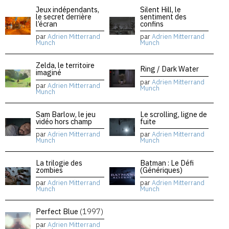
Jeux indépendants,
Silent Hill, le
le secret derrière
sentiment des
l’écran
confins
par
Adrien Mitterrand
par
Adrien Mitterrand
Munch
Munch
Zelda, le territoire
Ring / Dark Water
imaginé
par
Adrien Mitterrand
par
Adrien Mitterrand
Munch
Munch
Sam Barlow, le jeu
Le scrolling, ligne de
vidéo hors champ
fuite
par
Adrien Mitterrand
par
Adrien Mitterrand
Munch
Munch
La trilogie des
Batman : Le Défi
zombies
(Génériques)
par
Adrien Mitterrand
par
Adrien Mitterrand
Munch
Munch
Perfect Blue
(1997)
par
Adrien Mitterrand