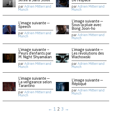
par
Adrien Mitterrand
par
Adrien Mitterrand
Munch
Munch
L’image suivante —
L’image suivante —
Sous la pluie avec
Speech
Bong Joon-ho
par
Adrien Mitterrand
par
Adrien Mitterrand
Munch
Munch
L’image suivante –
L’image suivante —
Peurs d’enfants par
Les révolutions des
M. Night Shyamalan
Wachowski
par
Adrien Mitterrand
par
Adrien Mitterrand
Munch
Munch
L’image suivante —
L’image suivante —
La vengeance selon
Répliqué
Tarantino
par
Adrien Mitterrand
par
Adrien Mitterrand
Munch
Munch
←
1
2
3
→