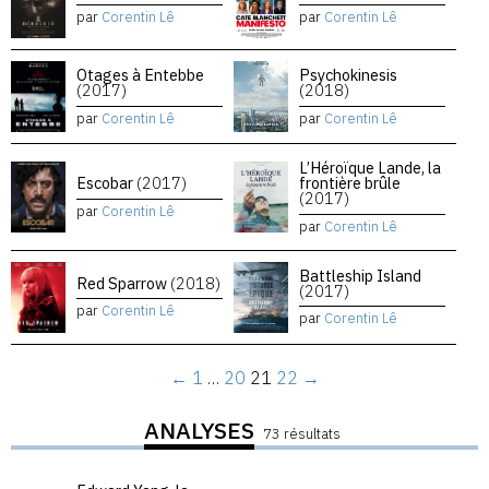
par
Corentin Lê
par
Corentin Lê
Otages à Entebbe
Psychokinesis
(2017)
(2018)
par
Corentin Lê
par
Corentin Lê
L’Héroïque Lande, la
Escobar
(2017)
frontière brûle
(2017)
par
Corentin Lê
par
Corentin Lê
Battleship Island
Red Sparrow
(2018)
(2017)
par
Corentin Lê
par
Corentin Lê
←
1
…
20
21
22
→
ANALYSES
73 résultats