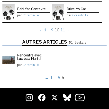
Babi Yar. Contexte
Drive My Car
par
Corentin Lê
par
Corentin Lê
←
1
…
9
10
11
→
AUTRES ARTICLES
51 résultats
Rencontre avec
Lucrecia Martel
par
Corentin Lê
←
1
…
5
6