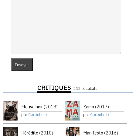
CRITIQUES
212 résultats
Fleuve noir
(2018)
Zama
(2017)
par
Corentin Lê
par
Corentin Lê
Hérédité
(2018)
Manifesto
(2016)