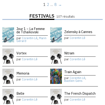
1
2
…
8
→
FESTIVALS
107 résultats
Jour 1 – La Femme
Zelensky à Cannes
de Tchaïkovski
par
Corentin Lê
par
Corentin Lê
,
Marin
Gérard
Vortex
Nitram
par
Corentin Lê
par
Corentin Lê
Train Again
Memoria
par
Corentin Lê
,
par
Corentin Lê
Bastien Gens
Belle
The French Dispatch
par
Corentin Lê
par
Corentin Lê