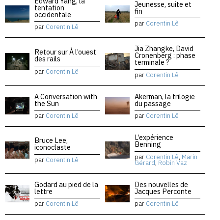
Edward Yang, la
Jeunesse, suite et
tentation
fin
occidentale
par
Corentin Lê
par
Corentin Lê
Jia Zhangke, David
Retour sur À l’ouest
Cronenberg : phase
des rails
terminale ?
par
Corentin Lê
par
Corentin Lê
A Conversation with
Akerman, la trilogie
the Sun
du passage
par
Corentin Lê
par
Corentin Lê
L’expérience
Bruce Lee,
Benning
iconoclaste
par
Corentin Lê
,
Marin
par
Corentin Lê
Gérard
,
Robin Vaz
Godard au pied de la
Des nouvelles de
lettre
Jacques Perconte
par
Corentin Lê
par
Corentin Lê