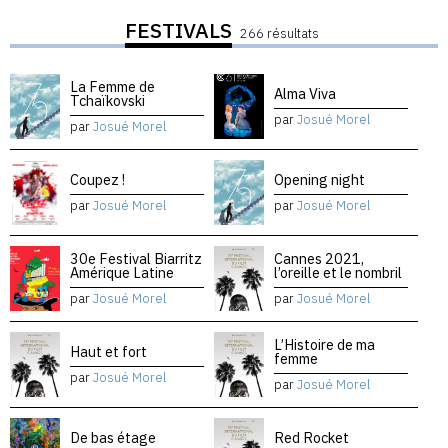
FESTIVALS
266 résultats
La Femme de
Alma Viva
Tchaïkovski
par
Josué Morel
par
Josué Morel
Coupez !
Opening night
par
Josué Morel
par
Josué Morel
30e Festival Biarritz
Cannes 2021,
Amérique Latine
l’oreille et le nombril
par
Josué Morel
par
Josué Morel
L’Histoire de ma
Haut et fort
femme
par
Josué Morel
par
Josué Morel
De bas étage
Red Rocket