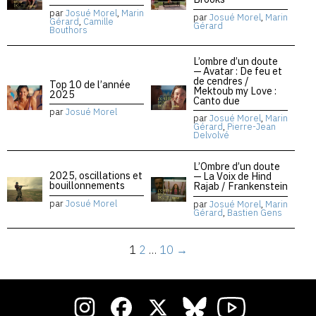
par
Josué Morel
,
Marin
par
Josué Morel
,
Marin
Gérard
,
Camille
Gérard
Bouthors
L’ombre d’un doute
— Avatar : De feu et
de cendres /
Top 10 de l’année
Mektoub my Love :
2025
Canto due
par
Josué Morel
par
Josué Morel
,
Marin
Gérard
,
Pierre-Jean
Delvolvé
L’Ombre d’un doute
2025, oscillations et
— La Voix de Hind
bouillonnements
Rajab / Frankenstein
par
Josué Morel
par
Josué Morel
,
Marin
Gérard
,
Bastien Gens
1
2
…
10
→