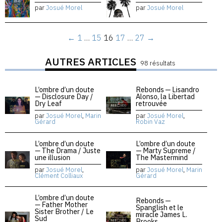
par
Josué Morel
par
Josué Morel
←
1
…
15
16
17
…
27
→
AUTRES ARTICLES
98 résultats
L’ombre d’un doute
Rebonds — Lisandro
— Disclosure Day /
Alonso, la Libertad
Dry Leaf
retrouvée
par
Josué Morel
,
Marin
par
Josué Morel
,
Gérard
Robin Vaz
L’ombre d’un doute
L’ombre d’un doute
— The Drama / Juste
— Marty Supreme /
une illusion
The Mastermind
par
Josué Morel
,
par
Josué Morel
,
Marin
Clément Colliaux
Gérard
L’ombre d’un doute
Rebonds —
— Father Mother
Spanglish et le
Sister Brother / Le
miracle James L.
Sud
Brooks