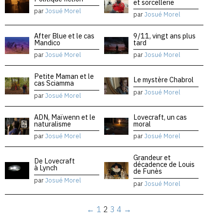
et sorcellerie
par
Josué Morel
par
Josué Morel
After Blue et le cas
9/11, vingt ans plus
Mandico
tard
par
Josué Morel
par
Josué Morel
Petite Maman et le
Le mystère Chabrol
cas Sciamma
par
Josué Morel
par
Josué Morel
ADN, Maïwenn et le
Lovecraft, un cas
naturalisme
moral
par
Josué Morel
par
Josué Morel
Grandeur et
De Lovecraft
décadence de Louis
à Lynch
de Funès
par
Josué Morel
par
Josué Morel
←
1
2
3
4
→