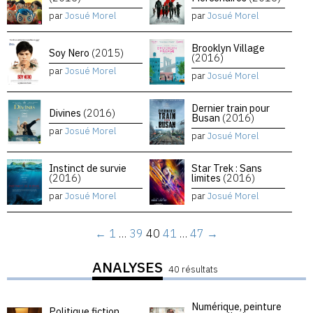
par
Josué Morel
par
Josué Morel
Brooklyn Village
Soy Nero
(2015)
(2016)
par
Josué Morel
par
Josué Morel
Dernier train pour
Divines
(2016)
Busan
(2016)
par
Josué Morel
par
Josué Morel
Instinct de survie
Star Trek : Sans
(2016)
limites
(2016)
par
Josué Morel
par
Josué Morel
←
1
…
39
40
41
…
47
→
ANALYSES
40 résultats
Numérique, peinture
Politique fiction