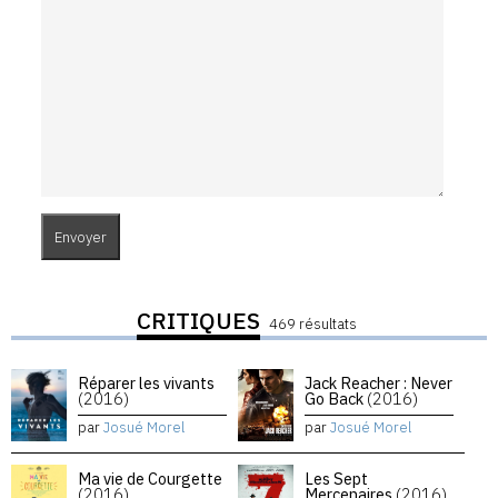
CRITIQUES
469 résultats
Réparer les vivants
Jack Reacher : Never
(2016)
Go Back
(2016)
par
Josué Morel
par
Josué Morel
Ma vie de Courgette
Les Sept
(2016)
Mercenaires
(2016)