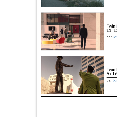
Twin 
11, 1
par
Jo
Twin 
5 et 
par
Jo