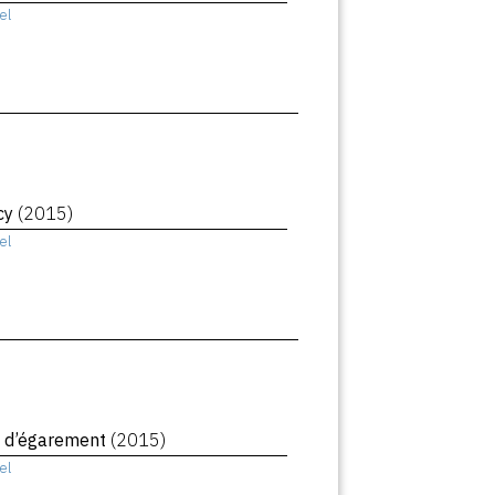
el
cy
(2015)
el
 d’égarement
(2015)
el