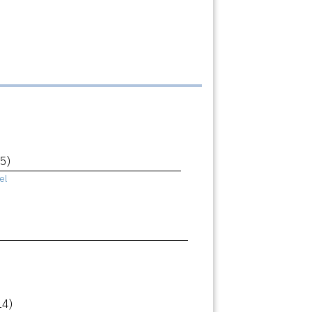
5)
el
14)