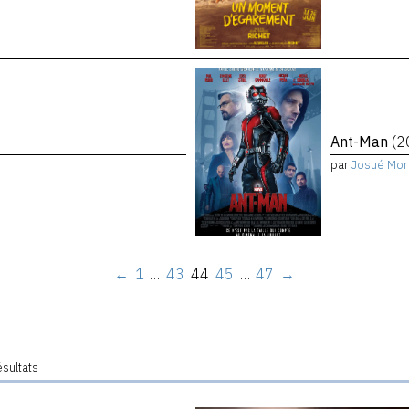
Ant-Man
(2
par
Josué Mor
←
1
…
43
44
45
…
47
→
ésultats