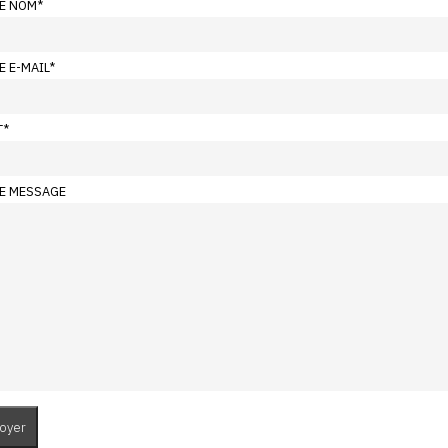
E NOM
*
E E-MAIL
*
T
*
E MESSAGE