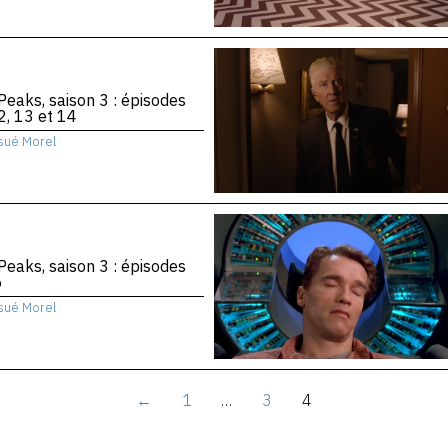
Peaks, saison 3 : épisodes
2, 13 et 14
sué Morel
Peaks, saison 3 : épisodes
6
sué Morel
←
1
…
3
4