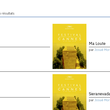
 résultats
Ma Loute
par
Josué Mor
Sieranevad
par
Josué Mor