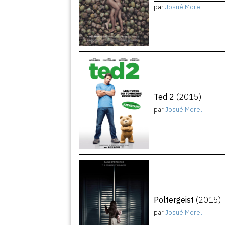
par
Josué Morel
Ted 2
(2015)
par
Josué Morel
Poltergeist
(2015)
par
Josué Morel