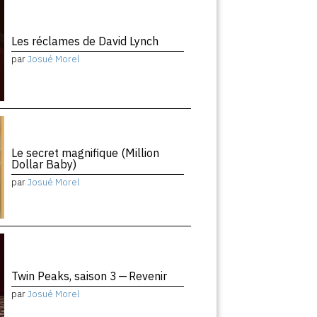
Les réclames de David Lynch
par
Josué Morel
Le secret magnifique (Million
Dollar Baby)
par
Josué Morel
Twin Peaks, saison 3 — Revenir
par
Josué Morel