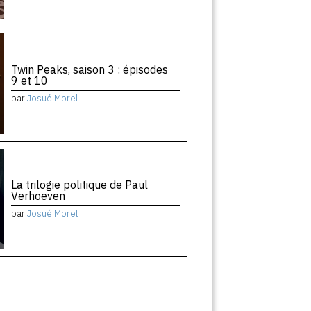
Twin Peaks, saison 3 : épisodes
9 et 10
par
Josué Morel
La trilogie politique de Paul
Verhoeven
par
Josué Morel