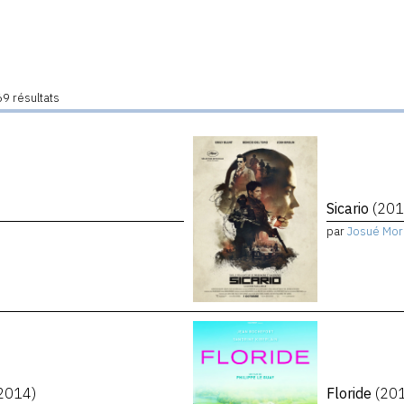
9 résultats
Sicario
(201
par
Josué Mor
2014)
Floride
(20