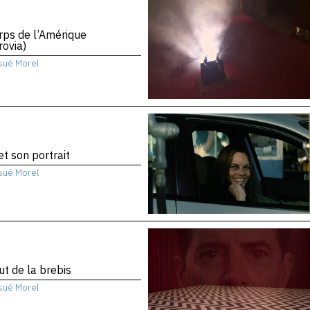
rps de l’Amérique
ovia)
sué Morel
 et son portrait
sué Morel
ut de la brebis
sué Morel