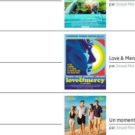
par
Josué Mor
Love & Mer
par
Josué Mor
Un moment
par
Josué Mor