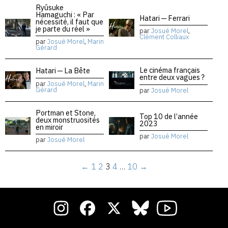
Ryūsuke
Hamaguchi : « Par
Hatari — Ferrari
nécessité, il faut que
je parte du réel »
par
Josué Morel
,
Clément Colliaux
par
Josué Morel
,
Marin
Gérard
Le cinéma français
Hatari — La Bête
entre deux vagues ?
par
Josué Morel
,
Marin
Gérard
par
Josué Morel
Portman et Stone,
Top 10 de l’année
deux monstruosités
2023
en miroir
par
Josué Morel
par
Josué Morel
←
1
2
3
4
…
10
→