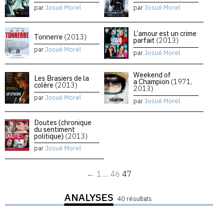
par
Josué Morel
par
Josué Morel
L’amour est un crime
Tonnerre
(2013)
parfait
(2013)
par
Josué Morel
par
Josué Morel
Weekend of
Les Brasiers de la
a Champion
(1971,
colère
(2013)
2013)
par
Josué Morel
par
Josué Morel
Doutes (chronique
du sentiment
politique)
(2013)
par
Josué Morel
←
1
…
46
47
ANALYSES
40 résultats