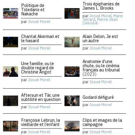
Trois épiphanies de
Politique de
James L. Brooks
Toledano et
Nakache
par
Josué Morel
,
Marin
Gérard
,
Pierre-Jean
par
Josué Morel
Delvolvé
Chantal Akerman et
Alain Delon, Je est
le hasard
un autre
par
Josué Morel
par
Josué Morel
Anatomie d’une
Une famille, ou le
chute, ou le cinéma
double regard de
français au tribunal
Christine Angot
(2023)
par
Josué Morel
par
Josué Morel
Aftersun et Tàr, une
Godard défiguré
subtilité en question
par
Josué Morel
par
Josué Morel
Françoise Lebrun, la
Clips et images de la
vieillarde et l’enfant
campagne
par
Josué Morel
par
Josué Morel