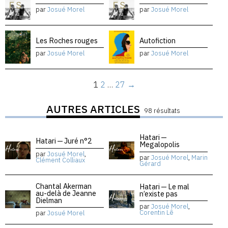
par
Josué Morel
par
Josué Morel
Les Roches rouges
Autofiction
par
Josué Morel
par
Josué Morel
1
2
…
27
→
AUTRES ARTICLES
98 résultats
Hatari —
Hatari — Juré n°2
Megalopolis
par
Josué Morel
,
par
Josué Morel
,
Marin
Clément Colliaux
Gérard
Chantal Akerman
Hatari — Le mal
au-delà de Jeanne
n’existe pas
Dielman
par
Josué Morel
,
Corentin Lê
par
Josué Morel