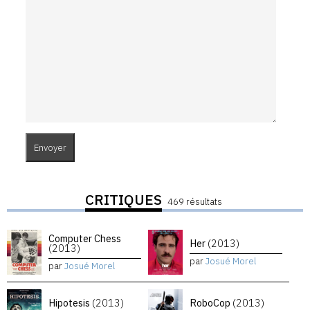
CRITIQUES
469 résultats
Computer Chess
Her
(2013)
(2013)
par
Josué Morel
par
Josué Morel
Hipotesis
(2013)
RoboCop
(2013)