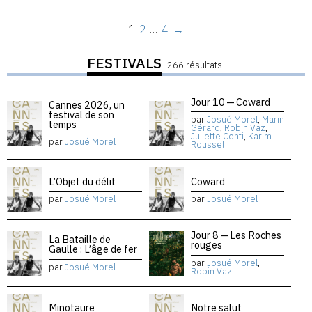
1
2
…
4
→
FESTIVALS
266 résultats
Jour 10 — Coward
Cannes 2026, un
festival de son
par
Josué Morel
,
Marin
temps
Gérard
,
Robin Vaz
,
Juliette Conti
,
Karim
par
Josué Morel
Roussel
L’Objet du délit
Coward
par
Josué Morel
par
Josué Morel
Jour 8 — Les Roches
La Bataille de
rouges
Gaulle : L’âge de fer
par
Josué Morel
,
par
Josué Morel
Robin Vaz
Minotaure
Notre salut