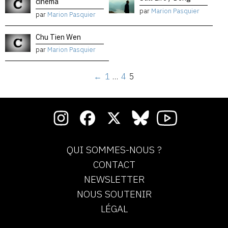
cinéma
par
Marion Pasquier
par
Marion Pasquier
Chu Tien Wen
par
Marion Pasquier
←
1
…
4
5
QUI SOMMES-NOUS ?
CONTACT
NEWSLETTER
NOUS SOUTENIR
LÉGAL