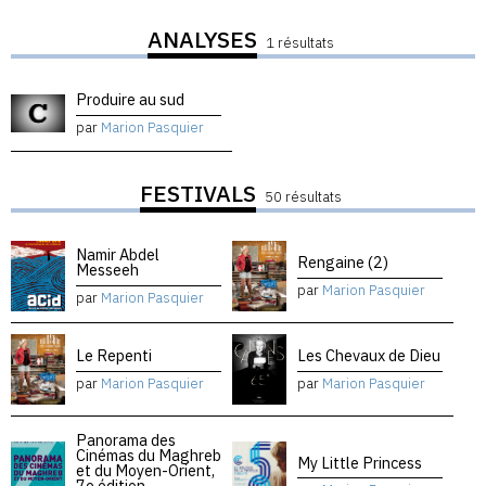
ANALYSES
1 résultats
Produire au sud
par
Marion Pasquier
FESTIVALS
50 résultats
Namir Abdel
Rengaine (2)
Messeeh
par
Marion Pasquier
par
Marion Pasquier
Le Repenti
Les Chevaux de Dieu
par
Marion Pasquier
par
Marion Pasquier
Panorama des
Cinémas du Maghreb
My Little Princess
et du Moyen-Orient,
7e édition