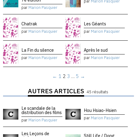
par
Marion Pasquier
par
Marion Pasquier
Chatrak
Les Géants
par
Marion Pasquier
par
Marion Pasquier
La Fin du silence
Après le sud
par
Marion Pasquier
par
Marion Pasquier
←
1
2
3
…
5
→
AUTRES ARTICLES
45 résultats
Le scandale de la
Hou Hsiao-Hsien
distribution des films
par
Marion Pasquier
par
Marion Pasquier
Les Leçons de
Still Life / Dong