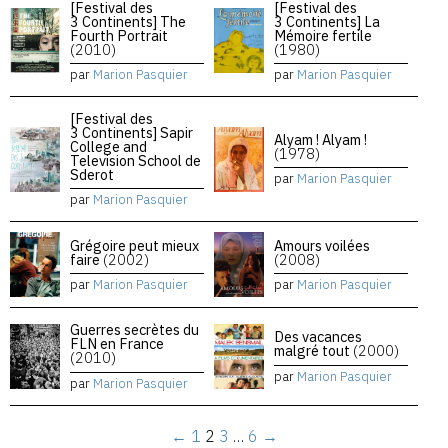
[Festival des
[Festival des
3 Continents] The
3 Continents] La
Fourth Portrait
Mémoire fertile
(2010)
(1980)
par
Marion Pasquier
par
Marion Pasquier
[Festival des
3 Continents] Sapir
Alyam ! Alyam !
College and
(1978)
Television School de
Sderot
par
Marion Pasquier
par
Marion Pasquier
Grégoire peut mieux
Amours voilées
faire
(2002)
(2008)
par
Marion Pasquier
par
Marion Pasquier
Guerres secrètes du
Des vacances
FLN en France
malgré tout
(2000)
(2010)
par
Marion Pasquier
par
Marion Pasquier
←
1
2
3
…
6
→