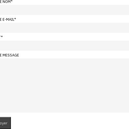
E NOM
*
E E-MAIL
*
T
*
E MESSAGE