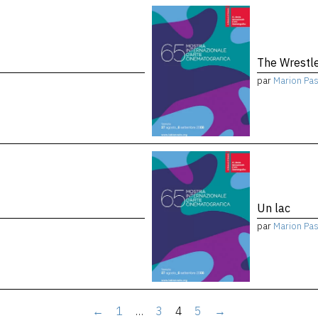
The Wrestl
par
Marion Pa
Un lac
par
Marion Pa
←
1
…
3
4
5
→