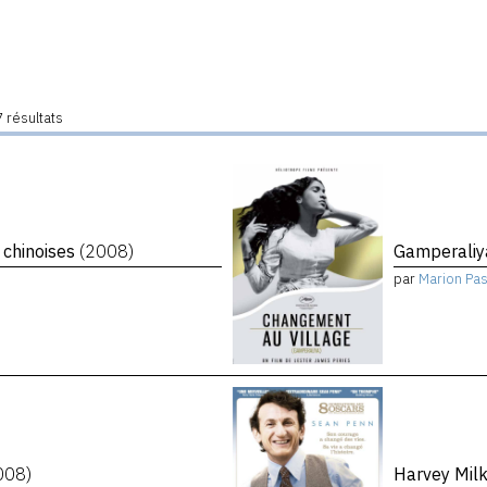
 résultats
 chinoises
(2008)
Gamperaliy
par
Marion Pa
008)
Harvey Mil