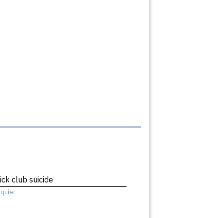
ick club suicide
squier