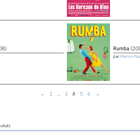
08)
Rumba
(20
par
Marion Pa
←
1
…
3
4
5
6
→
sultats