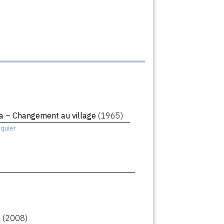
a – Changement au village
(1965)
squier
k
(2008)