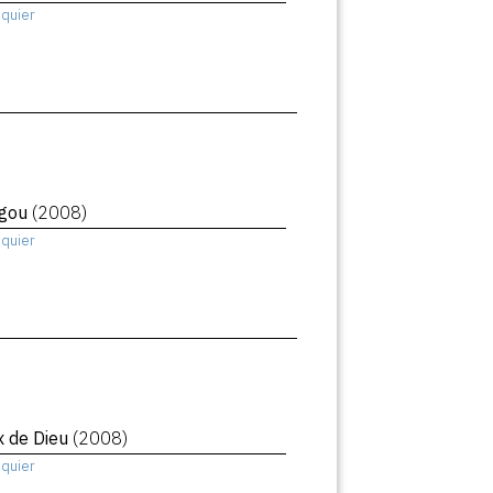
squier
igou
(2008)
squier
x de Dieu
(2008)
squier