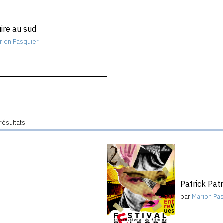
ire au sud
rion Pasquier
résultats
Patrick Patr
par
Marion Pa