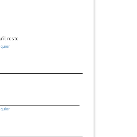
’il reste
squier
squier