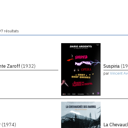
7 résultats
mte Zaroff
(1932)
Suspiria
(19
par
Vincent Av
r
(1974)
La Chevauc