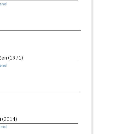
enel
 Zen
(1971)
enel
i
(2014)
enel