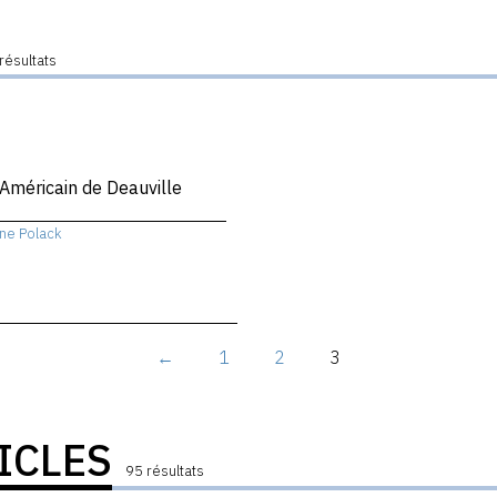
résultats
 Américain de Deauville
ne Polack
←
1
2
3
ICLES
95 résultats