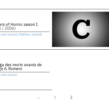
rs of Horror, saison 1
5 / 2006)
ncent Avenel
,
Matthieu Santelli
ga des morts vivants de
ge A. Romero
ncent Avenel
←
1
2