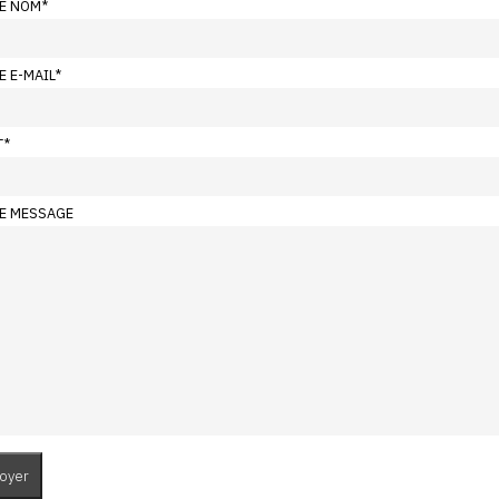
E NOM
*
E E-MAIL
*
T
*
E MESSAGE