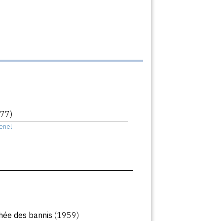
77)
enel
hée des bannis
(1959)