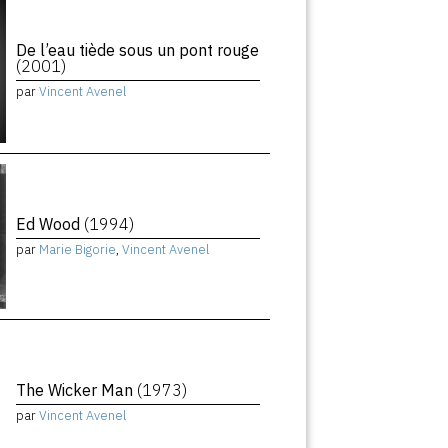
De l’eau tiède sous un pont rouge
(2001)
par
Vincent Avenel
Ed Wood
(1994)
par
Marie Bigorie
,
Vincent Avenel
The Wicker Man
(1973)
par
Vincent Avenel