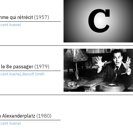
me qui rétrécit
(1957)
ncent Avenel
, le 8e passager
(1979)
ncent Avenel
,
Benoît Smith
n Alexanderplatz
(1980)
ncent Avenel