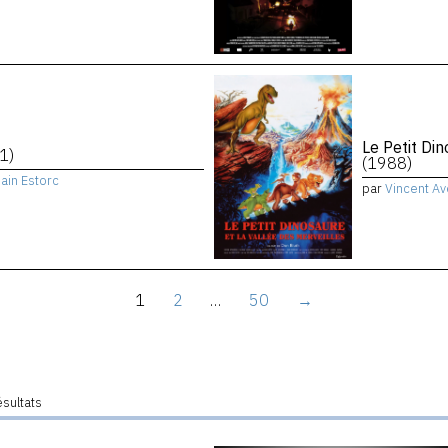
Le Petit Di
1)
(1988)
ain Estorc
par
Vincent Av
1
2
…
50
→
ésultats