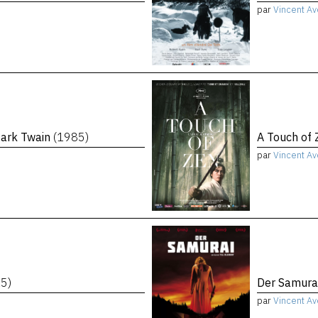
par
Vincent Av
Mark Twain
(1985)
A Touch of
par
Vincent Av
5)
Der Samura
par
Vincent Av