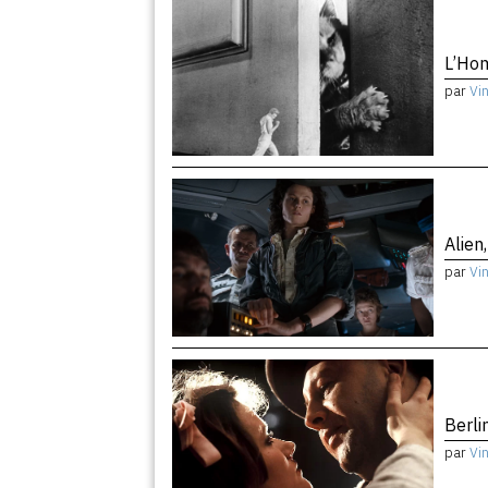
L’Hom
par
Vi
Alien
par
Vi
Berli
par
Vi