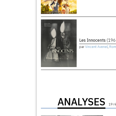
Les Innocents
(196
par
Vincent Avenel
,
Rom
ANALYSES
19 r