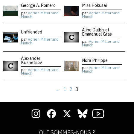
George A. Romero
Miss Hokusai
par
Adrien Mitterrand
par
Adrien Mitterrand
Munch
Munch
Aline Dalbis et
Unfriended
Emmanuel Gras
par
Adrien Mitterrand
par
Adrien Mitterrand
Munch
Munch
Alexander
Nora Philippe
Kuznetsov
par
Adrien Mitterrand
par
Adrien Mitterrand
Munch
Munch
←
1
2
3
QUI SOMMES-NOUS ?