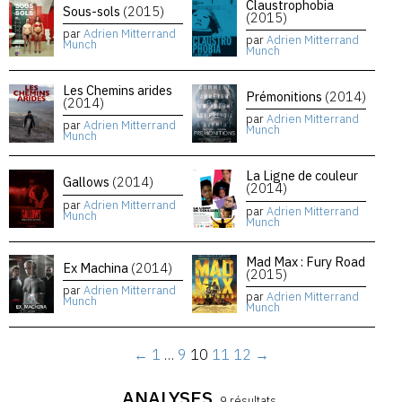
Claustrophobia
Sous-sols
(2015)
(2015)
par
Adrien Mitterrand
par
Adrien Mitterrand
Munch
Munch
Les Chemins arides
Prémonitions
(2014)
(2014)
par
Adrien Mitterrand
par
Adrien Mitterrand
Munch
Munch
La Ligne de couleur
Gallows
(2014)
(2014)
par
Adrien Mitterrand
par
Adrien Mitterrand
Munch
Munch
Mad Max : Fury Road
Ex Machina
(2014)
(2015)
par
Adrien Mitterrand
par
Adrien Mitterrand
Munch
Munch
←
1
…
9
10
11
12
→
ANALYSES
9 résultats