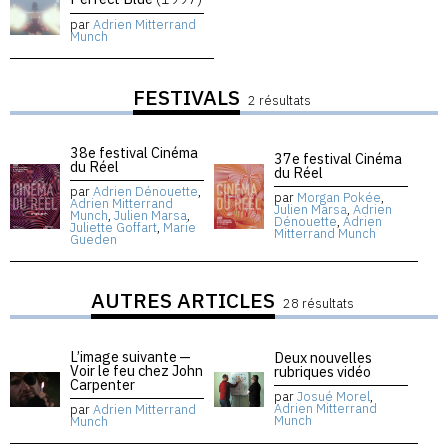
par
Adrien Mitterrand
Munch
FESTIVALS
2 résultats
38e festival Cinéma
37e festival Cinéma
du Réel
du Réel
par
Adrien Dénouette
,
par
Morgan Pokée
,
Adrien Mitterrand
Julien Marsa
,
Adrien
Munch
,
Julien Marsa
,
Dénouette
,
Adrien
Juliette Goffart
,
Marie
Mitterrand Munch
Gueden
AUTRES ARTICLES
28 résultats
L’image suivante —
Deux nouvelles
Voir le feu chez John
rubriques vidéo
Carpenter
par
Josué Morel
,
Adrien Mitterrand
par
Adrien Mitterrand
Munch
Munch