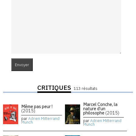
CRITIQUES
113 résultats
Marcel Conche, la
Même pas peur !
nature d’un
(2015)
philosophe
(2015)
par
Adrien Mitterrand
par
Adrien Mitterrand
Munch
Munch