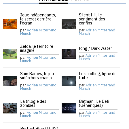
Jeux indépendants,
Silent Hill, le
le secret derrière
sentiment des
l’écran
confins
par
Adrien Mitterrand
par
Adrien Mitterrand
Munch
Munch
Zelda, le territoire
Ring / Dark Water
imaginé
par
Adrien Mitterrand
par
Adrien Mitterrand
Munch
Munch
Sam Barlow, le jeu
Le scrolling, ligne de
vidéo hors champ
fuite
par
Adrien Mitterrand
par
Adrien Mitterrand
Munch
Munch
La trilogie des
Batman : Le Défi
zombies
(Génériques)
par
Adrien Mitterrand
par
Adrien Mitterrand
Munch
Munch
Perfect Blue
(1997)