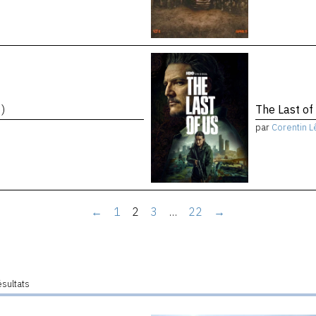
)
The Last of
par
Corentin L
←
1
2
3
…
22
→
ésultats