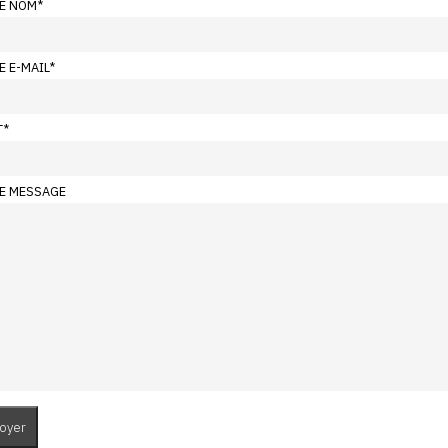
E NOM
*
E E-MAIL
*
T
*
E MESSAGE