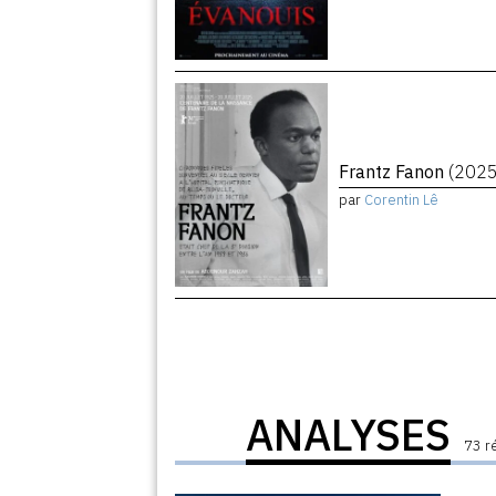
Frantz Fanon
(2025
par
Corentin Lê
ANALYSES
73 r