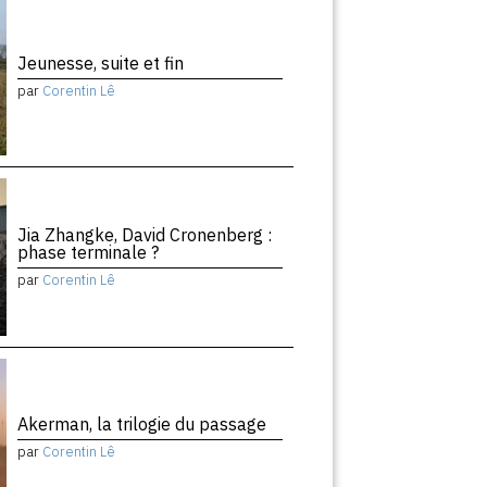
Jeunesse, suite et fin
par
Corentin Lê
Jia Zhangke, David Cronenberg :
phase terminale ?
par
Corentin Lê
Akerman, la trilogie du passage
par
Corentin Lê