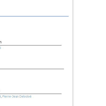
n
ê
i
ê
,
Pierre-Jean Delvolvé