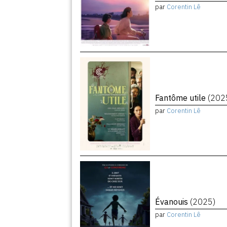
par
Corentin Lê
Fantôme utile
(202
par
Corentin Lê
Évanouis
(2025)
par
Corentin Lê