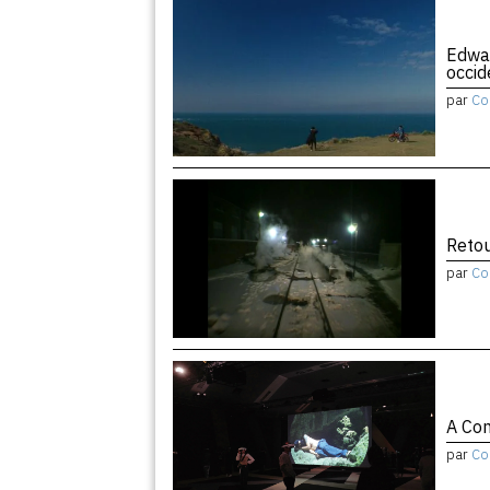
Edwar
occid
par
Co
Retou
par
Co
A Con
par
Co