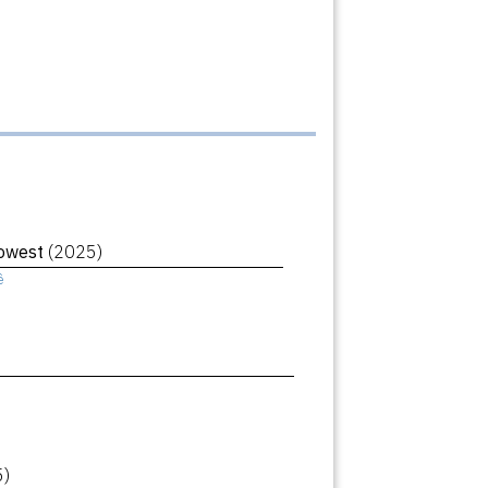
Lowest
(2025)
ê
5)