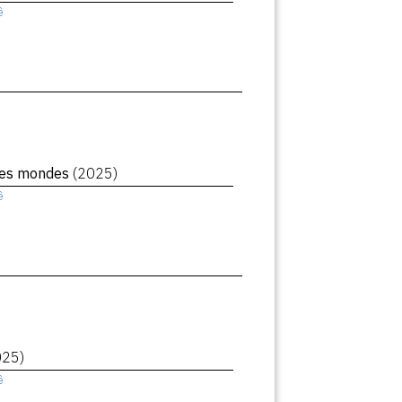
ê
des mondes
(2025)
ê
025)
ê