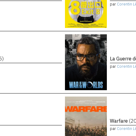
par
Corentin L
5)
La Guerre 
par
Corentin L
Warfare
(2
par
Corentin L