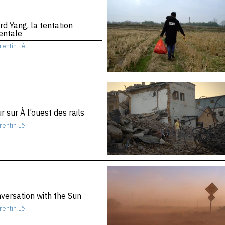
d Yang, la tentation
entale
rentin Lê
r sur À l’ouest des rails
rentin Lê
versation with the Sun
rentin Lê