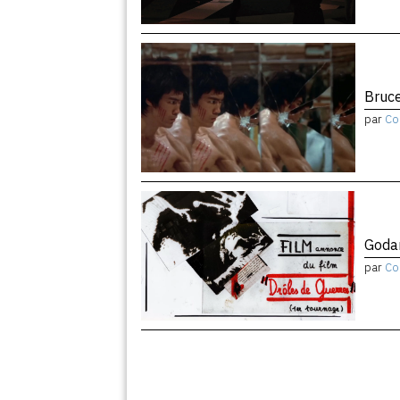
Bruce
par
Co
Godar
par
Co