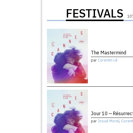
FESTIVALS
107
The Mastermind
par
Corentin Lê
Jour 10 — Résurrec
par
Josué Morel
,
Corent