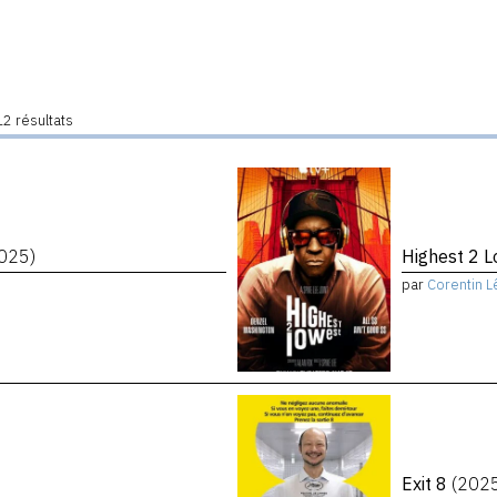
2 résultats
025)
Highest 2 
par
Corentin L
Exit 8
(202