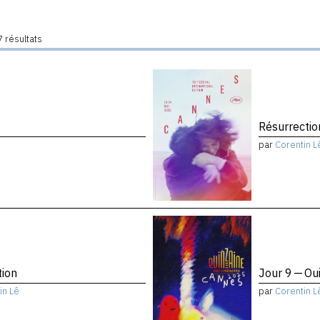
 résultats
Résurrectio
par
Corentin L
tion
Jour 9 — Ou
in Lê
par
Corentin L