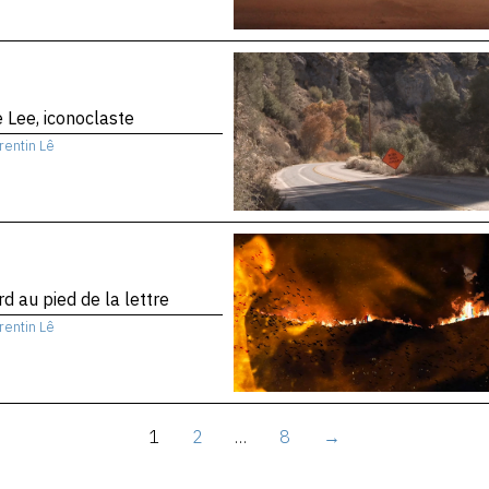
 Lee, iconoclaste
rentin Lê
d au pied de la lettre
rentin Lê
1
2
…
8
→