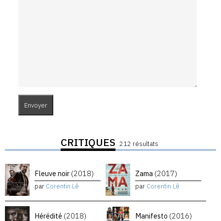
CRITIQUES
212 résultats
Fleuve noir
(2018)
Zama
(2017)
par
Corentin Lê
par
Corentin Lê
Hérédité
(2018)
Manifesto
(2016)