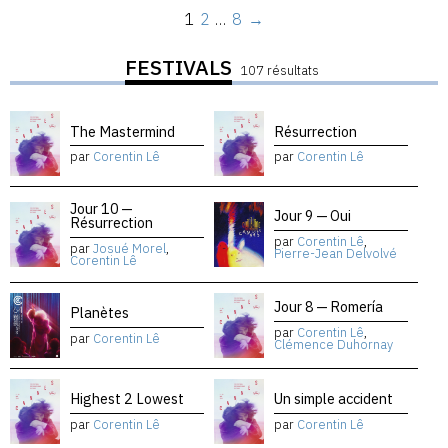
1
2
…
8
→
FESTIVALS
107 résultats
The Mastermind
Résurrection
par
Corentin Lê
par
Corentin Lê
Jour 10 —
Jour 9 — Oui
Résurrection
par
Corentin Lê
,
par
Josué Morel
,
Pierre-Jean Delvolvé
Corentin Lê
Jour 8 — Romería
Planètes
par
Corentin Lê
,
par
Corentin Lê
Clémence Duhornay
Highest 2 Lowest
Un simple accident
par
Corentin Lê
par
Corentin Lê