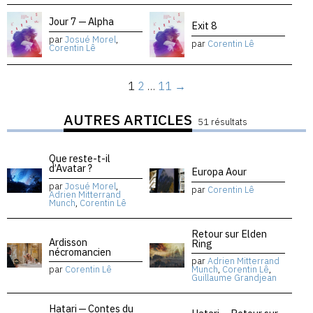
Jour 7 — Alpha
Exit 8
par
Josué Morel
,
par
Corentin Lê
Corentin Lê
1
2
…
11
→
AUTRES ARTICLES
51 résultats
Que reste-t-il
d’Avatar ?
Europa Aour
par
Josué Morel
,
par
Corentin Lê
Adrien Mitterrand
Munch
,
Corentin Lê
Retour sur Elden
Ardisson
Ring
nécromancien
par
Adrien Mitterrand
par
Corentin Lê
Munch
,
Corentin Lê
,
Guillaume Grandjean
Hatari — Contes du