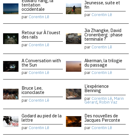
Edward Yang, la
Jeunesse, suite et
tentation
fin
occidentale
par
Corentin Lê
par
Corentin Lê
Jia Zhangke, David
Retour sur À l’ouest
Cronenberg : phase
des rails
terminale ?
par
Corentin Lê
par
Corentin Lê
A Conversation with
Akerman, la trilogie
the Sun
du passage
par
Corentin Lê
par
Corentin Lê
L’expérience
Bruce Lee,
Benning
iconoclaste
par
Corentin Lê
,
Marin
par
Corentin Lê
Gérard
,
Robin Vaz
Godard au pied de la
Des nouvelles de
lettre
Jacques Perconte
par
Corentin Lê
par
Corentin Lê