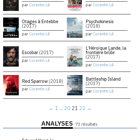
par
Corentin Lê
par
Corentin Lê
Otages à Entebbe
Psychokinesis
(2017)
(2018)
par
Corentin Lê
par
Corentin Lê
L’Héroïque Lande, la
Escobar
(2017)
frontière brûle
(2017)
par
Corentin Lê
par
Corentin Lê
Battleship Island
Red Sparrow
(2018)
(2017)
par
Corentin Lê
par
Corentin Lê
←
1
…
20
21
22
→
ANALYSES
73 résultats