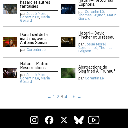
Hatari — Retour sur
hasard et autres
Euphoria
fantaisies
par
Corentin Lê
,
par
Josué Morel
,
Thomas Grignon
,
Marin
Corentin Lê
,
Marin
Gérard
Gérard
Hatari — David
Dans l’œil de la
Fincher et le réseau
machine, avec
Antonio Somaini
par
Josué Morel
,
Corentin Lê
,
Thomas
par
Corentin Lê
Grignon
Hatari — Matrix
Abstractions de
Resurrections
Siegfried A. Fruhauf
par
Josué Morel
,
Corentin Lê
,
Marin
par
Corentin Lê
Gérard
←
1
2
3
4
…
6
→