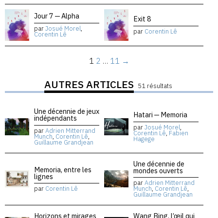
Jour 7 — Alpha
Exit 8
par
Josué Morel
,
par
Corentin Lê
Corentin Lê
1
2
…
11
→
AUTRES ARTICLES
51 résultats
Une décennie de jeux
Hatari — Memoria
indépendants
par
Josué Morel
,
par
Adrien Mitterrand
Corentin Lê
,
Fabien
Munch
,
Corentin Lê
,
Hagege
Guillaume Grandjean
Une décennie de
Memoria, entre les
mondes ouverts
lignes
par
Adrien Mitterrand
par
Corentin Lê
Munch
,
Corentin Lê
,
Guillaume Grandjean
Horizons et mirages
Wang Bing, l’œil qui