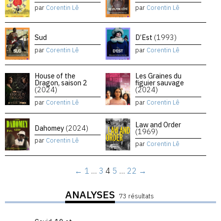
par
Corentin Lê
par
Corentin Lê
Sud
D’Est
(1993)
par
Corentin Lê
par
Corentin Lê
House of the
Les Graines du
Dragon, saison 2
figuier sauvage
(2024)
(2024)
par
Corentin Lê
par
Corentin Lê
Law and Order
Dahomey
(2024)
(1969)
par
Corentin Lê
par
Corentin Lê
←
1
…
3
4
5
…
22
→
ANALYSES
73 résultats