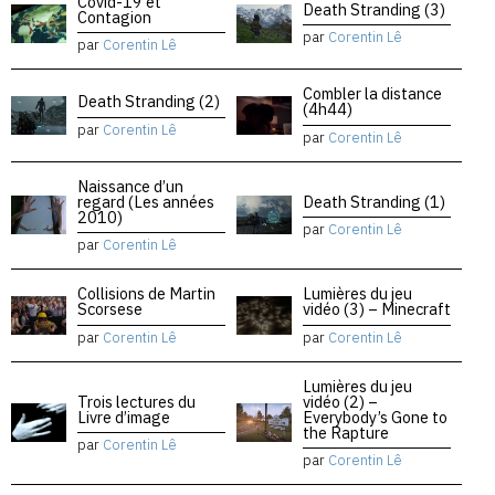
Covid-19 et
Death Stranding (3)
Contagion
par
Corentin Lê
par
Corentin Lê
Combler la distance
Death Stranding (2)
(4h44)
par
Corentin Lê
par
Corentin Lê
Naissance d’un
regard (Les années
Death Stranding (1)
2010)
par
Corentin Lê
par
Corentin Lê
Collisions de Martin
Lumières du jeu
Scorsese
vidéo (3) – Minecraft
par
Corentin Lê
par
Corentin Lê
Lumières du jeu
Trois lectures du
vidéo (2) –
Livre d’image
Everybody’s Gone to
the Rapture
par
Corentin Lê
par
Corentin Lê