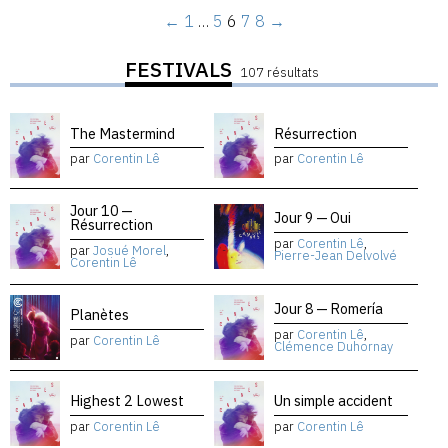
←
1
…
5
6
7
8
→
FESTIVALS
107 résultats
The Mastermind
Résurrection
par
Corentin Lê
par
Corentin Lê
Jour 10 —
Jour 9 — Oui
Résurrection
par
Corentin Lê
,
par
Josué Morel
,
Pierre-Jean Delvolvé
Corentin Lê
Jour 8 — Romería
Planètes
par
Corentin Lê
,
par
Corentin Lê
Clémence Duhornay
Highest 2 Lowest
Un simple accident
par
Corentin Lê
par
Corentin Lê