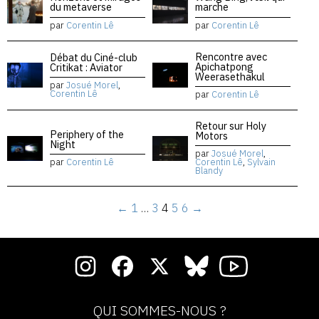
du metaverse
marche
par
Corentin Lê
par
Corentin Lê
Rencontre avec
Débat du Ciné-club
Apichatpong
Critikat : Aviator
Weerasethakul
par
Josué Morel
,
Corentin Lê
par
Corentin Lê
Retour sur Holy
Periphery of the
Motors
Night
par
Josué Morel
,
par
Corentin Lê
Corentin Lê
,
Sylvain
Blandy
←
1
…
3
4
5
6
→
QUI SOMMES-NOUS ?