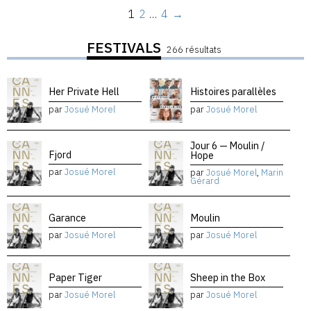
1
2
…
4
→
FESTIVALS
266 résultats
Her Private Hell
Histoires parallèles
par
Josué Morel
par
Josué Morel
Jour 6 — Moulin /
Fjord
Hope
par
Josué Morel
par
Josué Morel
,
Marin
Gérard
Garance
Moulin
par
Josué Morel
par
Josué Morel
Paper Tiger
Sheep in the Box
par
Josué Morel
par
Josué Morel