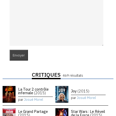
CRITIQUES
469 résultats
La Tour 2 contrôle
Joy
(2015)
infernale
(2015)
par
Josué Morel
par
Josué Morel
Le Grand Partage
Star Wars : Le Réveil
(2015)
de la Force
(2015)