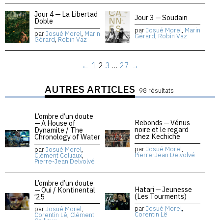
Jour 4 — La Libertad
Jour 3 — Soudain
Doble
par
Josué Morel
,
Marin
par
Josué Morel
,
Marin
Gérard
,
Robin Vaz
Gérard
,
Robin Vaz
←
1
2
3
…
27
→
AUTRES ARTICLES
98 résultats
L’ombre d’un doute
Rebonds — Vénus
— A House of
noire et le regard
Dynamite / The
chez Kechiche
Chronology of Water
par
Josué Morel
,
par
Josué Morel
,
Pierre-Jean Delvolvé
Clément Colliaux
,
Pierre-Jean Delvolvé
L’ombre d’un doute
Hatari — Jeunesse
— Oui / Kontinental
(Les Tourments)
’25
par
Josué Morel
,
par
Josué Morel
,
Corentin Lê
Corentin Lê
,
Clément