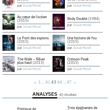
par
Josué Morel
par
Josué Morel
Au cœur de l’océan
Body Double
(1984)
(2015)
par
Josué Morel
par
Josué Morel
Le Pont des espions
Une histoire de fou
(2015)
(2015)
par
Josué Morel
par
Josué Morel
The Walk – Rêver
Crimson Peak
plus haut
(2015)
(2015)
par
Josué Morel
par
Josué Morel
←
1
…
42
43
44
…
47
→
ANALYSES
40 résultats
Trois épiphanies de
Politique de