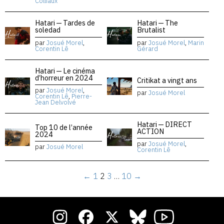
Colliaux
Hatari — Tardes de
Hatari — The
soledad
Brutalist
par
Josué Morel
,
par
Josué Morel
,
Marin
Corentin Lê
Gérard
Hatari — Le cinéma
d’horreur en 2024
Critikat a vingt ans
par
Josué Morel
,
par
Josué Morel
Corentin Lê
,
Pierre-
Jean Delvolvé
Hatari — DIRECT
Top 10 de l’année
ACTION
2024
par
Josué Morel
,
par
Josué Morel
Corentin Lê
←
1
2
3
…
10
→