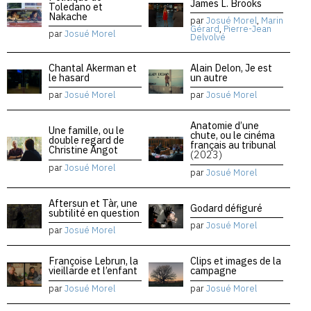
James L. Brooks
Toledano et
Nakache
par
Josué Morel
,
Marin
Gérard
,
Pierre-Jean
par
Josué Morel
Delvolvé
Chantal Akerman et
Alain Delon, Je est
le hasard
un autre
par
Josué Morel
par
Josué Morel
Anatomie d’une
Une famille, ou le
chute, ou le cinéma
double regard de
français au tribunal
Christine Angot
(2023)
par
Josué Morel
par
Josué Morel
Aftersun et Tàr, une
Godard défiguré
subtilité en question
par
Josué Morel
par
Josué Morel
Françoise Lebrun, la
Clips et images de la
vieillarde et l’enfant
campagne
par
Josué Morel
par
Josué Morel