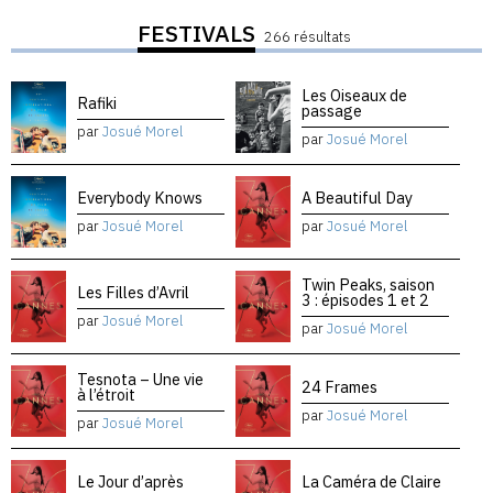
FESTIVALS
266 résultats
Les Oiseaux de
Rafiki
passage
par
Josué Morel
par
Josué Morel
Everybody Knows
A Beautiful Day
par
Josué Morel
par
Josué Morel
Twin Peaks, saison
Les Filles d’Avril
3 : épisodes 1 et 2
par
Josué Morel
par
Josué Morel
Tesnota – Une vie
24 Frames
à l’étroit
par
Josué Morel
par
Josué Morel
Le Jour d’après
La Caméra de Claire