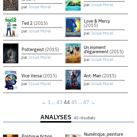
par
Josué Morel
par
Josué Morel
Love & Mercy
Ted 2
(2015)
(2015)
par
Josué Morel
par
Josué Morel
Un moment
Poltergeist
(2015)
d’égarement
(2015)
par
Josué Morel
par
Josué Morel
Vice Versa
(2015)
Ant-Man
(2015)
par
Josué Morel
par
Josué Morel
←
1
…
43
44
45
…
47
→
ANALYSES
40 résultats
Numérique, peinture
Politique fiction