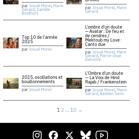
par
Josué Morel
,
Marin
par
Josué Morel
,
Marin
Gérard
,
Camille
Gérard
Bouthors
L’ombre d’un doute
— Avatar : De feu et
de cendres /
Top 10 de l’année
Mektoub my Love :
2025
Canto due
par
Josué Morel
par
Josué Morel
,
Marin
Gérard
,
Pierre-Jean
Delvolvé
L’Ombre d’un doute
2025, oscillations et
— La Voix de Hind
bouillonnements
Rajab / Frankenstein
par
Josué Morel
par
Josué Morel
,
Marin
Gérard
,
Bastien Gens
1
2
…
10
→