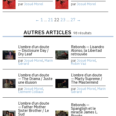
par
Josué Morel
par
Josué Morel
←
1
…
21
22
23
…
27
→
AUTRES ARTICLES
98 résultats
L’ombre d’un doute
Rebonds — Lisandro
— Disclosure Day /
Alonso, la Libertad
Dry Leaf
retrouvée
par
Josué Morel
,
Marin
par
Josué Morel
,
Gérard
Robin Vaz
L’ombre d’un doute
L’ombre d’un doute
— The Drama / Juste
— Marty Supreme /
une illusion
The Mastermind
par
Josué Morel
,
par
Josué Morel
,
Marin
Clément Colliaux
Gérard
L’ombre d’un doute
Rebonds —
— Father Mother
Spanglish et le
Sister Brother / Le
miracle James L.
Sud
Brooks