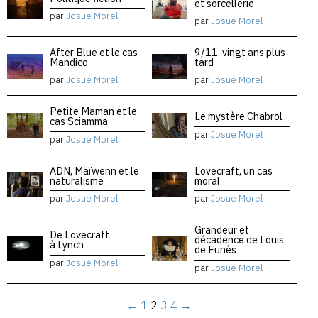
et sorcellerie
par
Josué Morel
par
Josué Morel
After Blue et le cas
9/11, vingt ans plus
Mandico
tard
par
Josué Morel
par
Josué Morel
Petite Maman et le
Le mystère Chabrol
cas Sciamma
par
Josué Morel
par
Josué Morel
ADN, Maïwenn et le
Lovecraft, un cas
naturalisme
moral
par
Josué Morel
par
Josué Morel
Grandeur et
De Lovecraft
décadence de Louis
à Lynch
de Funès
par
Josué Morel
par
Josué Morel
←
1
2
3
4
→