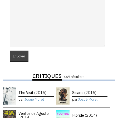
CRITIQUES
469 résultats
The Visit
(2015)
Sicario
(2015)
par
Josué Morel
par
Josué Morel
Ventos de Agosto
Floride
(2014)
(2014)