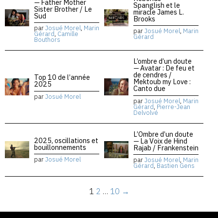
— Father Mother
Spanglish et le
Sister Brother / Le
miracle James L.
Sud
Brooks
par
Josué Morel
,
Marin
par
Josué Morel
,
Marin
Gérard
,
Camille
Gérard
Bouthors
L’ombre d’un doute
— Avatar : De feu et
de cendres /
Top 10 de l’année
Mektoub my Love :
2025
Canto due
par
Josué Morel
par
Josué Morel
,
Marin
Gérard
,
Pierre-Jean
Delvolvé
L’Ombre d’un doute
2025, oscillations et
— La Voix de Hind
bouillonnements
Rajab / Frankenstein
par
Josué Morel
par
Josué Morel
,
Marin
Gérard
,
Bastien Gens
1
2
…
10
→