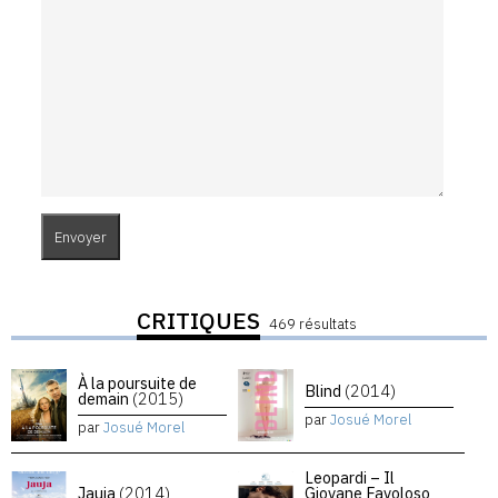
CRITIQUES
469 résultats
À la poursuite de
Blind
(2014)
demain
(2015)
par
Josué Morel
par
Josué Morel
Leopardi – Il
Jauja
(2014)
Giovane Favoloso