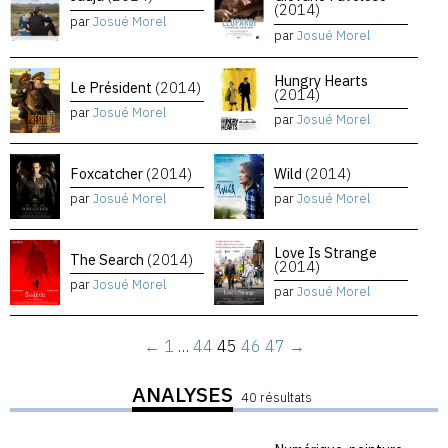
(2014)
par
Josué Morel
par
Josué Morel
Hungry Hearts
Le Président
(2014)
(2014)
par
Josué Morel
par
Josué Morel
Foxcatcher
(2014)
Wild
(2014)
par
Josué Morel
par
Josué Morel
Love Is Strange
The Search
(2014)
(2014)
par
Josué Morel
par
Josué Morel
←
1
…
44
45
46
47
→
ANALYSES
40 résultats