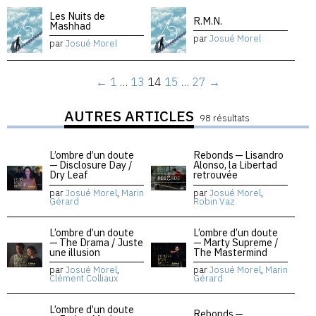
Les Nuits de
R.M.N.
Mashhad
par
Josué Morel
par
Josué Morel
←
1
…
13
14
15
…
27
→
AUTRES ARTICLES
98 résultats
L’ombre d’un doute
Rebonds — Lisandro
— Disclosure Day /
Alonso, la Libertad
Dry Leaf
retrouvée
par
Josué Morel
,
Marin
par
Josué Morel
,
Gérard
Robin Vaz
L’ombre d’un doute
L’ombre d’un doute
— The Drama / Juste
— Marty Supreme /
une illusion
The Mastermind
par
Josué Morel
,
par
Josué Morel
,
Marin
Clément Colliaux
Gérard
L’ombre d’un doute
Rebonds —