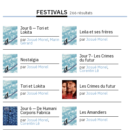
FESTIVALS
266 résultats
Jour 8 — Tori et
Leila et ses frères
Lokita
par
Josué Morel
par
Josué Morel
,
Marin
Gérard
Jour 7- Les Crimes
Nostalgia
du futur
par
Josué Morel
par
Josué Morel
,
Corentin Lê
Tori et Lokita
Les Crimes du futur
par
Josué Morel
par
Josué Morel
Jour 6 — De Humani
Les Amandiers
Corporis Fabrica
par
Josué Morel
par
Josué Morel
,
Corentin Lê