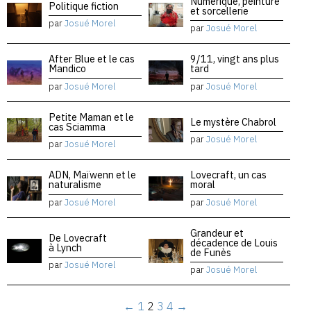
Numérique, peinture
Politique fiction
et sorcellerie
par
Josué Morel
par
Josué Morel
After Blue et le cas
9/11, vingt ans plus
Mandico
tard
par
Josué Morel
par
Josué Morel
Petite Maman et le
Le mystère Chabrol
cas Sciamma
par
Josué Morel
par
Josué Morel
ADN, Maïwenn et le
Lovecraft, un cas
naturalisme
moral
par
Josué Morel
par
Josué Morel
Grandeur et
De Lovecraft
décadence de Louis
à Lynch
de Funès
par
Josué Morel
par
Josué Morel
←
1
2
3
4
→