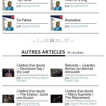
par
Josué Morel
par
Josué Morel
De Palma
Anomalisa
par
Josué Morel
par
Josué Morel
←
1
…
23
24
25
…
27
→
AUTRES ARTICLES
98 résultats
L’ombre d’un doute
Rebonds — Lisandro
— Disclosure Day /
Alonso, la Libertad
Dry Leaf
retrouvée
par
Josué Morel
,
Marin
par
Josué Morel
,
Gérard
Robin Vaz
L’ombre d’un doute
L’ombre d’un doute
— The Drama / Juste
— Marty Supreme /
une illusion
The Mastermind
par
Josué Morel
,
par
Josué Morel
,
Marin