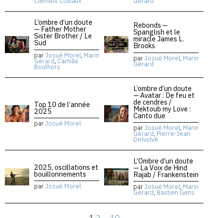
Clément Colliaux
Gérard
L’ombre d’un doute
Rebonds —
— Father Mother
Spanglish et le
Sister Brother / Le
miracle James L.
Sud
Brooks
par
Josué Morel
,
Marin
par
Josué Morel
,
Marin
Gérard
,
Camille
Gérard
Bouthors
L’ombre d’un doute
— Avatar : De feu et
de cendres /
Top 10 de l’année
Mektoub my Love :
2025
Canto due
par
Josué Morel
par
Josué Morel
,
Marin
Gérard
,
Pierre-Jean
Delvolvé
L’Ombre d’un doute
2025, oscillations et
— La Voix de Hind
bouillonnements
Rajab / Frankenstein
par
Josué Morel
par
Josué Morel
,
Marin
Gérard
,
Bastien Gens