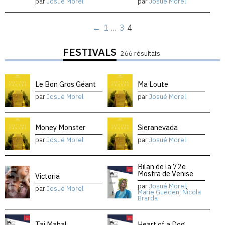
par
Josué Morel
par
Josué Morel
←
1
…
3
4
FESTIVALS
266 résultats
Le Bon Gros Géant
Ma Loute
par
Josué Morel
par
Josué Morel
Money Monster
Sieranevada
par
Josué Morel
par
Josué Morel
Bilan de la 72e
Mostra de Venise
Victoria
par
Josué Morel
,
par
Josué Morel
Marie Gueden
,
Nicola
Brarda
Taj Mahal
Heart of a Dog