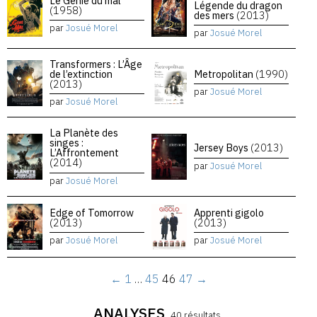
Le Génie du mal
Légende du dragon
(1958)
des mers
(2013)
par
Josué Morel
par
Josué Morel
Transformers : L’Âge
de l’extinction
Metropolitan
(1990)
(2013)
par
Josué Morel
par
Josué Morel
La Planète des
singes :
Jersey Boys
(2013)
L’Affrontement
(2014)
par
Josué Morel
par
Josué Morel
Edge of Tomorrow
Apprenti gigolo
(2013)
(2013)
par
Josué Morel
par
Josué Morel
←
1
…
45
46
47
→
ANALYSES
40 résultats