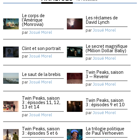
Le corps de
Les réclames de
l’Amérique
David Lynch
(Monrovia)
par
Josué Morel
par
Josué Morel
Le secret magnifique
Clint et son portrait
(Million Dollar Baby)
par
Josué Morel
par
Josué Morel
Twin Peaks, saison
Le saut de la brebis
3 — Revenir
par
Josué Morel
par
Josué Morel
Twin Peaks, saison
Twin Peaks, saison
3 : épisodes 11, 12,
3 : épisodes 9 et 10
13 et 14
par
Josué Morel
par
Josué Morel
Twin Peaks, saison
La trilogie politique
3 : épisodes 5 et 6
de Paul Verhoeven