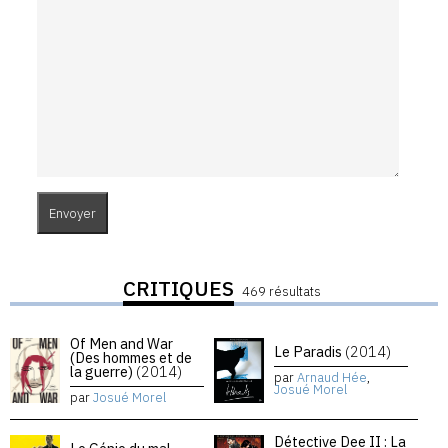
CRITIQUES
469 résultats
Of Men and War
Le Paradis
(2014)
(Des hommes et de
la guerre)
(2014)
par
Arnaud Hée
,
Josué Morel
par
Josué Morel
Détective Dee II : La