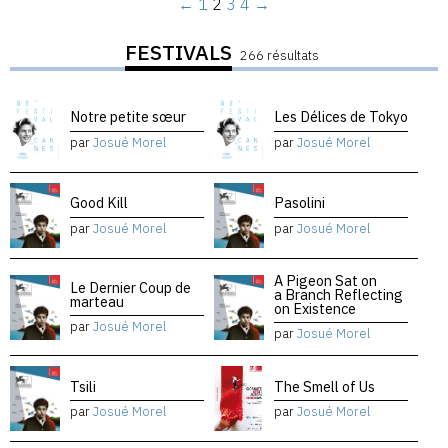
←
1
2
3
4
→
FESTIVALS
266 résultats
Notre petite sœur
Les Délices de Tokyo
par
Josué Morel
par
Josué Morel
Good Kill
Pasolini
par
Josué Morel
par
Josué Morel
A Pigeon Sat on
Le Dernier Coup de
a Branch Reflecting
marteau
on Existence
par
Josué Morel
par
Josué Morel
Tsili
The Smell of Us
par
Josué Morel
par
Josué Morel