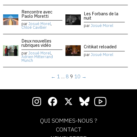
Rencontre avec
Les Forbans de la
Paolo Moretti
nuit
par
Josué Morel
,
par
Josué Morel
Chloé Cavillier
Deux nouvelles
rubriques vidéo
Critikat reloaded
par
Josué Morel
,
par
Josué Morel
Adrien Mitterrand
Munch
←
1
…
8
9
10
→
QUI SOMMES-NOUS ?
CONTACT