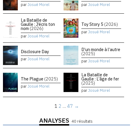
par
Josué Morel
par
Josué Morel
La Bataille de
Gaulle : J’écris ton
Toy Story 5
(2026)
nom
(2026)
par
Josué Morel
par
Josué Morel
D’un monde à l’autre
Disclosure Day
(2025)
par
Josué Morel
par
Josué Morel
La Bataille de
The Plague
(2025)
Gaulle : L’âge de fer
(2025)
par
Josué Morel
par
Josué Morel
1
2
…
47
→
ANALYSES
40 résultats