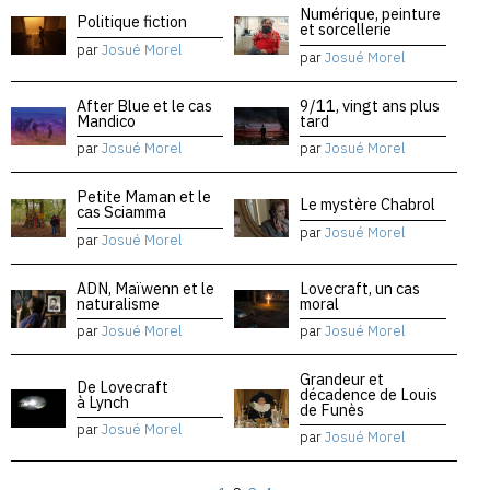
Numérique, peinture
Politique fiction
et sorcellerie
par
Josué Morel
par
Josué Morel
After Blue et le cas
9/11, vingt ans plus
Mandico
tard
par
Josué Morel
par
Josué Morel
Petite Maman et le
Le mystère Chabrol
cas Sciamma
par
Josué Morel
par
Josué Morel
ADN, Maïwenn et le
Lovecraft, un cas
naturalisme
moral
par
Josué Morel
par
Josué Morel
Grandeur et
De Lovecraft
décadence de Louis
à Lynch
de Funès
par
Josué Morel
par
Josué Morel