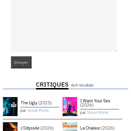
CRITIQUES
469 résultats
I Want Your Sex
The Ugly
(2025)
(2026)
par
Josué Morel
par
Josué Morel
L’Odyssée
(2026)
La Chaleur
(2026)