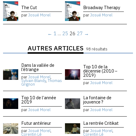
The Cut
Broadway Therapy
par
Josué Morel
par
Josué Morel
←
1
…
25
26
27
→
AUTRES ARTICLES
98 résultats
Dans la vallée de
Top 10 de la
l’étrange
décennie (2010 –
2019)
par
Josué Morel
,
Sylvain Blandy
,
Thomas
par
Josué Morel
Grignon
Top 10 de l’année
La fontaine de
2019
jouvence ?
par
Josué Morel
par
Josué Morel
Futur antérieur
La rentrée Critikat
par
Josué Morel
,
par
Josué Morel
,
Corentin Lê
Corentin Lê